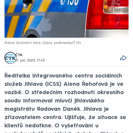
Policie (Ilustrační foto)
Zdroj: profimedia/ČTK
ČTK
10. pro 2025, 17:43
Ředitelka Integrovaného centra sociálních
služeb Jihlava (ICSS) Alena Řehořová je ve
vazbě. O středečním rozhodnutí okresního
soudu informoval mluvčí jihlavského
magistrátu Radovan Daněk. Jihlava je
zřizovatelem centra. Ujišťuje, že situace se
klientů nedotkne. O vyšetřování u