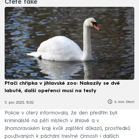
Čtěte také
Ptačí chřipka v jihlavské zoo: Nakazily se dvě
labutě, další opeřenci musí na testy
6 min čtení
5. pro 2025, 10:32
Policie v úterý informovala, že den předtím byli
kriminalisté na pěti místech v Jihlavě a v
Jihomoravském kraji kvůli zajištění důkazů, prostředků
používaných k páchání trestné činnosti i dalších