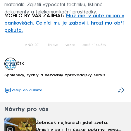
materiálů. Zajistili výpočetní techniku, listinné
dokumenty a telekomunikační prostředky.
MOHLO BY VÁS ZAJÍMAT:
Muž měl v autě milion v
bankovkách. Celníci mu je zabavili, hrozí mu obří
pokuta.
Failed to fetch
ANO 2011
Jihlava
vazba
sociální služby
ČTK
Spolehlivý, rychlý a nezávislý zpravodajský servis.
Vstup do diskuze
Návrhy pro vás
Žebříček nejhorších jídel světa.
Umístily se i tři české pokrmy, vévodí