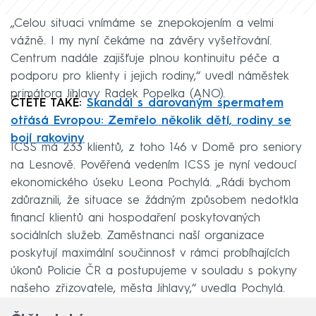
„Celou situaci vnímáme se znepokojením a velmi
vážně. I my nyní čekáme na závěry vyšetřování.
Centrum nadále zajišťuje plnou kontinuitu péče a
podporu pro klienty i jejich rodiny,“ uvedl náměstek
primátora Jihlavy Radek Popelka (ANO).
ČTĚTE TAKÉ:
Skandál s darovaným spermatem
otřásá Evropou: Zemřelo několik dětí, rodiny se
bojí rakoviny
ICSS má 233 klientů, z toho 146 v Domě pro seniory
na Lesnově. Pověřená vedením ICSS je nyní vedoucí
ekonomického úseku Leona Pochylá. „Rádi bychom
zdůraznili, že situace se žádným způsobem nedotkla
financí klientů ani hospodaření poskytovaných
sociálních služeb. Zaměstnanci naší organizace
poskytují maximální součinnost v rámci probíhajících
úkonů Policie ČR a postupujeme v souladu s pokyny
našeho zřizovatele, města Jihlavy,“ uvedla Pochylá.