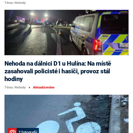
Téma: Nehody
Nehoda na dálnici D1 u Hulína: Na místě
zasahovali policisté i hasiči, provoz stál
hodiny
Téma: Nehody
Aktualizováno
■
7 fotografií