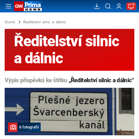
Domů
Ředitelství silnic a dálnic
Ředitelství silnic
a dálnic
Výpis příspěvků ke štítku
„Ředitelství silnic a dálnic“
6 fotografií