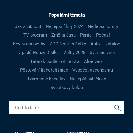
Populární témata
Jak zhubnout
Nejlepší filmy 2024
Nejlepší horory
TV program
Změna času
Partie
Počasí
Kdy budou volby
ZOO Nové začátky
Auto – katalog
7 pádů Honzy Dědka
Volby 2025
Svařené víno
Tatarák podle Pohlreicha
Aloe vera
Pěstování lichořeřišnice
Výpočet ascendentu
Tvarohové knedlíky
Nejlepší palačinky
Švestkový koláč