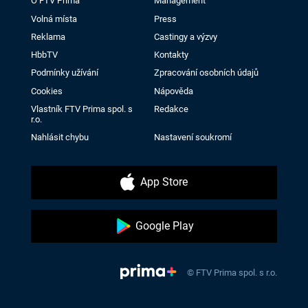
O FTV Prima
Management
Volná místa
Press
Reklama
Castingy a výzvy
HbbTV
Kontakty
Podmínky užívání
Zpracování osobních údajů
Cookies
Nápověda
Vlastník FTV Prima spol. s
Redakce
r.o.
Nahlásit chybu
Nastavení soukromí
App Store
Google Play
© FTV Prima spol. s r.o.