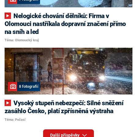
Nelogické chování dělníků: Firma v
Olomouci nastříkala dopravní značení přímo
na sníh a led
Téma: Olomoucký kraj
8 fotografií
Vysoký stupeň nebezpečí: Silné sněžení
zasáhlo Česko, platí zpřísněná výstraha
Téma: Počasí
Další příspěvky