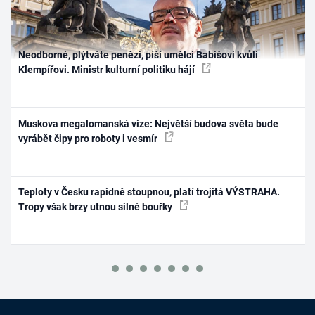
Neodborné, plýtváte penězi, píší umělci Babišovi kvůli
Klempířovi. Ministr kulturní politiku hájí
Muskova megalomanská vize: Největší budova světa bude
vyrábět čipy pro roboty i vesmír
Teploty v Česku rapidně stoupnou, platí trojitá VÝSTRAHA.
Tropy však brzy utnou silné bouřky