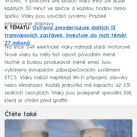
Vršovic. V pracovní dny budou vlaky linky S61 jezdit
každých 30 minut ve špičce a každou hodinu mimo
špičku. Vlaky jsou součástí systému Pražské
integrované dopravy.
K TÉMATU:
Ostrava zmodernizuje dalších 13
tramvajových zastávek. Investuje do nich téměř
27 milionů
Na lince S49 elektrické vlaky nahradí starší motorové.
Nové vlaky by měly být oproti původním méně
hlučné a budou produkovat méně emisí. Jsou
vybaveny evropským zabezpečovacím systémem
ETCS. Vlaky nabízí například Wi-Fi připojení, zásuvky
nebo klimatizaci. Každá jednotka má kapacitu až 231
sedících cestujících. Vlaky jsou polepené speciální fólií,
která je chrání před graffiti.
Čtěte také