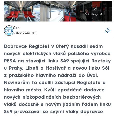
6 fotografií
ČTK
1. dub 2025, 16:41
Dopravce RegioJet v úterý nasadil sedm
nových elektrických vlaků polského výrobce
PESA na stávající linku S49 spojující Roztoky
u Prahy, Libeň a Hostivař a novou linku S61
z pražského hlavního nádraží do Úval.
Novinářům to sdělili zástupci RegioJetu a
hlavního města. Kvůli zpožděné dodávce
nových nízkopodlažních bezbariérových
vlaků dočasně s novým jízdním řádem linku
S49 provozoval se svými vlaky dopravce