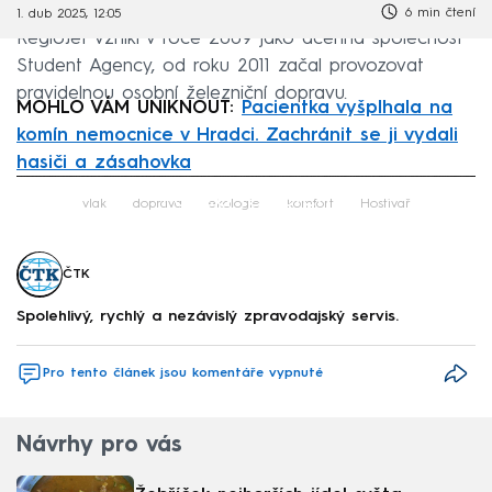
6 min čtení
1. dub 2025, 12:05
RegioJet vznikl v roce 2009 jako dceřiná společnost
Student Agency, od roku 2011 začal provozovat
pravidelnou osobní železniční dopravu.
MOHLO VÁM UNIKNOUT:
Pacientka vyšplhala na
komín nemocnice v Hradci. Zachránit se ji vydali
hasiči a zásahovka
Failed to fetch
vlak
doprava
ekologie
komfort
Hostivař
ČTK
Spolehlivý, rychlý a nezávislý zpravodajský servis.
Pro tento článek jsou komentáře vypnuté
Návrhy pro vás