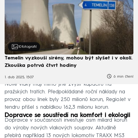
10
fotografií
Temelín vyzkouší sirény, mohou být slyšet i v okolí.
Zkouška potrvá čtvrt hodiny
6 min čtení
1. dub 2025, 15:07
Nové vlaky mají mimo jiné zvýšit kapacitu na
pražských tratích. Předpokládané roční náklady na
provoz obou linek byly 250 milionů korun, RegioJet v
tendru přišel s nabídkou 162,3 milionu korun.
Dopravce se soustředí na komfort i ekologii
Dopravce v současnosti investuje osm miliard korun
do výroby nových vlakových souprav. Aktuálně
přebírá například 13 nových lokomotiv TRAXX MS3