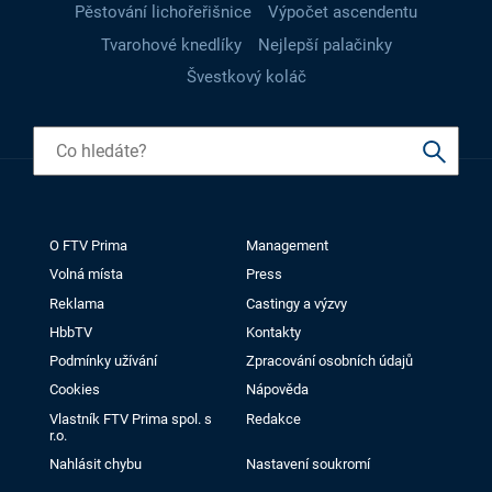
Pěstování lichořeřišnice
Výpočet ascendentu
Tvarohové knedlíky
Nejlepší palačinky
Švestkový koláč
O FTV Prima
Management
Volná místa
Press
Reklama
Castingy a výzvy
HbbTV
Kontakty
Podmínky užívání
Zpracování osobních údajů
Cookies
Nápověda
Vlastník FTV Prima spol. s
Redakce
r.o.
Nahlásit chybu
Nastavení soukromí