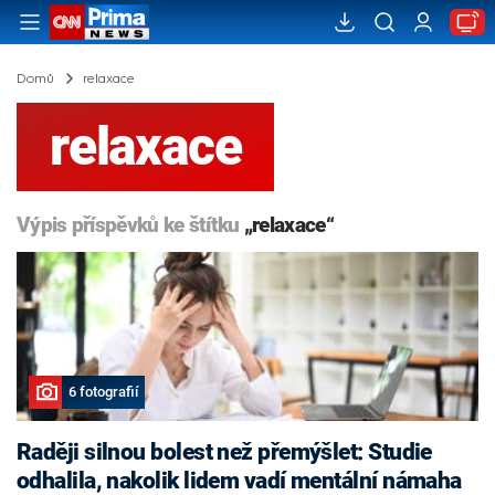
Domů
relaxace
relaxace
Výpis příspěvků ke štítku
„relaxace“
6 fotografií
Raději silnou bolest než přemýšlet: Studie
odhalila, nakolik lidem vadí mentální námaha