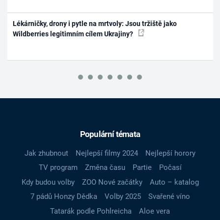
Lékárničky, drony i pytle na mrtvoly: Jsou tržiště jako
Wildberries legitimním cílem Ukrajiny?
Populární témata
Jak zhubnout
Nejlepší filmy 2024
Nejlepší horory
TV program
Změna času
Partie
Počasí
Kdy budou volby
ZOO Nové začátky
Auto – katalog
7 pádů Honzy Dědka
Volby 2025
Svařené víno
Tatarák podle Pohlreicha
Aloe vera