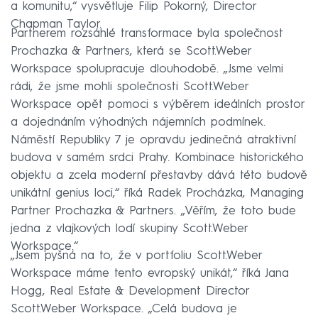
a komunitu,“ vysvětluje Filip Pokorný, Director
Chapman Taylor.
Partnerem rozsáhlé transformace byla společnost
Prochazka & Partners, která se Scott.Weber
Workspace spolupracuje dlouhodobě. „Jsme velmi
rádi, že jsme mohli společnosti Scott.Weber
Workspace opět pomoci s výběrem ideálních prostor
a dojednáním výhodných nájemních podmínek.
Náměstí Republiky 7 je opravdu jedinečná atraktivní
budova v samém srdci Prahy. Kombinace historického
objektu a zcela moderní přestavby dává této budově
unikátní genius loci,“ říká Radek Procházka, Managing
Partner Prochazka & Partners. „Věřím, že toto bude
jedna z vlajkových lodí skupiny Scott.Weber
Workspace.“
„Jsem pyšná na to, že v portfoliu Scott.Weber
Workspace máme tento evropský unikát,“ říká Jana
Hogg, Real Estate & Development Director
Scott.Weber Workspace. „Celá budova je