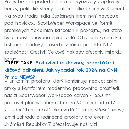
Prahy během posledních sta let využívaly pojišťovny,
banky, politické strany i automobilka Laurin & Klement.
Na svou tradici sídla úspěšných firem nyní navazuje
pod hlavičkou Scott.Weber Workspace ve formě
prémiových flexibilních kanceláří k pronájmu, na které
byla transformována úplně celá. Citlivou rekonstrukci
historické budovy provedla v rámci projektu NR7
společnost Crestyl. Celkové náklady přesáhly miliardu
korun.
ČTĚTE TAKÉ:
Exkluzivní rozhovory, reportáže i
klíčová odhalení. Jak vypadal rok 2024 na CNN
Prima NEWS?
V unikátním prostoru, který kombinuje neoklasicistní
prvky s komfortem moderního pracovního prostředí,
nabízí Scott.Weber Workspace celých 4 630 m²
pracovní plochy zahrnující nejen 90 kanceláří a 17
zasedacích místností, ale i vnitřní atrium, střešní terasy,
zimní zahradu a jedinečné prostory pro eventy.
„Náměstí Republiky 7 představuje naši vizi