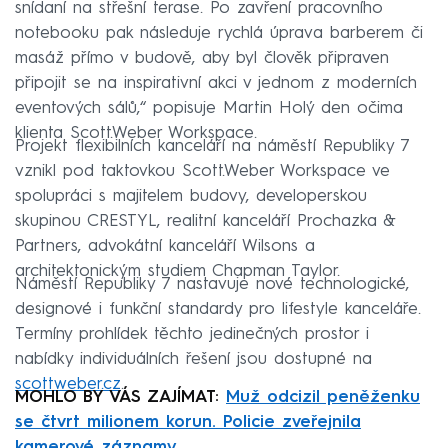
snídaní na střešní terase. Po zavření pracovního
notebooku pak následuje rychlá úprava barberem či
masáž přímo v budově, aby byl člověk připraven
připojit se na inspirativní akci v jednom z moderních
eventových sálů,“ popisuje Martin Holý den očima
klienta Scott.Weber Workspace.
Projekt flexibilních kanceláří na náměstí Republiky 7
vznikl pod taktovkou Scott.Weber Workspace ve
spolupráci s majitelem budovy, developerskou
skupinou CRESTYL, realitní kanceláří Prochazka &
Partners, advokátní kanceláří Wilsons a
architektonickým studiem Chapman Taylor.
Náměstí Republiky 7 nastavuje nové technologické,
designové i funkční standardy pro lifestyle kanceláře.
Termíny prohlídek těchto jedinečných prostor i
nabídky individuálních řešení jsou dostupné na
scottweber.cz
.
MOHLO BY VÁS ZAJÍMAT:
Muž odcizil peněženku
se čtvrt milionem korun. Policie zveřejnila
kamerové záznamy