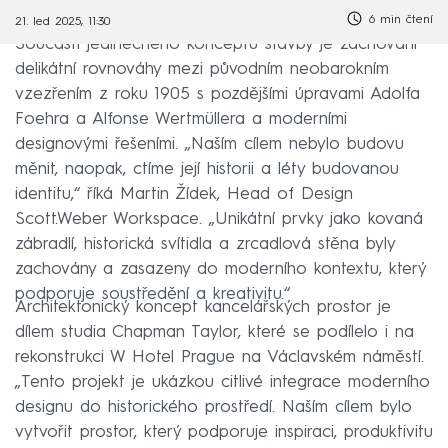
6 min čtení
21. led 2025, 11:30
Součástí jedinečného konceptu stavby je zachování
delikátní rovnováhy mezi původním neobarokním
vzezřením z roku 1905 s pozdějšími úpravami Adolfa
Foehra a Alfonse Wertmüllera a moderními
designovými řešeními. „Naším cílem nebylo budovu
měnit, naopak, ctíme její historii a léty budovanou
identitu,“ říká Martin Žídek, Head of Design
Scott.Weber Workspace. „Unikátní prvky jako kovaná
zábradlí, historická svítidla a zrcadlová stěna byly
zachovány a zasazeny do moderního kontextu, který
podporuje soustředění a kreativitu.“
Architektonický koncept kancelářských prostor je
dílem studia Chapman Taylor, které se podílelo i na
rekonstrukci W Hotel Prague na Václavském náměstí.
„Tento projekt je ukázkou citlivé integrace moderního
designu do historického prostředí. Naším cílem bylo
vytvořit prostor, který podporuje inspiraci, produktivitu