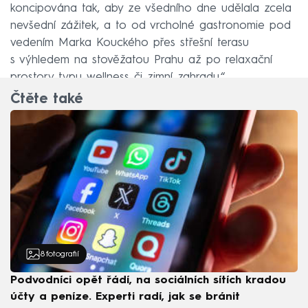
koncipována tak, aby ze všedního dne udělala zcela
nevšední zážitek, a to od vrcholné gastronomie pod
vedením Marka Kouckého přes střešní terasu
s výhledem na stověžatou Prahu až po relaxační
prostory typu wellness či zimní zahradu.“
Čtěte také
8
fotografií
Podvodníci opět řádí, na sociálních sítích kradou
účty a peníze. Experti radí, jak se bránit