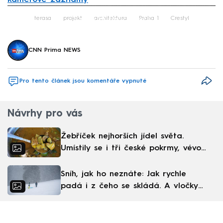
Failed to fetch
terasa
projekt
architektura
Praha 1
Crestyl
CNN Prima NEWS
Pro tento článek jsou komentáře vypnuté
Návrhy pro vás
Žebříček nejhorších jídel světa.
Umístily se i tři české pokrmy, vévodí
skandinávská kuchyně
Sníh, jak ho neznáte: Jak rychle
padá i z čeho se skládá. A vločky
nejsou bílé