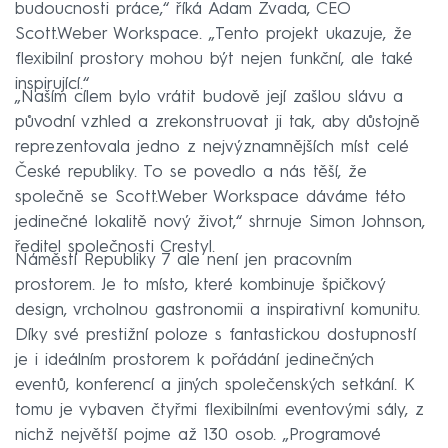
budoucnosti práce,“ říká Adam Zvada, CEO
Scott.Weber Workspace. „Tento projekt ukazuje, že
flexibilní prostory mohou být nejen funkční, ale také
inspirující.“
„Naším cílem bylo vrátit budově její zašlou slávu a
původní vzhled a zrekonstruovat ji tak, aby důstojně
reprezentovala jedno z nejvýznamnějších míst celé
České republiky. To se povedlo a nás těší, že
společně se Scott.Weber Workspace dáváme této
jedinečné lokalitě nový život,“ shrnuje Simon Johnson,
ředitel společnosti Crestyl.
Náměstí Republiky 7 ale není jen pracovním
prostorem. Je to místo, které kombinuje špičkový
design, vrcholnou gastronomii a inspirativní komunitu.
Díky své prestižní poloze s fantastickou dostupností
je i ideálním prostorem k pořádání jedinečných
eventů, konferencí a jiných společenských setkání. K
tomu je vybaven čtyřmi flexibilními eventovými sály, z
nichž největší pojme až 130 osob. „Programové