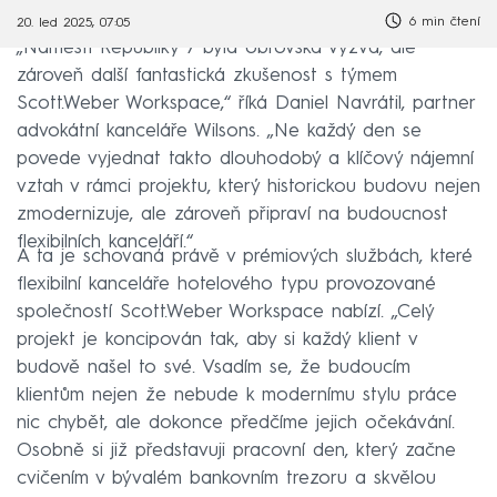
6 min čtení
20. led 2025, 07:05
„Náměstí Republiky 7 byla obrovská výzva, ale
zároveň další fantastická zkušenost s týmem
Scott.Weber Workspace,“ říká Daniel Navrátil, partner
advokátní kanceláře Wilsons. „Ne každý den se
povede vyjednat takto dlouhodobý a klíčový nájemní
vztah v rámci projektu, který historickou budovu nejen
zmodernizuje, ale zároveň připraví na budoucnost
flexibilních kanceláří.“
A ta je schovaná právě v prémiových službách, které
flexibilní kanceláře hotelového typu provozované
společností Scott.Weber Workspace nabízí. „Celý
projekt je koncipován tak, aby si každý klient v
budově našel to své. Vsadím se, že budoucím
klientům nejen že nebude k modernímu stylu práce
nic chybět, ale dokonce předčíme jejich očekávání.
Osobně si již představuji pracovní den, který začne
cvičením v bývalém bankovním trezoru a skvělou