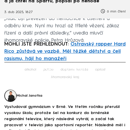
a já chtěl na Spartu, popsal po nehodě
6 min čtení
3. dub 2025, 18:27
„Řidič byl převezen do nemocnice k ošetření a
odběru krve. Nyní mu hrozí až tříleté vězení, zákaz
řízení a další právní důsledky,“ uvedla mluvčí
jihomoravské policie Petra Hrůzová.
MOHLI JSTE PŘEHLÉDNOUT:
Ostravský rapper Hard
Rico zůstává ve vazbě. Měl těžké dětství a čelí
rasismu, hájí ho manažeři
Failed to fetch
alkohol
policie
dopravní nehoda
opilost
Jihomoravský kraj
Michal Janotka
Vystudoval gymnázium v Brně. Ve třetím ročníku přerušil
vysokou školu, protože šel na konkurz do brněnské
regionální televize, který následně vyhrál, a začal tak
pracovat v televizi jako sportovní reportér. Následně měl i