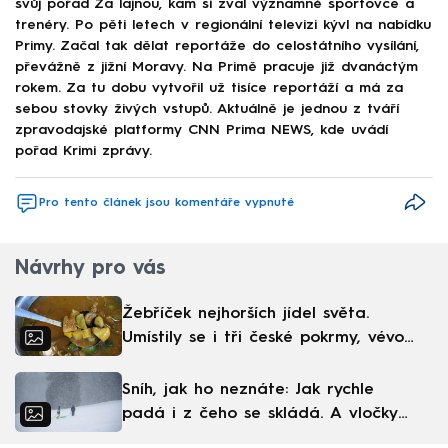
svůj pořad Za lajnou, kam si zval významné sportovce a
trenéry. Po pěti letech v regionální televizi kývl na nabídku
Primy. Začal tak dělat reportáže do celostátního vysílání,
převážně z jižní Moravy. Na Primě pracuje již dvanáctým
rokem. Za tu dobu vytvořil už tisíce reportáží a má za
sebou stovky živých vstupů. Aktuálně je jednou z tváří
zpravodajské platformy CNN Prima NEWS, kde uvádí
pořad Krimi zprávy.
Pro tento článek jsou komentáře vypnuté
Návrhy pro vás
Žebříček nejhorších jídel světa.
Umístily se i tři české pokrmy, vévodí
skandinávská kuchyně
Sníh, jak ho neznáte: Jak rychle
padá i z čeho se skládá. A vločky
nejsou bílé