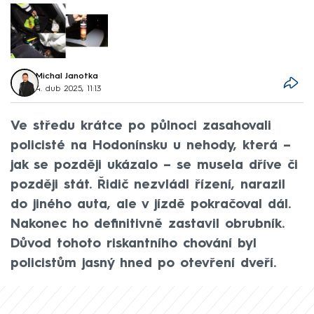
Michal Janotka
4. dub 2025, 11:13
Ve středu krátce po půlnoci zasahovali
policisté na Hodonínsku u nehody, která –
jak se později ukázalo – se musela dříve či
později stát. Řidič nezvládl řízení, narazil
do jiného auta, ale v jízdě pokračoval dál.
Nakonec ho definitivně zastavil obrubník.
Důvod tohoto riskantního chování byl
policistům jasný hned po otevření dveří.