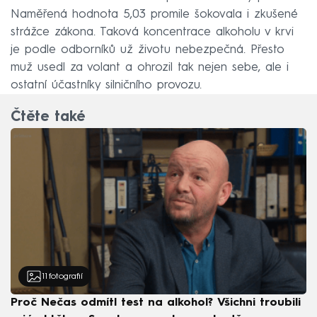
Naměřená hodnota 5,03 promile šokovala i zkušené
strážce zákona. Taková koncentrace alkoholu v krvi
je podle odborníků už životu nebezpečná. Přesto
muž usedl za volant a ohrozil tak nejen sebe, ale i
ostatní účastníky silničního provozu.
Čtěte také
11
fotografií
Proč Nečas odmítl test na alkohol? Všichni troubili