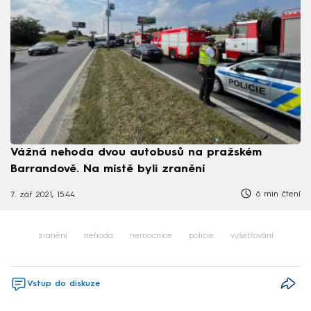
Vážná nehoda dvou autobusů na pražském
Barrandově. Na místě byli zranění
6 min čtení
7. zář 2021, 15:44
zranění
nehoda
nemocnice
policie
vyšetřování
Vstup do diskuze