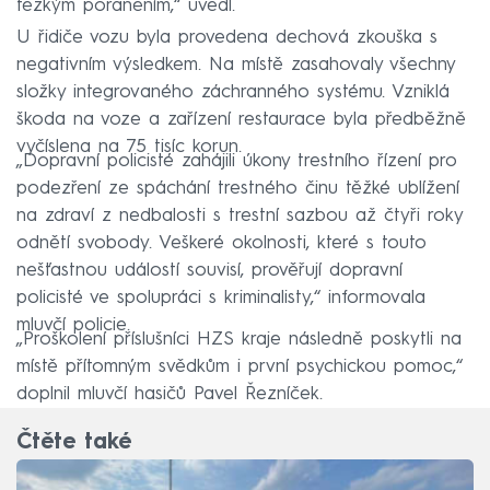
těžkým poraněním,“ uvedl.
U řidiče vozu byla provedena dechová zkouška s
negativním výsledkem. Na místě zasahovaly všechny
složky integrovaného záchranného systému. Vzniklá
škoda na voze a zařízení restaurace byla předběžně
vyčíslena na 75 tisíc korun.
„Dopravní policisté zahájili úkony trestního řízení pro
podezření ze spáchání trestného činu těžké ublížení
na zdraví z nedbalosti s trestní sazbou až čtyři roky
odnětí svobody. Veškeré okolnosti, které s touto
nešťastnou událostí souvisí, prověřují dopravní
policisté ve spolupráci s kriminalisty,“ informovala
mluvčí policie.
„Proškolení příslušníci HZS kraje následně poskytli na
místě přítomným svědkům i první psychickou pomoc,“
doplnil mluvčí hasičů Pavel Řezníček.
Čtěte také