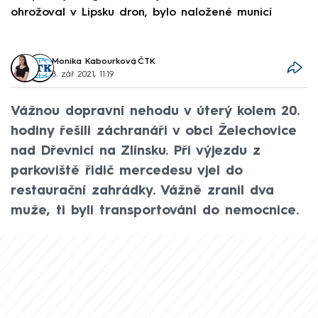
ohrožoval v Lipsku dron, bylo naložené municí
e
Monika Kabourková
,
ČTK
8. zář 2021, 11:19
Vážnou dopravní nehodu v úterý kolem 20.
hodiny řešili záchranáři v obci Želechovice
nad Dřevnicí na Zlínsku. Při výjezdu z
parkoviště řidič mercedesu vjel do
restaurační zahrádky. Vážně zranil dva
muže, ti byli transportováni do nemocnice.