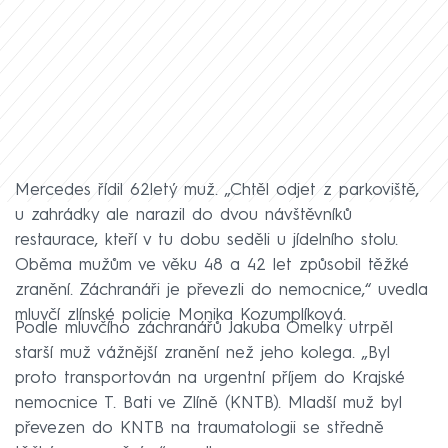
Mercedes řídil 62letý muž. „Chtěl odjet z parkoviště,
u zahrádky ale narazil do dvou návštěvníků
restaurace, kteří v tu dobu seděli u jídelního stolu.
Oběma mužům ve věku 48 a 42 let způsobil těžké
zranění. Záchranáři je převezli do nemocnice,“ uvedla
mluvčí zlínské policie Monika Kozumplíková.
Podle mluvčího záchranářů Jakuba Omelky utrpěl
starší muž vážnější zranění než jeho kolega. „Byl
proto transportován na urgentní příjem do Krajské
nemocnice T. Bati ve Zlíně (KNTB). Mladší muž byl
převezen do KNTB na traumatologii se středně