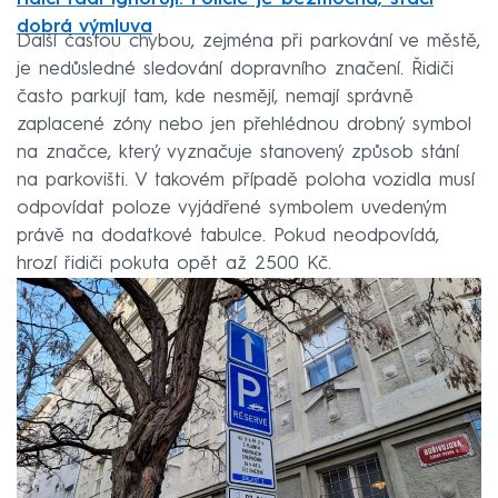
dobrá výmluva
Další častou chybou, zejména při parkování ve městě,
je nedůsledné sledování dopravního značení. Řidiči
často parkují tam, kde nesmějí, nemají správně
zaplacené zóny nebo jen přehlédnou drobný symbol
na značce, který vyznačuje stanovený způsob stání
na parkovišti. V takovém případě poloha vozidla musí
odpovídat poloze vyjádřené symbolem uvedeným
právě na dodatkové tabulce. Pokud neodpovídá,
hrozí řidiči pokuta opět až 2500 Kč.