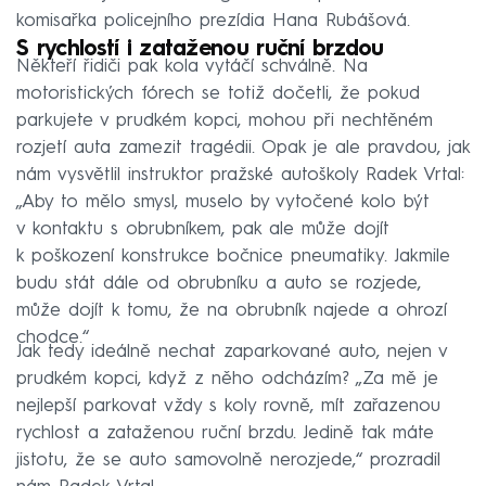
komisařka policejního prezídia Hana Rubášová.
S rychlostí i zataženou ruční brzdou
Někteří řidiči pak kola vytáčí schválně. Na
motoristických fórech se totiž dočetli, že pokud
parkujete v prudkém kopci, mohou při nechtěném
rozjetí auta zamezit tragédii. Opak je ale pravdou, jak
nám vysvětlil instruktor pražské autoškoly Radek Vrtal:
„Aby to mělo smysl, muselo by vytočené kolo být
v kontaktu s obrubníkem, pak ale může dojít
k poškození konstrukce bočnice pneumatiky. Jakmile
budu stát dále od obrubníku a auto se rozjede,
může dojít k tomu, že na obrubník najede a ohrozí
chodce.“
Jak tedy ideálně nechat zaparkované auto, nejen v
prudkém kopci, když z něho odcházím? „Za mě je
nejlepší parkovat vždy s koly rovně, mít zařazenou
rychlost a zataženou ruční brzdu. Jedině tak máte
jistotu, že se auto samovolně nerozjede,“ prozradil