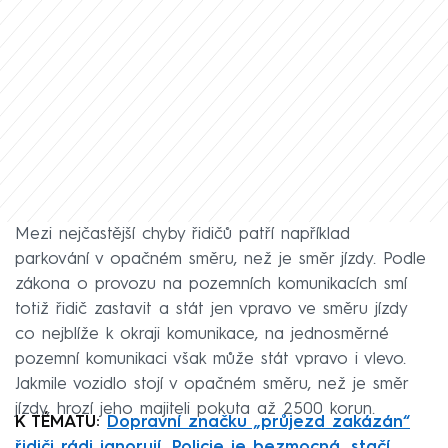
Mezi nejčastější chyby řidičů patří například
parkování v opačném směru, než je směr jízdy. Podle
zákona o provozu na pozemních komunikacích smí
totiž řidič zastavit a stát jen vpravo ve směru jízdy
co nejblíže k okraji komunikace, na jednosměrné
pozemní komunikaci však může stát vpravo i vlevo.
Jakmile vozidlo stojí v opačném směru, než je směr
jízdy, hrozí jeho majiteli pokuta až 2500 korun.
K TÉMATU:
Dopravní značku „průjezd zakázán“
řidiči rádi ignorují. Policie je bezmocná, stačí