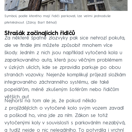
Symbol, podle kterého mají řidiči parkovat, lze velmi jednoduše
přehlédnout.
Zdroj: Bart Běhal
Strašák začínajících řidičů
Za některé špatné zlozvyky pak sice nehrozí pokuta,
ale ve finále jimi můžete způsobit mnohem více
škody. Jedním z nich jsou například vytočená kola u
zaparkovaného auta, která jsou věčným problémem
v úzkých ulicích, kde se zpravidla parkuje po obou
stranách vozovky. Nejenže komplikují průjezd složkám
integrovaného záchranného systému, ale také
popelářům, méně zkušeným šoférům nebo řidičům
větších aut.
Nejhorší na tom ale je, že pokud někdo
z projíždějících o vytočené kolo svým vozem zavadí
a poškodí ho, vina jde za ním. Zákon se totiž
vytočenými koly v souvislosti s parkováním nezabývá,
a tudíž nejde o nic nelegálního. To potvrdila i vrchní