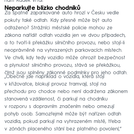
nám Radek Vrtal.
Neparkujte blízko chodníků
Za špatně zaparkované auto hrozí v Česku vedle
pokuty také odtah. Kdy přesně může být auto
odtaženo? Strážníci městské policie mohou ze
zákona nařídit odtah vozidla jen ve dvou případech,
a to tvoří-li překážku silničního provozu, nebo stojí-li
neoprávněně na vyhrazených parkovacích místech.
Ve chvíli, kdy tedy vozidlo může ohrozit bezpečnost
a plynulost silničního provozu, stává se překážkou,
čímž jsou splněny zákonné podmínky pro jeho odtah.
„Obecně jde například o vozidla, která stojí
v křižovatce, blokují provoz tramvají, stojí na
přechodu pro chodce nebo není dodržena zákonem
stanovená vzdálenost, či parkují na chodníku
v rozporu s dopravním značením nebo omezují
pohyb osob. Samozřejmě může být nařízen odtah
vozidla, pokud parkují na vyhrazeném místě, třeba
v zónách placeného stání bez platného povolení,“