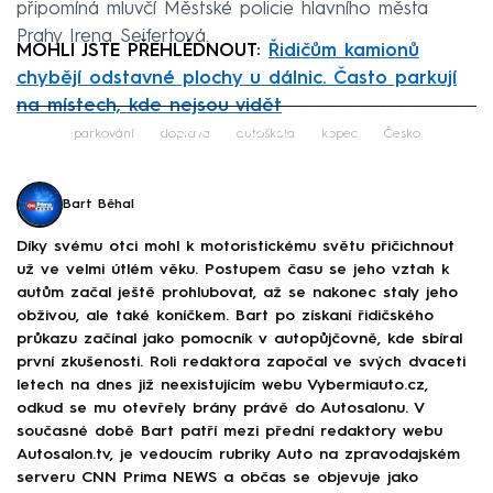
připomíná mluvčí Městské policie hlavního města
Prahy Irena Seifertová.
MOHLI JSTE PŘEHLÉDNOUT:
Řidičům kamionů
chybějí odstavné plochy u dálnic. Často parkují
na místech, kde nejsou vidět
Failed to fetch
parkování
doprava
autoškola
kopec
Česko
Bart Běhal
Díky svému otci mohl k motoristickému světu přičichnout
už ve velmi útlém věku. Postupem času se jeho vztah k
autům začal ještě prohlubovat, až se nakonec staly jeho
obživou, ale také koníčkem. Bart po získaní řidičského
průkazu začínal jako pomocník v autopůjčovně, kde sbíral
první zkušenosti. Roli redaktora započal ve svých dvaceti
letech na dnes již neexistujícím webu Vybermiauto.cz,
odkud se mu otevřely brány právě do Autosalonu. V
současné době Bart patří mezi přední redaktory webu
Autosalon.tv, je vedoucím rubriky Auto na zpravodajském
serveru CNN Prima NEWS a občas se objevuje jako