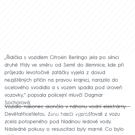
„Řidička s vozidlem Citroën Berlingo jela po silnici
druhé třídy ve směru od Semil do Jilemnice, kde při
průjezdu levotočivé zatáčky vyjela z dosud
nezjištěných příčin na pravou krajnici, narazila do
ocelového svodidla a s vozem spadla pod úroveň
vozovky,“ popsala policejní mluvčí Dagmar
Sochorová.
Vozidlo nakonec skončilo v náhonu vodní elektrárny.
Failed to fetch
Devětatřicetiletou ženu hasiči vyprošťovali z vozu
zcela potopeného pod hladinou ledové vody.
Následné pokusy o resuscitaci byly marné. Co bylo