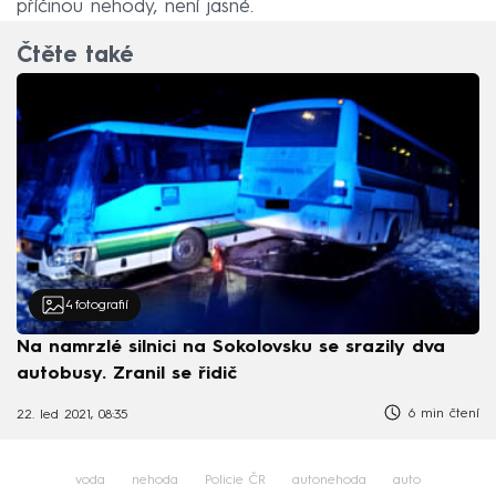
příčinou nehody, není jasné.
Čtěte také
4
fotografií
Na namrzlé silnici na Sokolovsku se srazily dva
autobusy. Zranil se řidič
6 min čtení
22. led 2021, 08:35
voda
nehoda
Policie ČR
autonehoda
auto