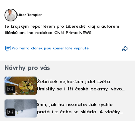
Libor Tampier
Je krajským reportérem pro Liberecký kraj a autorem
článků on-line redakce CNN Prima NEWS.
Pro tento článek jsou komentáře vypnuté
Návrhy pro vás
Žebříček nejhorších jídel světa.
Umístily se i tři české pokrmy, vévodí
skandinávská kuchyně
Sníh, jak ho neznáte: Jak rychle
padá i z čeho se skládá. A vločky
nejsou bílé