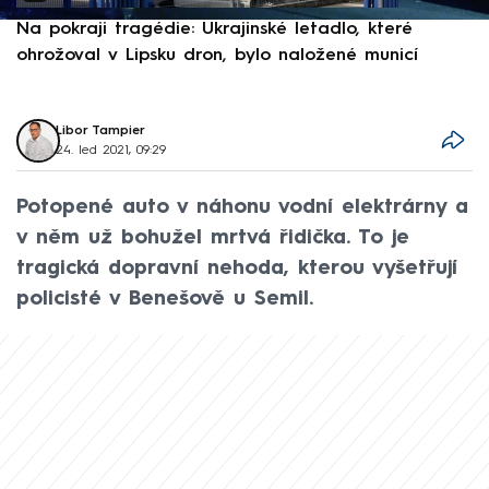
Na pokraji tragédie: Ukrajinské letadlo, které
P
ohrožoval v Lipsku dron, bylo naložené municí
e
Libor Tampier
24. led 2021, 09:29
Potopené auto v náhonu vodní elektrárny a
v něm už bohužel mrtvá řidička. To je
tragická dopravní nehoda, kterou vyšetřují
policisté v Benešově u Semil.