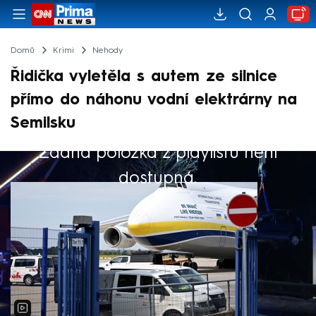
Domů
Krimi
Nehody
Řidička vyletěla s autem ze silnice
přímo do náhonu vodní elektrárny na
Semilsku
Žádná položka z playlistu není
Výběr redakce
dostupná.