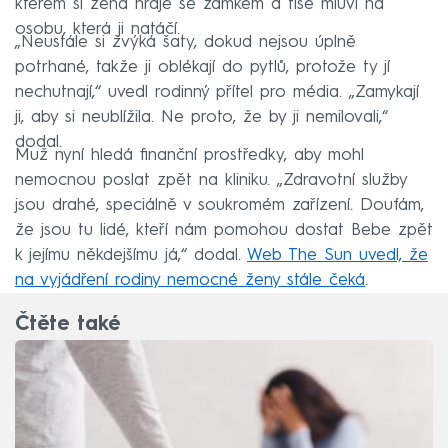
kterém si žena hraje se zámkem a tiše mluví na
osobu, která ji natáčí.
„Neustále si žvýká šaty, dokud nejsou úplně
potrhané, takže ji oblékají do pytlů, protože ty jí
nechutnají,“ uvedl rodinný přítel pro média. „Zamykají
ji, aby si neublížila. Ne proto, že by ji nemilovali,“
dodal.
Muž nyní hledá finanční prostředky, aby mohl
nemocnou poslat zpět na kliniku. „Zdravotní služby
jsou drahé, speciálně v soukromém zařízení. Doufám,
že jsou tu lidé, kteří nám pomohou dostat Bebe zpět
k jejímu někdejšímu já,“ dodal.
Web The Sun uvedl, že
na vyjádření rodiny nemocné ženy stále
čeká
.
Čtěte také