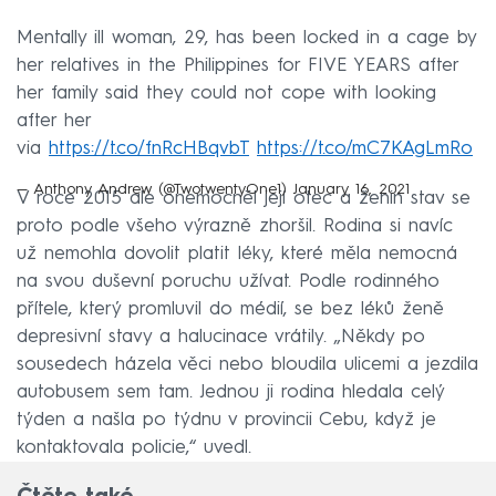
Mentally ill woman, 29, has been locked in a cage by
her relatives in the Philippines for FIVE YEARS after
her family said they could not cope with looking
after her
via
https://t.co/fnRcHBqvbT
https://t.co/mC7KAgLmRo
— Anthony Andrew (@TwotwentyOne1)
January 16, 2021
V roce 2015 ale onemocněl její otec a ženin stav se
proto podle všeho výrazně zhoršil. Rodina si navíc
už nemohla dovolit platit léky, které měla nemocná
na svou duševní poruchu užívat. Podle rodinného
přítele, který promluvil do médií, se bez léků ženě
depresivní stavy a halucinace vrátily. „Někdy po
sousedech házela věci nebo bloudila ulicemi a jezdila
autobusem sem tam. Jednou ji rodina hledala celý
týden a našla po týdnu v provincii Cebu, když je
kontaktovala policie,“ uvedl.