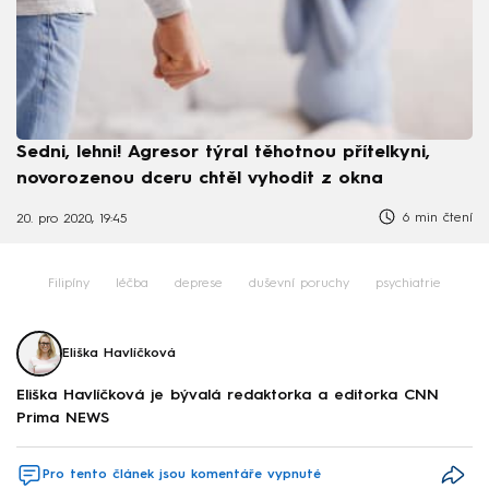
Sedni, lehni! Agresor týral těhotnou přítelkyni,
novorozenou dceru chtěl vyhodit z okna
6 min čtení
20. pro 2020, 19:45
Filipíny
léčba
deprese
duševní poruchy
psychiatrie
Eliška Havlíčková
Eliška Havlíčková je bývalá redaktorka a editorka CNN
Prima NEWS
Pro tento článek jsou komentáře vypnuté