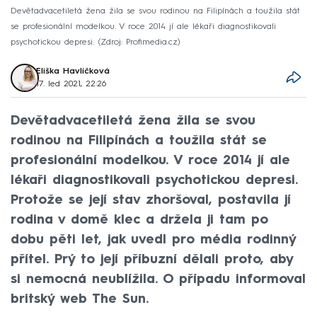
Devětadvacetiletá žena žila se svou rodinou na Filipínách a toužila stát
se profesionální modelkou. V roce 2014 jí ale lékaři diagnostikovali
psychotickou depresi.
Zdroj: Profimedia.cz
Eliška Havlíčková
17. led 2021, 22:26
Devětadvacetiletá žena žila se svou
rodinou na Filipínách a toužila stát se
profesionální modelkou. V roce 2014 jí ale
lékaři diagnostikovali psychotickou depresi.
Protože se její stav zhoršoval, postavila jí
rodina v domě klec a držela ji tam po
dobu pěti let, jak uvedl pro média rodinný
přítel. Prý to její příbuzní dělali proto, aby
si nemocná neublížila. O případu informoval
britský web The Sun.