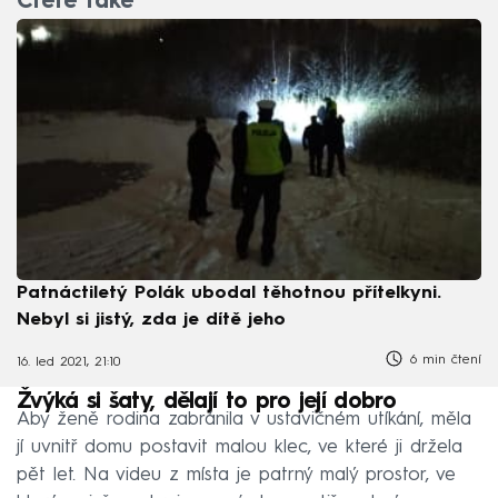
Čtěte také
Patnáctiletý Polák ubodal těhotnou přítelkyni.
Nebyl si jistý, zda je dítě jeho
6 min čtení
16. led 2021, 21:10
Žvýká si šaty, dělají to pro její dobro
Aby ženě rodina zabránila v ustavičném utíkání, měla
jí uvnitř domu postavit malou klec, ve které ji držela
pět let. Na videu z místa je patrný malý prostor, ve