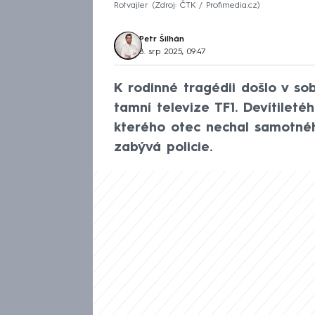
Rotvajler
Zdroj: ČTK / Profimedia.cz
Petr Šilhán
8. srp 2025, 09:47
K rodinné tragédii došlo v sob
tamní televize TF1. Devítileté
kterého otec nechal samotné
zabývá policie.