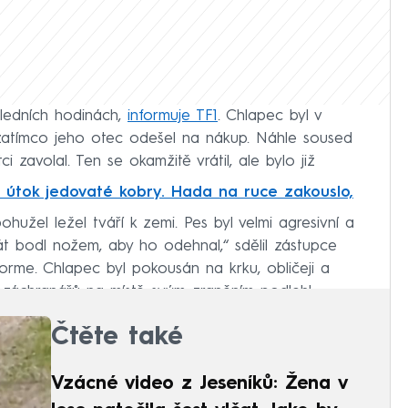
oledních hodinách,
informuje TF1
. Chlapec byl v
zatímco jeho otec odešel na nákup. Náhle soused
ci zavolal. Ten se okamžitě vrátil, ale bylo již
o útok jedovaté kobry. Hada na ruce zakouslo,
ohužel ležel tváří k zemi. Pes byl velmi agresivní a
rát bodl nožem, aby ho odehnal,“ sdělil zástupce
rme. Chlapec byl pokousán na krku, obličeji a
 záchranářů na místě svým zraněním podlehl.
Čtěte také
Vzácné video z Jeseníků: Žena v