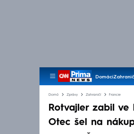
Domácí
Zahranič
Pořady
Domů
Zprávy
Zahraničí
Francie
Rotvajler zabil ve
Otec šel na nákup