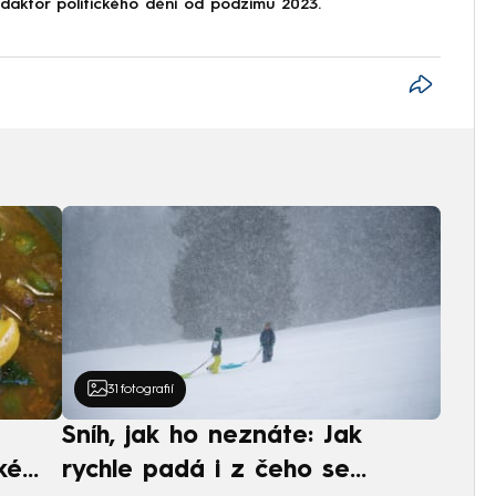
aktor politického dění od podzimu 2023.
31
fotografií
Sníh, jak ho neznáte: Jak
ké
rychle padá i z čeho se