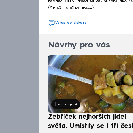
redakci CNN Prima NEWS působí jako red
(Petr.Silhan@iprima.cz)
Vstup do diskuze
Návrhy pro vás
5
fotografií
Žebříček nejhorších jídel
světa. Umístily se i tři čes