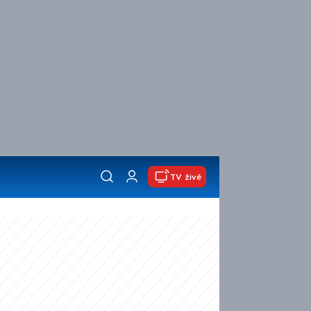
TV živě