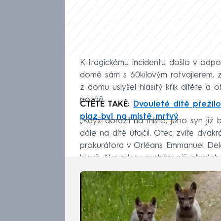
K tragickému incidentu došlo v odp
domě sám s 60kilovým rotvajlerem, 
z domu uslyšel hlasitý křik dítěte a ot
pozdě.
ČTĚTE TAKÉ:
Dvouleté dítě přežil
plaz byl na místě mrtvý
„Když dorazil na místo, jeho syn již b
dále na dítě útočil. Otec zvíře dvak
prokurátora v Orléans Emmanuel Delo
hlavě. Navzdory snahám přivolaných