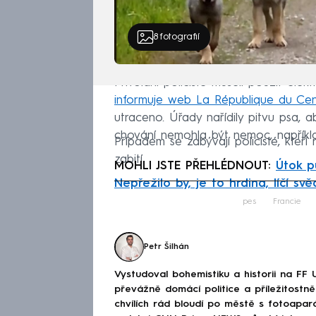
8
fotografií
Přivolaní policisté museli použít elekt
informuje web La République du Cen
utraceno. Úřady nařídily pitvu psa, a
chování nemohla být nemoc, napříkla
Případem se zabývají policisté, kteří
zabití.
MOHLI JSTE PŘEHLÉDNOUT:
Útok p
Nepřežilo by, je to hrdina, líčí svě
Fa
pes
Francie
Petr Šilhán
Vystudoval bohemistiku a historii na FF 
převážně domácí politice a příležitostně 
chvílích rád bloudí po městě s fotoapar