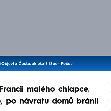
í
Objevte Česko
Jak ušetřit
Sport
Počasí
 Francii malého chlapce.
, po návratu domů bránil