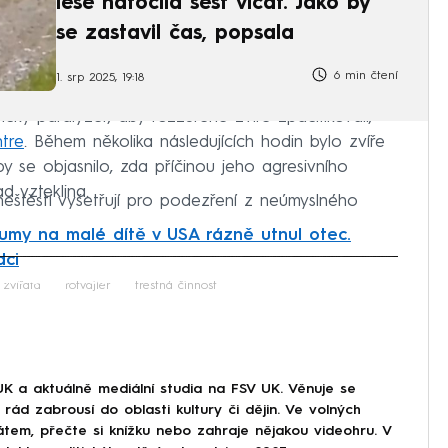
lese natočila šest vlčat. Jako by
se zastavil čas, popsala
6 min čtení
1. srp 2025, 19:18
rický paralyzér, aby rozzuřené zvíře zpacifikovali,
tre
. Během několika následujících hodin bylo zvíře
by se objasnilo, zda příčinou jeho agresivního
d vzteklina.
 neštěstí vyšetřují pro podezření z neúmyslného
umy na malé dítě v USA rázně utnul otec.
dci
iled to fetch
zvířata
rotvajler
trestná činnost
UK a aktuálně mediální studia na FSV UK. Věnuje se
rád zabrousí do oblasti kultury či dějin. Ve volných
átem, přečte si knížku nebo zahraje nějakou videohru. V