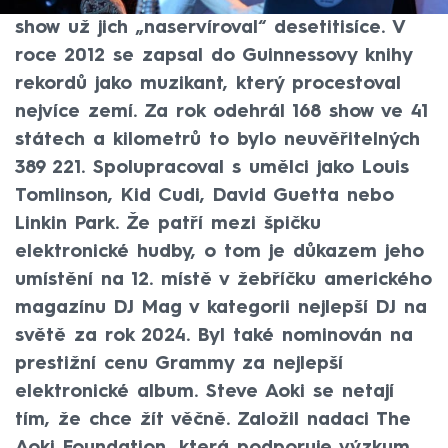
do publika. Ano, je to tak – během svých
show už jich „naservíroval“ desetitisíce. V
roce 2012 se zapsal do Guinnessovy knihy
rekordů jako muzikant, který procestoval
nejvíce zemí. Za rok odehrál 168 show ve 41
státech a kilometrů to bylo neuvěřitelných
389 221. Spolupracoval s umělci jako Louis
Tomlinson, Kid Cudi, David Guetta nebo
Linkin Park. Že patří mezi špičku
elektronické hudby, o tom je důkazem jeho
umístění na 12. místě v žebříčku amerického
magazínu DJ Mag v kategorii nejlepší DJ na
světě za rok 2024. Byl také nominován na
prestižní cenu Grammy za nejlepší
elektronické album. Steve Aoki se netají
tím, že chce žít věčně. Založil nadaci The