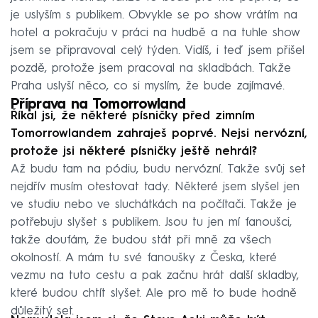
je uslyším s publikem. Obvykle se po show vrátím na
hotel a pokračuju v práci na hudbě a na tuhle show
jsem se připravoval celý týden. Vidíš, i teď jsem přišel
pozdě, protože jsem pracoval na skladbách. Takže
Praha uslyší něco, co si myslím, že bude zajímavé.
Příprava na Tomorrowland
Říkal jsi, že některé písničky před zimním
Tomorrowlandem zahraješ poprvé. Nejsi nervózní,
protože jsi některé písničky ještě nehrál?
Až budu tam na pódiu, budu nervózní. Takže svůj set
nejdřív musím otestovat tady. Některé jsem slyšel jen
ve studiu nebo ve sluchátkách na počítači. Takže je
potřebuju slyšet s publikem. Jsou tu jen mí fanoušci,
takže doufám, že budou stát při mně za všech
okolností. A mám tu své fanoušky z Česka, které
vezmu na tuto cestu a pak začnu hrát další skladby,
které budou chtít slyšet. Ale pro mě to bude hodně
důležitý set.