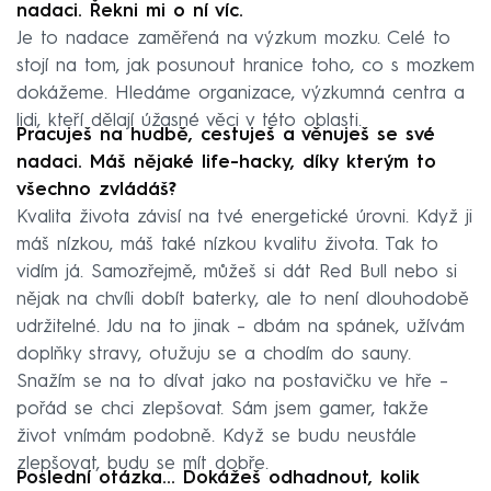
nadaci. Řekni mi o ní víc.
Je to nadace zaměřená na výzkum mozku. Celé to
stojí na tom, jak posunout hranice toho, co s mozkem
dokážeme. Hledáme organizace, výzkumná centra a
lidi, kteří dělají úžasné věci v této oblasti.
Pracuješ na hudbě, cestuješ a věnuješ se své
nadaci. Máš nějaké life-hacky, díky kterým to
všechno zvládáš?
Kvalita života závisí na tvé energetické úrovni. Když ji
máš nízkou, máš také nízkou kvalitu života. Tak to
vidím já. Samozřejmě, můžeš si dát Red Bull nebo si
nějak na chvíli dobít baterky, ale to není dlouhodobě
udržitelné. Jdu na to jinak – dbám na spánek, užívám
doplňky stravy, otužuju se a chodím do sauny.
Snažím se na to dívat jako na postavičku ve hře –
pořád se chci zlepšovat. Sám jsem gamer, takže
život vnímám podobně. Když se budu neustále
zlepšovat, budu se mít dobře.
Poslední otázka... Dokážeš odhadnout, kolik