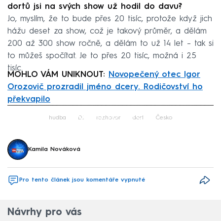
dortů jsi na svých show už hodil do davu?
Jo, myslím, že to bude přes 20 tisíc, protože když jich
hážu deset za show, což je takový průměr, a dělám
200 až 300 show ročně, a dělám to už 14 let – tak si
to můžeš spočítat. Je to přes 20 tisíc, možná i 25
tisíc.
MOHLO VÁM UNIKNOUT:
Novopečený otec Igor
Orozovič prozradil jméno dcery. Rodičovství ho
překvapilo
Failed to fetch
hudba
DJ
rozhovor
dort
Česko
Kamila Nováková
Pro tento článek jsou komentáře vypnuté
Návrhy pro vás