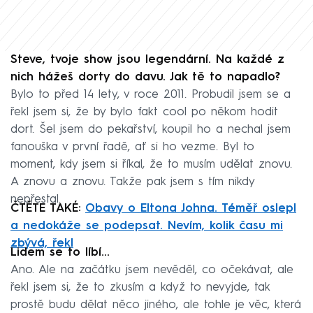
Steve, tvoje show jsou legendární. Na každé z
nich hážeš dorty do davu. Jak tě to napadlo?
Bylo to před 14 lety, v roce 2011. Probudil jsem se a
řekl jsem si, že by bylo fakt cool po někom hodit
dort. Šel jsem do pekařství, koupil ho a nechal jsem
fanouška v první řadě, ať si ho vezme. Byl to
moment, kdy jsem si říkal, že to musím udělat znovu.
A znovu a znovu. Takže pak jsem s tím nikdy
nepřestal.
ČTĚTE TAKÉ:
Obavy o Eltona Johna. Téměř oslepl
a nedokáže se podepsat. Nevím, kolik času mi
zbývá, řekl
Lidem se to líbí...
Ano. Ale na začátku jsem nevěděl, co očekávat, ale
řekl jsem si, že to zkusím a když to nevyjde, tak
prostě budu dělat něco jiného, ale tohle je věc, která