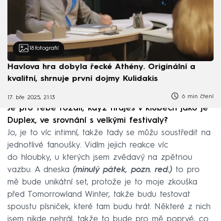
18
fotografií
Havlova hra dobyla řecké Athény. Originální a
kvalitní, shrnuje první dojmy Kulidakis
6 min čtení
17. bře 2025, 21:13
Je pro tebe rozdíl, když hraješ v klubech jako je
Duplex, ve srovnání s velkými festivaly?
Jo, je to víc intimní, takže tady se můžu soustředit na
jednotlivé fanoušky. Vidím jejich reakce víc
do hloubky, u kterých jsem zvědavý na zpětnou
vazbu. A dneska
(minulý pátek, pozn. red.)
to pro
mě bude unikátní set, protože je to moje zkouška
před Tomorrowland Winter, takže budu testovat
spoustu písniček, které tam budu hrát. Některé z nich
jsem nikde nehrál, takže to bude pro mě poprvé, co