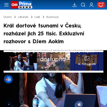
Domů
Lifestyle
Lidé
Rozhovor
Král dortové tsunami v Česku,
rozházel jich 25 tisíc. Exkluzivní
rozhovor s DJem Aokim
Žádná položka z playlistu není
dostupná.
14 fotografií
Kamila Nováková
18. bře 2025, 20:30
Steve Aoki je DJ, producent a showman.
Možná ho znáte jako toho, co hází dorty