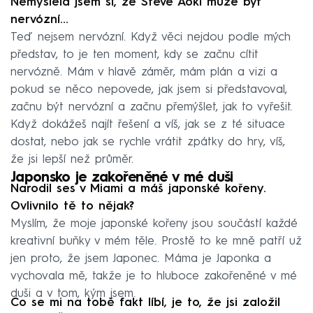
Nemyslela jsem si, že Steve Aoki může být
nervózní...
Teď nejsem nervózní. Když věci nejdou podle mých
představ, to je ten moment, kdy se začnu cítit
nervózně. Mám v hlavě záměr, mám plán a vizi a
pokud se něco nepovede, jak jsem si představoval,
začnu být nervózní a začnu přemýšlet, jak to vyřešit.
Když dokážeš najít řešení a víš, jak se z té situace
dostat, nebo jak se rychle vrátit zpátky do hry, víš,
že jsi lepší než průměr.
Japonsko je zakořeněné v mé duši
Narodil ses v Miami a máš japonské kořeny.
Ovlivnilo tě to nějak?
Myslím, že moje japonské kořeny jsou součástí každé
kreativní buňky v mém těle. Prostě to ke mně patří už
jen proto, že jsem Japonec. Máma je Japonka a
vychovala mě, takže je to hluboce zakořeněné v mé
duši a v tom, kým jsem.
Co se mi na tobě fakt líbí, je to, že jsi založil