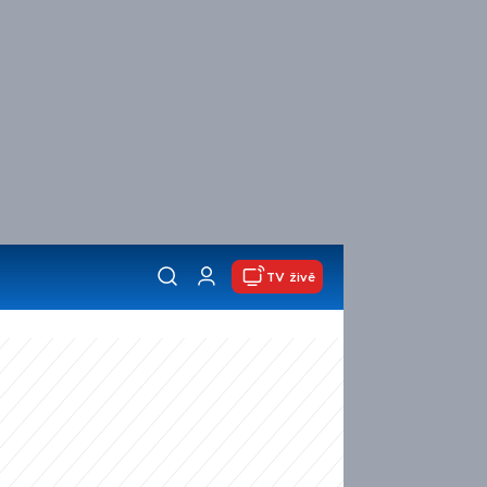
TV živě