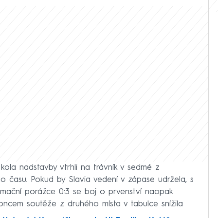
kola nadstavby vtrhli na trávník v sedmé z
o času. Pokud by Slavia vedení v zápase udržela, s
tumační porážce 0:3 se boj o prvenství naopak
koncem soutěže z druhého místa v tabulce snížila