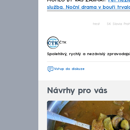
MOHLO BY VÁS ZAJÍMAT:
Pět nezl
služba. Noční drama v bouři trval
Fa
trest
SK Slavia Pra
ČTK
Spolehlivý, rychlý a nezávislý zpravodajs
Vstup do diskuze
Návrhy pro vás