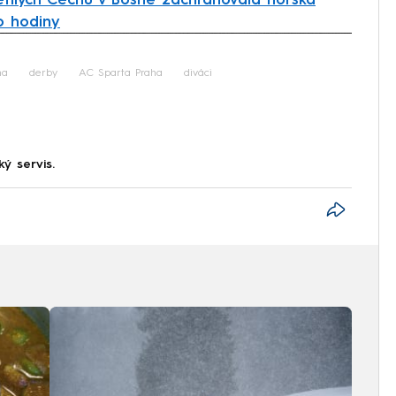
etilých Čechů v Bosně zachraňovala horská
o hodiny
iled to fetch
ha
derby
AC Sparta Praha
diváci
ký servis.