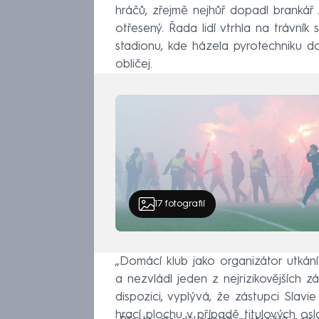
hráčů, zřejmě nejhůř dopadl brankář 
otřesený. Řada lidí vtrhla na trávní
stadionu, kde házela pyrotechniku do
obličej.
17
fotografií
„Domácí klub jako organizátor utkán
a nezvládl jeden z nejrizikovějších 
dispozici, vyplývá, že zástupci Slavi
hrací plochu v případě titulových osl