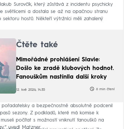
Jakub Surovčík, který zůstává z incidentu psychicky
k se světlicemi a dostala se až na opačnou stranu
 sektoru hostů. Někteří výtržníci měli zahalený
Čtěte také
Mimořádné prohlášení Slavie:
Došlo ke zradě klubových hodnot.
Fanouškům nastínila další kroky
6 min čtení
12. kvě 2026, 14:35
í pořadatelsky a bezpečnostně absolutně podcenil
zápasů sezony. Z podkladů, které má komise k
e museli počítat s možností vniknutí fanoušků na
av,“ uvedl Matzner.