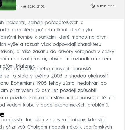
6 min čtení
11. kvě 2026, 21:02
 incidentů, selhání pořadatelských a
d na regulérní průběh utkání, které bylo
iplinární komise k sankcím, které mohou na první
ich výše a rozsah však odpovídají charakteru
vystaveni, a také zásahu do důvěry veřejnosti v český
řád nám nedával prostor, abychom rozhodli o něčem
vinářům Matzner.
z důvodu nepřístojného chování fanoušků
 se to stalo v květnu 2003 a shodou okolností
adionu Bohemians 1905 tehdy zůstal nedohrán po
ím příznivcem. O osm let později způsobili
 a pozdější kontumaci slávističtí fanoušci poté, co
 od vedení klubu v době ekonomických problémů.
če
 především fanoušci ze severní tribuny, kde sídlí
ších příznivců. Chuligáni napadli několik sparťanských