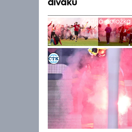
diváků
Žádná položka z
ČTK
12. kvě 2026, 13:59
Disciplinární komise Ligové f
prospěch Sparty sobotní pražs
za stavu 3:2 předčasně ukonč
trávník a napadli několik host
dostal nejvyšší možnou pokutu 
domácí soutěžní zápasy musí 
vynesla na úterním mimořádn