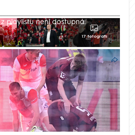
 playlistu není dostupná.
17 fotografií
otbalové asociace zkontumovala ve
ké derby na Slavii, které bylo v závěru
eno poté, co domácí fanoušci vtrhli na
ujících hráčů. Vršovický klub zároveň
deset milionů korun a nejbližší čtyři
odehrát bez diváků. Komise tresty
ém zasedání v Praze.