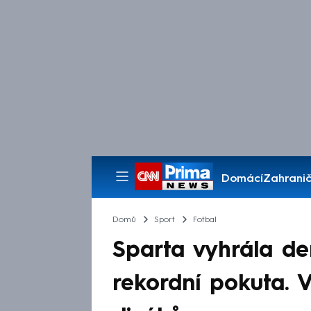
Domácí
Zahranič
Pořady
Domů
Sport
Fotbal
Sparta vyhrála de
rekordní pokuta. 