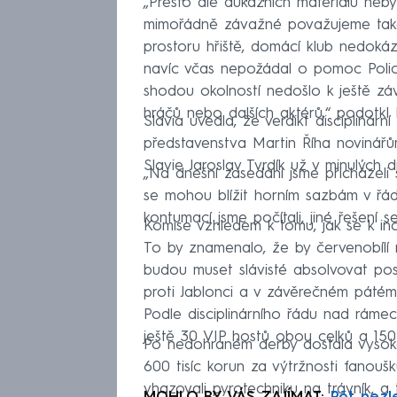
„Přesto dle důkazních materiálů nebyl
mimořádně závažné považujeme také to
prostoru hřiště, domácí klub nedoká
navíc včas nepožádal o pomoc Polici
shodou okolností nedošlo k ještě z
hráčů nebo dalších aktérů,“ podotkl
Slavia uvedla, že verdikt disciplinár
představenstva Martin Říha novinářů
Slavie Jaroslav Tvrdík už v minulých
„Na dnešní zasedání jsme přicházel
se mohou blížit horním sazbám v řád
kontumací jsme počítali, jiné řešení s
Komise vzhledem k tomu, jak se k inci
To by znamenalo, že by červenobílí
budou muset slávisté absolvovat po
proti Jablonci a v závěrečném pátém k
Podle disciplinárního řádu nad ráme
ještě 30 VIP hostů obou celků a 150 
Po nedohraném derby dostala vysokou 
600 tisíc korun za výtržnosti fanoušků
vhazovali pyrotechniku na trávník, a 