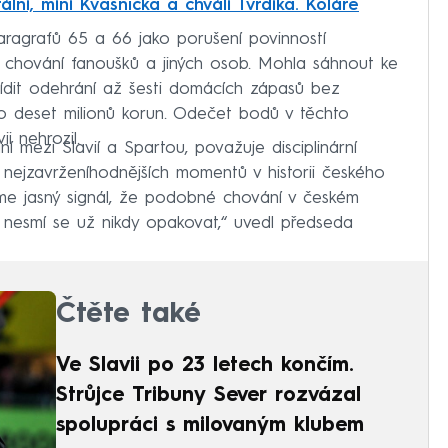
erální, míní Kvasnička a chválí Tvrdíka. Koláře
ragrafů 65 a 66 jako porušení povinností
 chování fanoušků a jiných osob. Mohla sáhnout ke
ařídit odehrání až šesti domácích zápasů bez
o deset milionů korun. Odečet bodů v těchto
i nehrozil.
ní mezi Slavií a Spartou, považuje disciplinární
 nejzavrženíhodnějších momentů v historii českého
áme jasný signál, že podobné chování v českém
 nesmí se už nikdy opakovat,“ uvedl předseda
Čtěte také
Ve Slavii po 23 letech končím.
Strůjce Tribuny Sever rozvázal
spolupráci s milovaným klubem