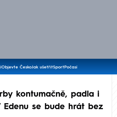
í
Objevte Česko
Jak ušetřit
Sport
Počasí
rby kontumačně, padla i
V Edenu se bude hrát bez