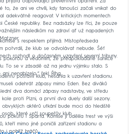
a přijata odpovídající preventivní opatření. Za
, že ani ve chvíli, kdy fanoušci začali vnikat do
zal adekvátně reagovat. V kritických momentech
i České republiky. Bez nadsázky lze říci, že pouze
ávažnějším následkům na zdraví ať už napadených
 Matzner.
ní komise s respektem přijímá. Místopředseda
m potvrdil, že klub se odvolávat nebude. Šéf
 dnech rozhodl o dočasném uzavření severní tribuny.
i s pokorou a vědomím, že předpokládané sankce
u. To se v zásadě až na jednu výjimku stalo. S
e ani nenabízelo,“ řekl Říha.
dentu postavil klub, nesáhla k uzavření stadionu.
 museli odehrát zápasy mimo Eden. Bez diváků
slední dva domácí zápasy nadstavby, ve středu
ole proti Plzni, a první dva duely další sezony.
c obvyklých aktérů utkání bude moci do hlediště
osob, které určí soupeřův klub.
pokutu i Sparta. Komise jí udělila trest ve výši
, kteří mimo jiné poničili zařízení stadionu a
to i poblíž hráčů.