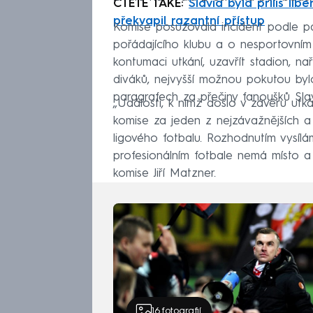
ČTĚTE TAKÉ:
Slavia byla příliš lib
překvapil razantní přístup
Komise posuzovala incident podle pa
pořádajícího klubu a o nesportovním
kontumaci utkání, uzavřít stadion, n
diváků, nejvyšší možnou pokutou byl
paragrafech za přečiny fanoušků Slavi
„Události, k nimž došlo v závěru utká
komise za jeden z nejzávažnějších a
ligového fotbalu. Rozhodnutím vysíl
profesionálním fotbale nemá místo a
komise Jiří Matzner.
16
fotografií