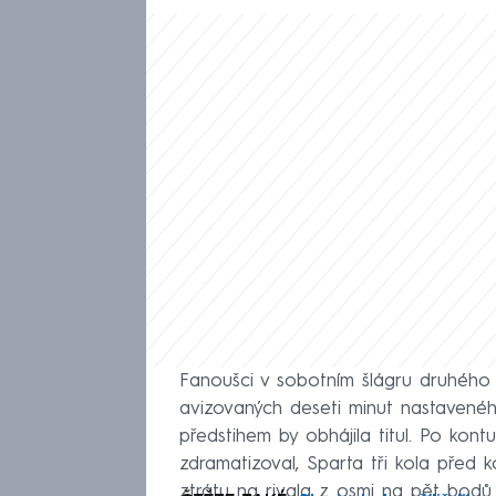
Fanoušci v sobotním šlágru druhého 
avizovaných deseti minut nastavenéh
předstihem by obhájila titul. Po kon
zdramatizoval, Sparta tři kola před 
ztrátu na rivala z osmi na pět bodů.