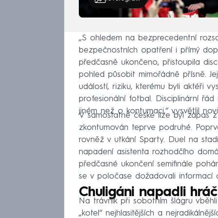
„S ohledem na bezprecedentní rozsah
bezpečnostních opatření i přímý dopa
předčasně ukončeno, přistoupila disc
pohled působit mimořádně přísně. Jej
událostí, riziku, kterému byli aktéři 
profesionální fotbal. Disciplinární 
jiném než o kontumaci,“ vysvětlil no
V samostatné české lize byl zápas 
zkontumován teprve podruhé. Poprvé
rovněž v utkání Sparty. Duel na st
napadení asistenta rozhodčího domác
předčasné ukončení semifinále poháru
se v poločase dožadovali informací
Chuligáni napadli hrá
Na trávník při sobotním šlágru vběhli
„kotel“ nejhlasitějších a nejradikálněj