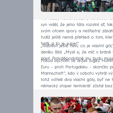
Ne každý nefrancouzský fanoušek ale
syn viděl, že jeho táta rozvlnil síť, 
svým otcem spory a nešťastný zásah 
tudíž ještě nemá přehled o tom, kter
trefil, a to je super“.
„Naštěstí ještě neví, co je vlastní 
deníku Bild. „Myslí si, že míč v brá
slavil. Pravděpodobně mu budu muset
Pokud bychom se drželi logiky Humm
Euru – proti Portugalsku – skončilo p
Mannschaft“, kdo v sobotu vyhrál vý
totiž vstřelil dva vlastní góly, byť 
německý stoper tentokrát zůstal bez j