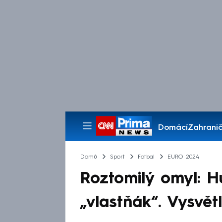
Domácí
Zahranič
Pořady
Domů
Sport
Fotbal
EURO 2024
Roztomilý omyl: H
„vlastňák“. Vysvět