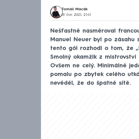
Tomáš Macák
19. čvn 2021, 21:41
Nešťastně nasměroval francou
Manuel Neuer byl po zásahu
tento gól rozhodl o tom, že „L
Smolný okamžik z mistrovství
Ovšem ne celý. Minimálně jede
pomalu po zbytek celého utkání
nevěděl, že do špatné sítě.