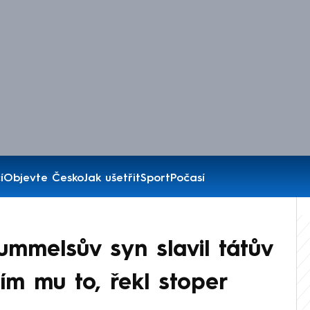
í
Objevte Česko
Jak ušetřit
Sport
Počasí
ummelsův syn slavil tátův
lím mu to, řekl stoper