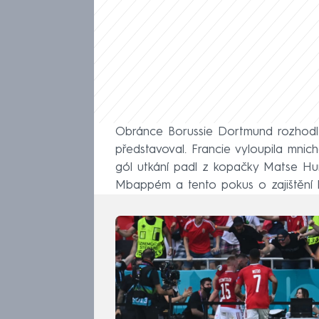
Obránce Borussie Dortmund rozhodl ú
představoval. Francie vyloupila mnic
gól utkání padl z kopačky Matse Hum
Mbappém a tento pokus o zajištění 