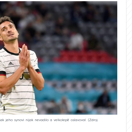
šak jeho synovi nijak nevadilo a velkolepě oslavoval.
Zdroj: