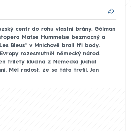
zský centr do rohu vlastní brány. Gólman
 stopera Matse Hummelse bezmocný a
es Bleus“ v Mnichově brali tři body.
 Evropy rozesmutněl německý národ.
n tříletý klučina z Německa juchal
. Měl radost, že se táta trefil. Jen