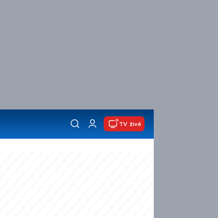
TV živě