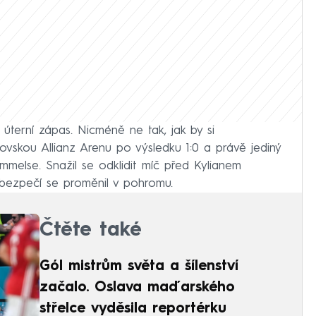
terní zápas. Nicméně ne tak, jak by si
hovskou Allianz Arenu po výsledku 1:0 a právě jediný
melse. Snažil se odklidit míč před Kylianem
bezpečí se proměnil v pohromu.
Čtěte také
Gól mistrům světa a šílenství
začalo. Oslava maďarského
střelce vyděsila reportérku