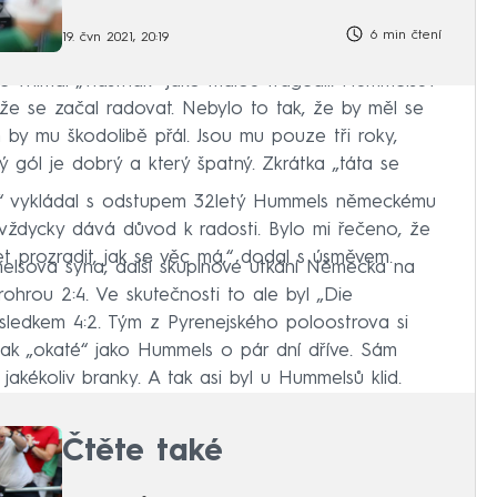
6 min čtení
19. čvn 2021, 20:19
 vnímal „vlastňák“ jako malou tragédii. Hummelsův
takže se začal radovat. Nebylo to tak, že by měl se
by mu škodolibě přál. Jsou mu pouze tři roky,
ý gól je dobrý a který špatný. Zkrátka „táta se
gól,“ vykládal s odstupem 32letý Hummels německému
ně vždycky dává důvod k radosti. Bylo mi řečeno, že
 prozradit, jak se věc má,“ dodal s úsměvem.
elsova syna, další skupinové utkání Německa na
rohrou 2:4. Ve skutečnosti to ale byl „Die
sledkem 4:2. Tým z Pyrenejského poloostrova si
ne tak „okaté“ jako Hummels o pár dní dříve. Sám
akékoliv branky. A tak asi byl u Hummelsů klid.
Čtěte také