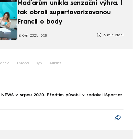
Maďarům unikla senzační výhra. I
tak obrali superfavorizovanou
Francii o body
6 min čtení
19. čvn 2021, 16:58
rancie
Evropa
syn
Allianz
NEWS v srpnu 2020. Předtím působil v redakci iSport.cz