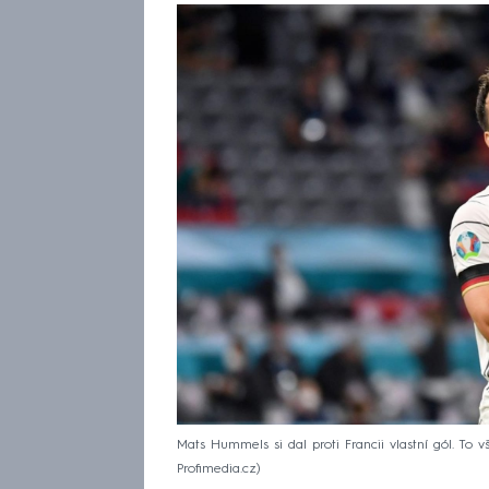
Mats Hummels si dal proti Francii vlastní gól. To v
Profimedia.cz