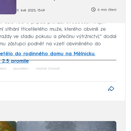
6 min čtení
11. kvě 2025, 15:49
elé věci si případ převzali středočeští krajští
stní stíhání třicetiletého muže, kterého obvinili ze
aždy ve stadiu pokusu a přečinu výtržnictví,“ dodal
tnímu zástupci podnět na vzetí obviněného do
letělo do rodinného domu na Mělnicku.
 2,5 promile
iled to fetch
dení
pobodání
trestná činnost