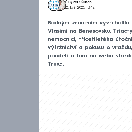
ČTK
,
Petr Šilhán
12. kvě 2025, 13:42
Bodným zraněním vyvrcholila
Vlašimi na Benešovsku. Třiačty
nemocnici, třicetiletého útoční
výtržnictví a pokusu o vraždu
pondělí o tom na webu středo
Truxa.