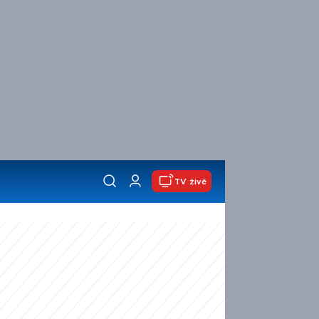
TV živě