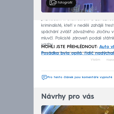
3
fotografií
„Vzhledem k okolnostem a závažnosti c
kriminalisté, kteří v neděli zahájili tre
spáchání zvlášť závažného zločinu vr
mluvčí. Policisté zároveň podali stá
vazby.
MOHLI JSTE PŘEHLÉDNOUT:
Auto v
Posádka byla opilá, řidič nadýchal
Fa
Vlašim
napa
Pro tento článek jsou komentáře vypnuté
Návrhy pro vás