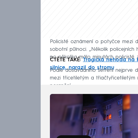
Policisté oznámení o potyčce mezi d
sobotní půlnoci. „Několik policejních
po několika málo minutách policisté
ČTĚTE TAKÉ:
Tragická nehoda na K
silnice, narazil do stromu
Podle dosavadního šetření nejprve 
mezi třicetiletým a třiačtyřicetilet
poranění.