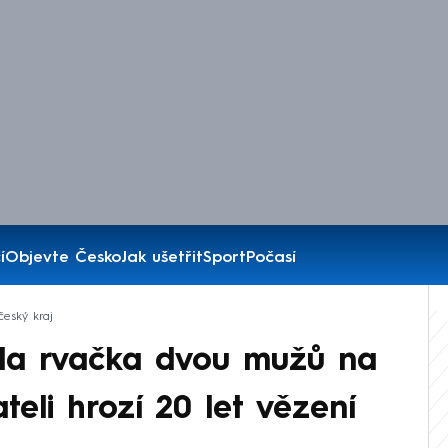
í
Objevte Česko
Jak ušetřit
Sport
Počasí
český kraj
la rvačka dvou mužů na
eli hrozí 20 let vězení