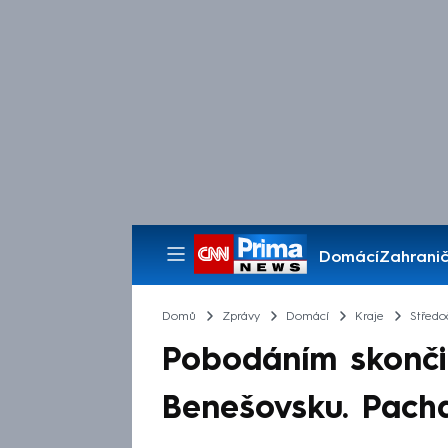
Domácí
Zahranič
Pořady
Domů
Zprávy
Domácí
Kraje
Středo
Pobodáním skonči
Benešovsku. Pachat