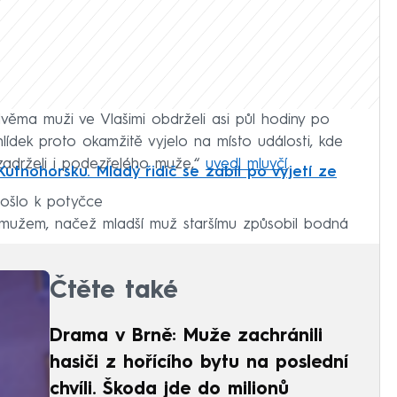
věma muži ve Vlašimi obdrželi asi půl hodiny po
 hlídek proto okamžitě vyjelo na místo události, kde
 zadrželi i podezřelého muže,“
uvedl mluvčí
.
utnohorsku. Mladý řidič se zabil po vyjetí ze
došlo k potyčce
ým mužem, načež mladší muž staršímu způsobil bodná
Čtěte také
Drama v Brně: Muže zachránili
hasiči z hořícího bytu na poslední
chvíli. Škoda jde do milionů