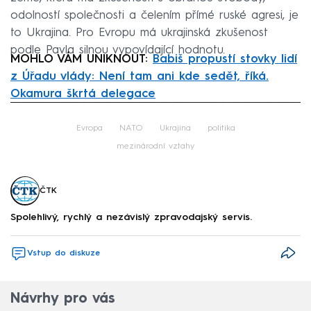
odolností společnosti a čelením přímé ruské agresi, je
to Ukrajina. Pro Evropu má ukrajinská zkušenost
podle Pavla silnou vypovídající hodnotu.
MOHLO VÁM UNIKNOUT:
Babiš propustí stovky lidí
z Úřadu vlády: Není tam ani kde sedět, říká.
Okamura škrtá delegace
Failed to fetch
Evropa
NATO
Ukrajina
politika
mezinárodní vztahy
ČTK
Spolehlivý, rychlý a nezávislý zpravodajský servis.
Vstup do diskuze
Návrhy pro vás