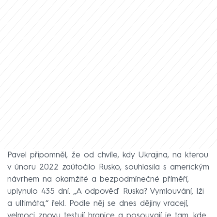
Pavel připomněl, že od chvíle, kdy Ukrajina, na kterou
v únoru 2022 zaútočilo Rusko, souhlasila s americkým
návrhem na okamžité a bezpodmínečné příměří,
uplynulo 435 dní. „A odpověď Ruska? Vymlouvání, lži
a ultimáta,“ řekl. Podle něj se dnes dějiny vracejí,
velmoci znovu testují hranice a posouvají je tam, kde