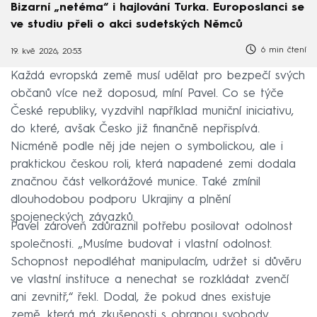
Bizarní „netéma“ i hajlování Turka. Europoslanci se
ve studiu přeli o akci sudetských Němců
6 min čtení
19. kvě 2026, 20:53
Každá evropská země musí udělat pro bezpečí svých
občanů více než doposud, míní Pavel. Co se týče
České republiky, vyzdvihl například muniční iniciativu,
do které, avšak Česko již finančně nepřispívá.
Nicméně podle něj jde nejen o symbolickou, ale i
praktickou českou roli, která napadené zemi dodala
značnou část velkorážové munice. Také zmínil
dlouhodobou podporu Ukrajiny a plnění
spojeneckých závazků.
Pavel zároveň zdůraznil potřebu posilovat odolnost
společnosti. „Musíme budovat i vlastní odolnost.
Schopnost nepodléhat manipulacím, udržet si důvěru
ve vlastní instituce a nenechat se rozkládat zvenčí
ani zevnitř,“ řekl. Dodal, že pokud dnes existuje
země, která má zkušenosti s obranou svobody,