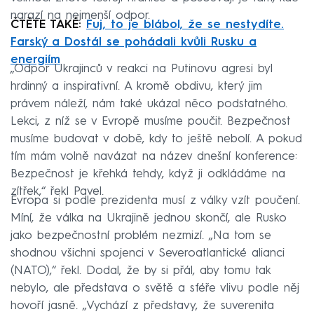
narazí na nejmenší odpor.
ČTĚTE TAKÉ:
Fuj, to je blábol, že se nestydíte.
Farský a Dostál se pohádali kvůli Rusku a
energiím
„Odpor Ukrajinců v reakci na Putinovu agresi byl
hrdinný a inspirativní. A kromě obdivu, který jim
právem náleží, nám také ukázal něco podstatného.
Lekci, z níž se v Evropě musíme poučit. Bezpečnost
musíme budovat v době, kdy to ještě nebolí. A pokud
tím mám volně navázat na název dnešní konference:
Bezpečnost je křehká tehdy, když ji odkládáme na
zítřek,“ řekl Pavel.
Evropa si podle prezidenta musí z války vzít poučení.
Míní, že válka na Ukrajině jednou skončí, ale Rusko
jako bezpečnostní problém nezmizí. „Na tom se
shodnou všichni spojenci v Severoatlantické alianci
(NATO),“ řekl. Dodal, že by si přál, aby tomu tak
nebylo, ale představa o světě a sféře vlivu podle něj
hovoří jasně. „Vychází z představy, že suverenita