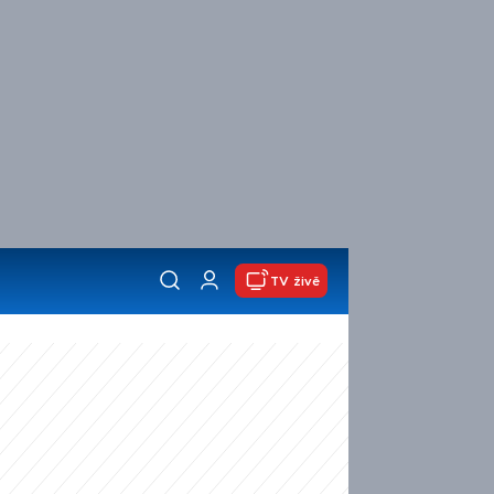
TV živě