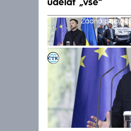
udělat „vše“
Žádná položka z
ČTK
Akt. 16. čvn 2026, 14:50
• 16. čvn 2026, 14:16
Lídři G7 se v úterý podle ukr
Zelenského shodli, že Rusko n
dohodu. Doplnil, že hovořili t
kapacitách Ukrajiny, uvedla a
Donald Trump, který se jedná
skupiny vyspělých ekonomik G7
pro uzavření mírové dohody ud