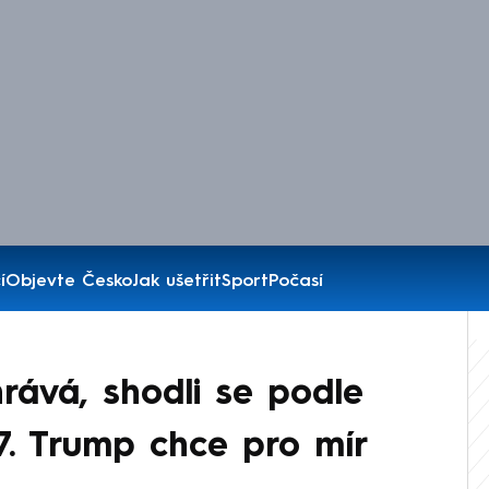
í
Objevte Česko
Jak ušetřit
Sport
Počasí
rává, shodli se podle
G7. Trump chce pro mír