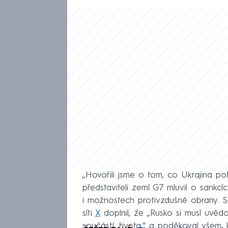
„Hovořili jsme o tom, co Ukrajina pot
představiteli zemí G7 mluvil o sankcí
i možnostech protivzdušné obrany. Su
síti
X
doplnil, že „Rusko si musí uvěd
součástí života,“ a poděkoval všem, k