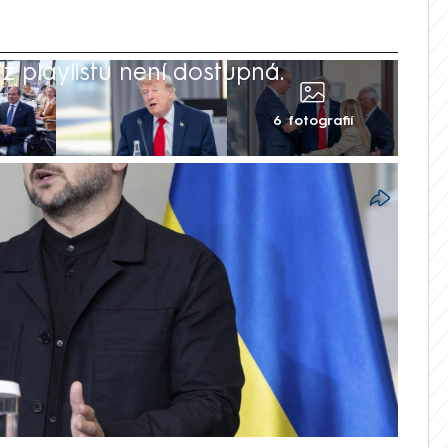
 playlistu není dostupná.
6 fotografií
ajinského prezidenta Volodymyra
evyhrává válku a musí co nejdříve uzavřít
aké o dalších sankcích i obranných
gentura Reuters. Americký prezident
ní s ukrajinským lídrem na summitu
 ve Francii rovněž zúčastnil, uvedl, že
ělá vše, co bude v jeho silách.