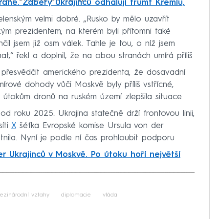
aně. Záběry Ukrajinců odhalují trumf Kremlu,
elenským velmi dobré. „Rusko by mělo uzavřít
kým prezidentem, na kterém byli přítomni také
čil jsem již osm válek. Tahle je tou, o níž jsem
at,“ řekl a doplnil, že na obou stranách umírá příliš
ili přesvědčit amerického prezidenta, že dosavadní
ové dohody vůči Moskvě byly příliš vstřícné,
m útokům dronů na ruském území zlepšila situace
od roku 2025. Ukrajina statečně drží frontovou linii,
íti
X
šéfka Evropské komise Ursula von der
tnila. Nyní je podle ní čas prohloubit podporu
r Ukrajinců v Moskvě. Po útoku hoří největší
iled to fetch
ezinárodní vztahy
diplomacie
vláda