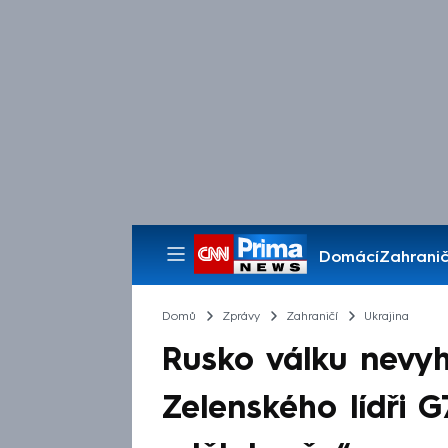
Domácí
Zahranič
Pořady
Domů
Zprávy
Zahraničí
Ukrajina
Rusko válku nevyh
Zelenského lídři 