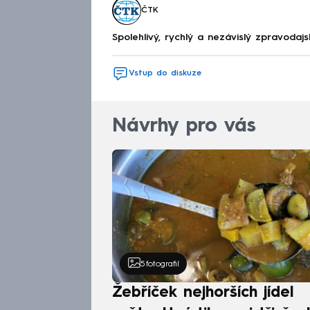
ČTK
Spolehlivý, rychlý a nezávislý zpravodajs
Vstup do diskuze
Návrhy pro vás
5
fotografií
Žebříček nejhorších jídel