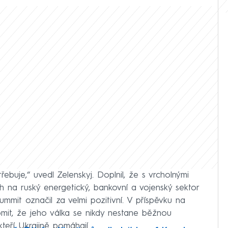
řebuje,“ uvedl Zelenskyj. Doplnil, že s vrcholnými
ch na ruský energetický, bankovní a vojenský sektor
mmit označil za velmi pozitivní. V příspěvku na
omit, že jeho válka se nikdy nestane běžnou
teří Ukrajině pomáhají.