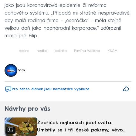
jako jsou koronavirová epidemie či reforma
daňového systému. „Připadá mi strašně nespravedlivé,
aby malá rodinná firma – ‚eseróčko‘ – měla stejně
velkou daň jako nadnárodní korporace,“ zdůraznil
mimo jiné Filip.
rodina
hudba
politika
Pavlína Wolfová
KSČM
tom
Pro tento článek jsou komentáře vypnuté
Návrhy pro vás
Žebříček nejhorších jídel světa.
Umístily se i tři české pokrmy, vévodí