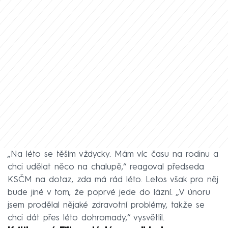
„Na léto se těším vždycky. Mám víc času na rodinu a
chci udělat něco na chalupě,“ reagoval předseda
KSČM na dotaz, zda má rád léto. Letos však pro něj
bude jiné v tom, že poprvé jede do lázní. „V únoru
jsem prodělal nějaké zdravotní problémy, takže se
chci dát přes léto dohromady,“ vysvětlil.