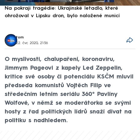
Na pokraji tragédie: Ukrajinské letadlo, které
P
ohrožoval v Lipsku dron, bylo naložené municí
e
tom
22. čvc 2020, 21:56
O myslivosti, chalupaření, koronaviru,
Jimmym Pageovi z kapely Led Zeppelin,
kritice své osoby či potenciálu KSČM mluvil
předseda komunistů Vojtěch Filip ve
středečním letním seriálu 360° Pavlíny
Wolfové, v němž se moderátorka se svými
hosty z řad politických lídrů snaží dívat na
politiku s nadhledem.