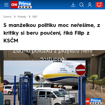
Domů
Pořady
360°
S manželkou politiku moc neřešíme, z
kritiky si beru poučení, říká Filip z
KSČM
Žádná položka z playlistu není
Výběr redakce
dostupná.