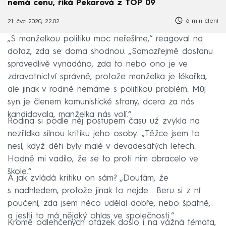
nemá cenu, říká Pekarová z TOP 09
6 min čtení
21. čvc 2020, 22:02
„S manželkou politiku moc neřešíme,“ reagoval na
dotaz, zda se doma shodnou. „Samozřejmě dostanu
spravedlivě vynadáno, zda to nebo ono je ve
zdravotnictví správně, protože manželka je lékařka,
ale jinak v rodině nemáme s politikou problém. Můj
syn je členem komunistické strany, dcera za nás
kandidovala, manželka nás volí.“
Rodina si podle něj postupem času už zvykla na
nezřídka silnou kritiku jeho osoby. „Těžce jsem to
nesl, když děti byly malé v devadesátých letech.
Hodně mi vadilo, že se to proti nim obracelo ve
škole.“
A jak zvládá kritiku on sám? „Doufám, že
s nadhledem, protože jinak to nejde… Beru si z ní
poučení, zda jsem něco udělal dobře, nebo špatně,
a jestli to má nějaký ohlas ve společnosti.“
Kromě odlehčených otázek došlo i na vážná témata,