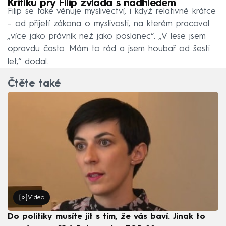
Kritiku prý Filip zvládá s nadhledem
Filip se také věnuje myslivectví, i když relativně krátce
– od přijetí zákona o myslivosti, na kterém pracoval
„více jako právník než jako poslanec“. „V lese jsem
opravdu často. Mám to rád a jsem houbař od šesti
let,“ dodal.
Čtěte také
Video
Do politiky musíte jít s tím, že vás baví. Jinak to