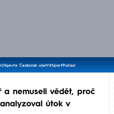
í
Objevte Česko
Jak ušetřit
Sport
Počasí
ř a nemuseli vědět, proč
zanalyzoval útok v