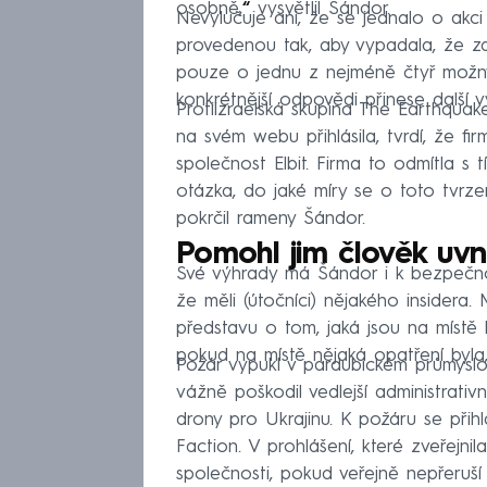
osobně,
“
vysvětlil Šándor.
Nevylučuje ani, že se jednalo o akc
provedenou tak, aby vypadala, že za 
pouze o jednu z nejméně čtyř možnýc
konkrétnější odpovědi přinese další v
Protiizraelská skupina The Earthqua
na svém webu přihlásila, tvrdí, že f
společnost Elbit. Firma to odmítla s 
otázka, do jaké míry se o toto tvrz
pokrčil rameny Šándor.
Pomohl jim člověk uvni
Své výhrady má Šándor i k bezpečno
že měli (útočníci) nějakého insidera.
představu o tom, jaká jsou na místě 
pokud na místě nějaká opatření byla, 
Požár vypukl v pardubickém průmyslov
vážně poškodil vedlejší administrativ
drony pro Ukrajinu. K požáru se přihl
Faction. V prohlášení, které zveřejni
společnosti, pokud veřejně nepřeruší