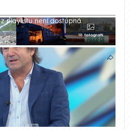
 playlistu není dostupná.
10 fotografií
pátečního žhářského útoku v Pardubicích
hali. V pořadu Nový den ve vysílání CNN
expert a bezpečnostní poradce Andor
chatelé zřejmě měli „svého člověka