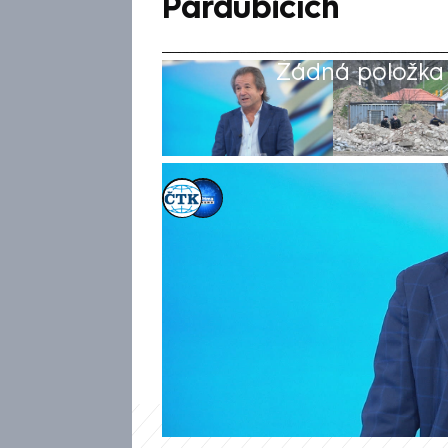
Pardubicích
Žádná položka z
ČTK
,
Jonáš Balcar
26. bře 2026, 19:10
Samotní útočníci podezřelí z 
nemuseli vědět, proč čin spác
Prima NEWS to řekl vojenský 
Šándor. Dále upozornil, že pa
uvnitř“.