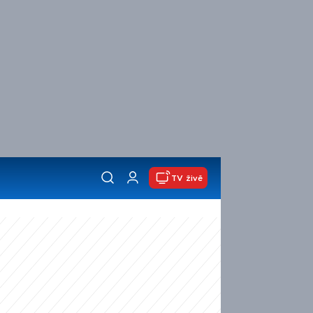
TV živě