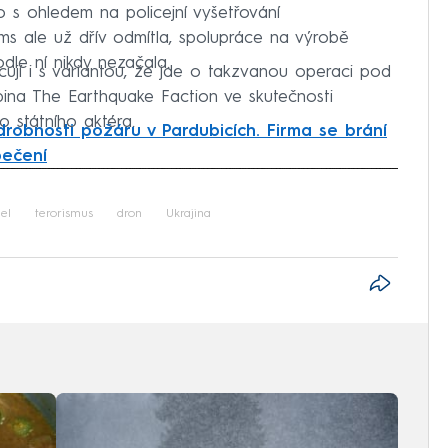
o s ohledem na policejní vyšetřování
ms ale už dřív odmítla, spolupráce na výrobě
le ní nikdy nezačala.
cují i s variantou, že jde o takzvanou operaci pod
pina The Earthquake Faction ve skutečnosti
o státního aktéra.
robnosti požáru v Pardubicích. Firma se brání
ečení
iled to fetch
ael
terorismus
dron
Ukrajina