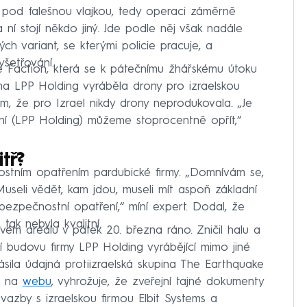
i pod falešnou vlajkou, tedy operaci záměrně
ní stojí někdo jiný. Jde podle něj však nadále
h variant, se kterými policie pracuje, a
yšetřování.
ke Faction, která se k pátečnímu žhářskému útoku
irma LPP Holding vyráběla drony pro izraelskou
tím, že pro Izrael nikdy drony neprodukovala. „Je
ení (LPP Holding) můžeme stoprocentně opřít,“
tř?
stním opatřením pardubické firmy. „Domnívám se,
 Museli vědět, kam jdou, museli mít aspoň základní
bezpečnostní opatření,“ míní expert. Dodal, že
tak nebyla kvalitní.
ém areálu v pátek 20. března ráno. Zničil halu a
ní budovu firmy LPP Holding vyrábějící mimo jiné
ásila údajná protiizraelská skupina The Earthquake
la na
webu
, vyhrožuje, že zveřejní tajné dokumenty
 vazby s izraelskou firmou Elbit Systems a