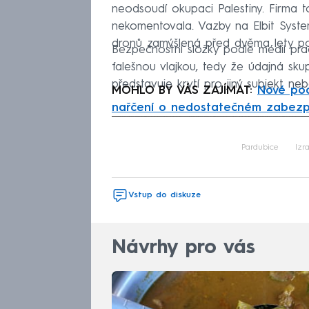
neodsoudí okupaci Palestiny. Firma t
nekomentovala. Vazby na Elbit Syste
dronů zamýšlená před dvěma lety pod
Bezpečnostní složky podle médií pra
falešnou vlajkou, tedy že údajná sku
představuje krytí pro jiný subjekt neb
MOHLO BY VÁS ZAJÍMAT:
Nové pod
nařčení o nedostatečném zabezp
Fa
Pardubice
Izr
Vstup do diskuze
Návrhy pro vás