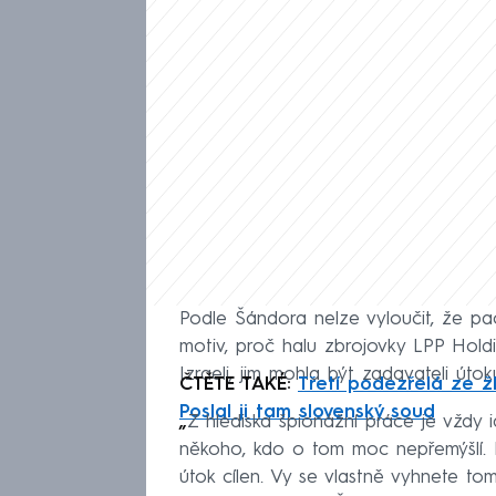
Podle Šándora nelze vyloučit, že pa
motiv, proč halu zbrojovky LPP Holdi
Izraeli, jim mohla být zadavateli út
ČTĚTE TAKÉ:
Třetí podezřelá ze ž
Poslal ji tam slovenský soud
„
Z hlediska špionážní práce je vždy i
někoho, kdo o tom moc nepřemýšlí. N
útok cílen. Vy se vlastně vyhnete 