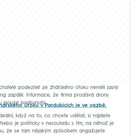
chatelé podezřelí ze žhářského útoku neměli jasný
ng zapálili. Informace, že firma prodává drony
oku pouze podsunuta.
hářského útoku v Pardubicích je ve vazbě.
deální, když na to, co chcete udělat, si najdete
ebo je politicky v nesouladu s tím, na něhož je
tomu, že se tam nějakým způsobem angažujete