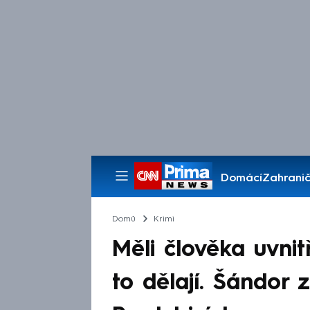
Domácí
Zahranič
Pořady
Domů
Krimi
Měli člověka uvnit
to dělají. Šándor 