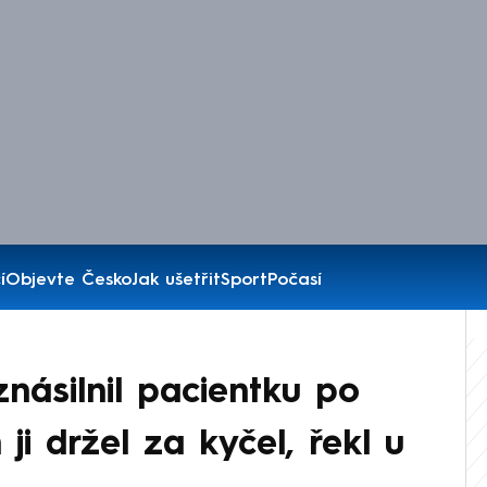
í
Objevte Česko
Jak ušetřit
Sport
Počasí
znásilnil pacientku po
 ji držel za kyčel, řekl u