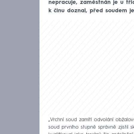
nepracuje, zaměstnán je u tříd
k činu doznal, před soudem je
„Vrchní soud zamítl odvolání obžal
soud prvního stupně správně zjistil s