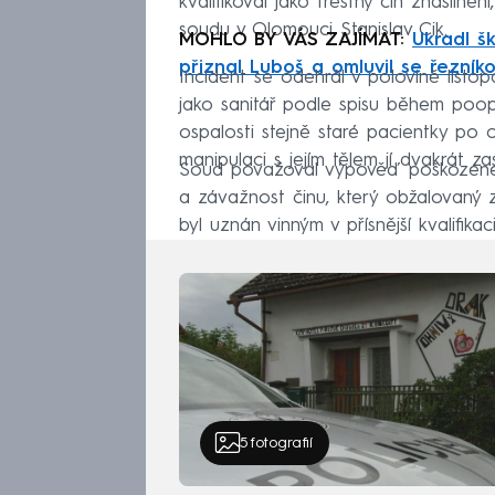
kvalifikoval jako trestný čin znásil
soudu v Olomouci Stanislav Cik.
MOHLO BY VÁS ZAJÍMAT:
Ukradl š
přiznal Luboš a omluvil se řezníko
Incident se odehrál v polovině listop
jako sanitář podle spisu během poop
ospalosti stejně staré pacientky po c
manipulaci s jejím tělem jí dvakrát za
Soud považoval výpověď poškozené 
a závažnost činu, který obžalovaný zp
byl uznán vinným v přísnější kvalifikac
5
fotografií