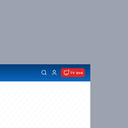
TV živě