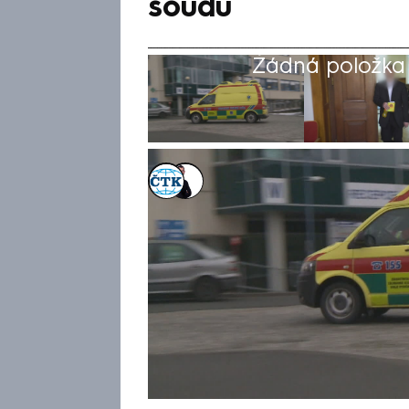
soudu
Žádná položka z
ČTK
,
Václav Černý
3. dub 2025, 14:45
Za znásilnění pacientky po na
čtyřicetiletý muž odpyká šest 
brněnský krajský soud, mu ve 
Podle rozhodnutí odvolacího 
tisíc korun jako náhradu duše
lety. Muž, který tehdy pracova
dvakrát vsunul prst do vaginy.