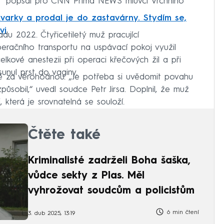
nění,“ popsal pro CNN Prima NEWS mluvčí Vrchního
kvarky a prodal je do zastavárny. Stydím se,
vi
adu 2022. Čtyřicetiletý muž pracující
eračního transportu na uspávací pokoj využil
elkové anestezii při operaci křečových žil a při
sunul prst do vaginy.
za věrohodnou. „Je potřeba si uvědomit povahu
ůsobil,“ uvedl soudce Petr Jirsa. Doplnil, že muž
i, která je srovnatelná se souloží.
Čtěte také
Kriminalisté zadrželi Boha šaška,
vůdce sekty z Plas. Měl
vyhrožovat soudcům a policistům
6 min čtení
3. dub 2025, 13:19