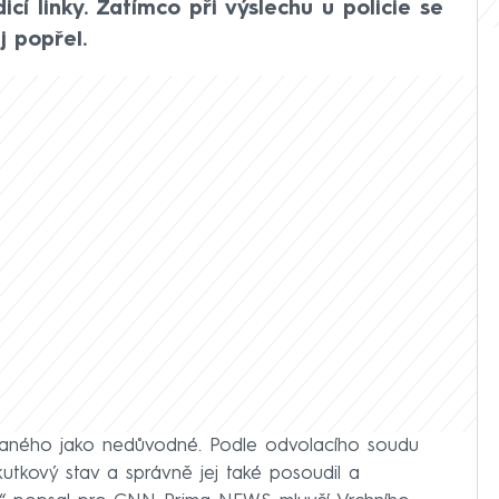
icí linky. Zatímco při výslechu u policie se
j popřel.
ovaného jako nedůvodné. Podle odvolacího soudu
kutkový stav a správně jej také posoudil a