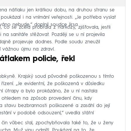
na nátlaku jen krátkou dobu, na druhou stranu se
 poukázal i na vnímání veřejnosti. „Je potřeba vyslat
ováno nebude,“ doplnil soudce Jirsa.
o se zcela probrala z narkózy, zjišťovala, jestli
 na sanitáře stěžovat. Později se u ní projevila
dajně projevuje dodnes. Podle soudu zneužil
í vážnou újmu na zdraví.
tlakem policie, řekl
obkyně. Krajský soud původně poškozenou s tímto
ízení. „Je evidentní, že poškozená v důsledku
í útrapy a bylo prokázáno, že u ní nastala
S ohledem na způsob provedení činu, kdy
a stavu bezbrannosti poškozené a zasáhl do její
trestání v podobě odsouzení,“ uvedla státní
čin vůbec stal, zpochybňovala také to, že u ženy
ucha. Muž vinu odmítl. Poukázal na to, že