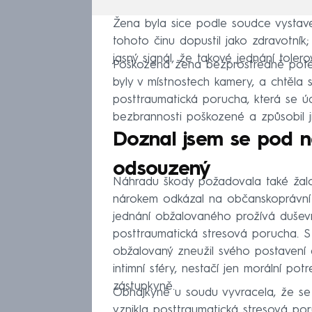
Žena byla sice podle soudce vystave
tohoto činu dopustil jako zdravotník;
jasný signál, že takové jednání toler
Poškozená žena bezprostředně poté, c
byly v místnostech kamery, a chtěla si
posttraumatická porucha, která se ú
bezbrannosti poškozené a způsobil j
Doznal jsem se pod ná
odsouzený
Náhradu škody požadovala také žal
nárokem odkázal na občanskoprávní ř
jednání obžalovaného prožívá duševn
posttraumatická stresová porucha. 
obžalovaný zneužil svého postavení 
intimní sféry, nestačí jen morální po
zástupkyně.
Obhájkyně u soudu vyvracela, že se 
vznikla posttraumatická stresová por