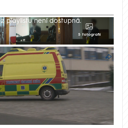
 playlistu není dostupná.
5 fotografií
rkóze v třebíčské nemocnici si
let ve vězení. Trest, který mu uložil
čtvrtek potvrdil Vrchní soud v Olomouci.
soudu musí navíc poškozené zaplatit 150
vní útrapy. Incident se stal před dvěma
l v nemocnici jako sanitář, jí podle spisu
 V nemocnici již otec dvou dětí