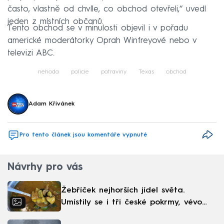
často, vlastně od chvíle, co obchod otevřeli,“ uvedl
jeden z místních občanů.
Tento obchod se v minulosti objevil i v pořadu
americké moderátorky Oprah Winfreyové nebo v
televizi ABC.
nehoda
policie
potraviny
Texas
obchod
Adam Křivánek
Pro tento článek jsou komentáře vypnuté
Návrhy pro vás
Žebříček nejhorších jídel světa.
Umístily se i tři české pokrmy, vévodí
skandinávská kuchyně