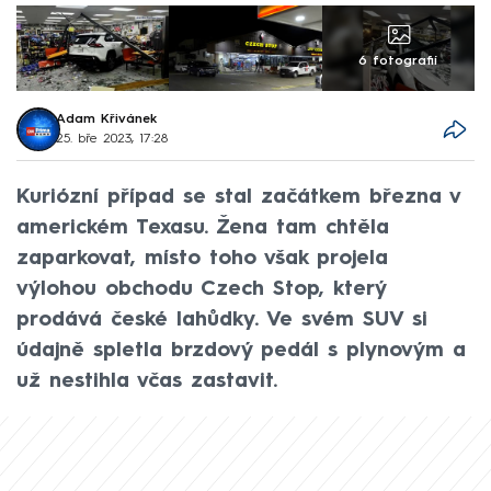
6 fotografií
Adam Křivánek
25. bře 2023, 17:28
Kuriózní případ se stal začátkem března v
americkém Texasu. Žena tam chtěla
zaparkovat, místo toho však projela
výlohou obchodu Czech Stop, který
prodává české lahůdky. Ve svém SUV si
údajně spletla brzdový pedál s plynovým a
už nestihla včas zastavit.