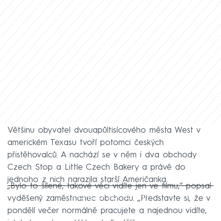
Většinu obyvatel dvouapůltisícového města West v
americkém Texasu tvoří potomci českých
přistěhovalců. A nachází se v něm i dva obchody
Czech Stop a Little Czech Bakery a právě do
jednoho z nich narazila starší Američanka.
„Bylo to šílené, takové věci vidíte jen ve filmu,“ popsal
Failed to fetch
vyděšený zaměstnanec obchodu. „Představte si, že v
pondělí večer normálně pracujete a najednou vidíte,