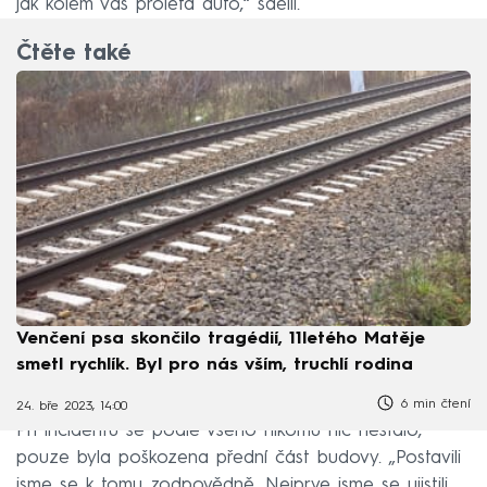
jak kolem vás prolétá auto,“ sdělil.
Čtěte také
Venčení psa skončilo tragédií, 11letého Matěje
smetl rychlík. Byl pro nás vším, truchlí rodina
6 min čtení
24. bře 2023, 14:00
Při incidentu se podle všeho nikomu nic nestalo,
pouze byla poškozena přední část budovy. „Postavili
jsme se k tomu zodpovědně. Nejprve jsme se ujistili,