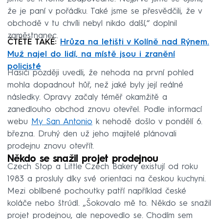
že je paní v pořádku. Také jsme se přesvědčili, že v
obchodě v tu chvíli nebyl nikdo další,“ doplnil
zaměstnanec.
ČTĚTE TAKÉ:
Hrůza na letišti v Kolíně nad Rýnem.
Muž najel do lidí, na místě jsou i zranění
policisté
Hasiči později uvedli, že nehoda na první pohled
mohla dopadnout hůř, než jaké byly její reálné
následky. Opravy začaly téměř okamžitě a
zanedlouho obchod znovu otevřel. Podle informací
webu
My San Antonio
k nehodě došlo v pondělí 6.
března. Druhý den už jeho majitelé plánovali
prodejnu znovu otevřít.
Někdo se snažil projet prodejnou
Czech Stop a Little Czech Bakery existují od roku
1983 a prosluly díky své orientaci na českou kuchyni.
Mezi oblíbené pochoutky patří například české
koláče nebo štrúdl. „Šokovalo mě to. Někdo se snažil
projet prodejnou, ale nepovedlo se. Chodím sem