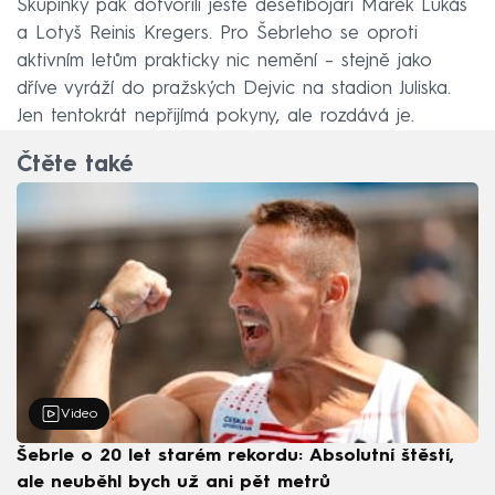
Skupinky pak dotvořili ještě desetibojaři Marek Lukáš
a Lotyš Reinis Kregers. Pro Šebrleho se oproti
aktivním letům prakticky nic nemění – stejně jako
dříve vyráží do pražských Dejvic na stadion Juliska.
Jen tentokrát nepřijímá pokyny, ale rozdává je.
Čtěte také
Video
Šebrle o 20 let starém rekordu: Absolutní štěstí,
ale neuběhl bych už ani pět metrů