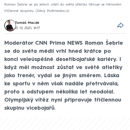
Roman Šebrle se po letech vrátil do světa atletiky. Věnuje se trénování
tříčlenné skupinky.
Zdroj: Profimedia.cz
Tomáš Macák
13. říj 2021, 16:17
Moderátor CNN Prima NEWS Roman Šebrle
se do světa médií vrhl hned krátce po
konci veleúspěšné desetibojařské kariéry. I
když měl možnost zůstat ve světě atletiky
jako trenér, vydal se jiným směrem. Láska
ke sportu v něm však nadále přetrvávala,
proto s odstupem několika let neodolal.
Olympijský vítěz nyní připravuje tříčlennou
skupinu vícebojařů.