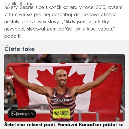
oddílu Aritma.
46letý Šebrle sice ukončil kariéru v roce 2013, ovšem
v tu chvíli se pro něj desetiboj ani celkově atletika
nestaly zakázanými slovy. „Nikdy jsem z atletiky
nevypadl, sledoval jsem pořád, jak si kluci vedou,“
podotkl.
Čtěte také
5
fotografií
Šebrleho rekord padl. Famózní Kanaďan přidal ke