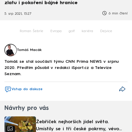
zlatu i pokoření bájné hranice
6 min čtení
5. srp 2021, 15:27
Roman Šebrle
Evropa
golf
kariéra
Dejvice
Tomáš Macák
Tomáš se stal součástí týmu CNN Prima NEWS v srpnu
2020. Předtím působil v redakci iSport.cz a Televize
Seznam.
Vstup do diskuze
Návrhy pro vás
Žebříček nejhorších jídel světa.
Umístily se i tři české pokrmy, vévodí