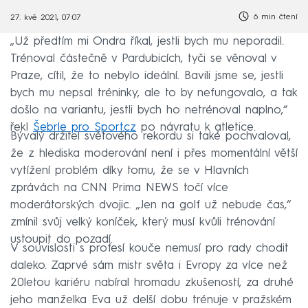
6 min čtení
27. kvě 2021, 07:07
„Už předtím mi Ondra říkal, jestli bych mu neporadil.
Trénoval částečně v Pardubicích, tyči se věnoval v
Praze, cítil, že to nebylo ideální. Bavili jsme se, jestli
bych mu nepsal tréninky, ale to by nefungovalo, a tak
došlo na variantu, jestli bych ho netrénoval naplno,“
řekl
Šebrle pro Sport.cz
po návratu k atletice.
Bývalý držitel světového rekordu si také pochvaloval,
že z hlediska moderování není i přes momentální větší
vytížení problém díky tomu, že se v Hlavních
zprávách na CNN Prima NEWS točí více
moderátorských dvojic. „Jen na golf už nebude čas,“
zmínil svůj velký koníček, který musí kvůli trénování
ustoupit do pozadí.
V souvislosti s profesí kouče nemusí pro rady chodit
daleko. Zaprvé sám mistr světa i Evropy za více než
20letou kariéru nabíral hromadu zkušeností, za druhé
jeho manželka Eva už delší dobu trénuje v pražském