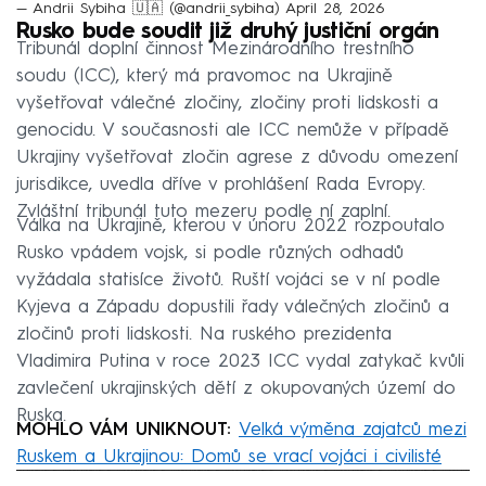
— Andrii Sybiha 🇺🇦 (@andrii_sybiha)
April 28, 2026
Rusko bude soudit již druhý justiční orgán
Tribunál doplní činnost Mezinárodního trestního
soudu (ICC), který má pravomoc na Ukrajině
vyšetřovat válečné zločiny, zločiny proti lidskosti a
genocidu. V současnosti ale ICC nemůže v případě
Ukrajiny vyšetřovat zločin agrese z důvodu omezení
jurisdikce, uvedla dříve v prohlášení Rada Evropy.
Zvláštní tribunál tuto mezeru podle ní zaplní.
Válka na Ukrajině, kterou v únoru 2022 rozpoutalo
Rusko vpádem vojsk, si podle různých odhadů
vyžádala statisíce životů. Ruští vojáci se v ní podle
Kyjeva a Západu dopustili řady válečných zločinů a
zločinů proti lidskosti. Na ruského prezidenta
Vladimira Putina v roce 2023 ICC vydal zatykač kvůli
zavlečení ukrajinských dětí z okupovaných území do
Ruska.
MOHLO VÁM UNIKNOUT:
Velká výměna zajatců mezi
Ruskem a Ukrajinou: Domů se vrací vojáci i civilisté