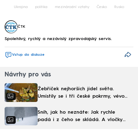
Failed to fetch
Ukrajina
politika
mezinárodní vztahy
Česko
Rusko
ČTK
Spolehlivý, rychlý a nezávislý zpravodajský servis.
Vstup do diskuze
Návrhy pro vás
Žebříček nejhorších jídel světa.
Umístily se i tři české pokrmy, vévodí
skandinávská kuchyně
Sníh, jak ho neznáte: Jak rychle
padá i z čeho se skládá. A vločky
nejsou bílé