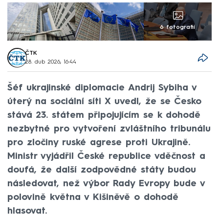
6 fotografií
ČTK
28. dub 2026, 16:44
Šéf ukrajinské diplomacie Andrij Sybiha v
úterý na sociální síti X uvedl, že se Česko
stává 23. státem připojujícím se k dohodě
nezbytné pro vytvoření zvláštního tribunálu
pro zločiny ruské agrese proti Ukrajině.
Ministr vyjádřil České republice vděčnost a
doufá, že další zodpovědné státy budou
následovat, než výbor Rady Evropy bude v
polovině května v Kišiněvě o dohodě
hlasovat.