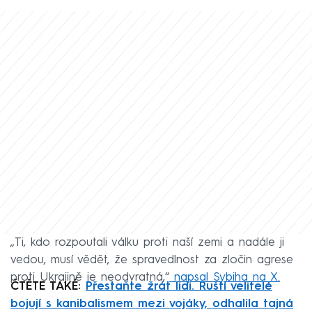
„Ti, kdo rozpoutali válku proti naší zemi a nadále ji
vedou, musí vědět, že spravedlnost za zločin agrese
proti Ukrajině je neodvratná,“
napsal Sybiha na X.
ČTĚTE TAKÉ:
Přestaňte žrát lidi. Ruští velitelé
bojují s kanibalismem mezi vojáky, odhalila tajná