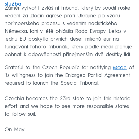
služba
Záměr vytvořit zvláštní tribunál, který by soudil ruské
vedení za zločin agrese proti Ukrajině po vzoru
norimberského procesu s vedením nacistického
Německa, loni v létě ohlásila Rada Evropy. Letos v
lednu EU poskytla prvních deset milionů eur na
fungování tohoto tribunálu, který podle médií plánuje
pohnat k odpovědnosti přinejmenším dvě desítky lidí.
Grateful to the Czech Republic for notifying
@coe
of
its willingness to join the Enlarged Partial Agreement
required to launch the Special Tribunal.
Czechia becomes the 23rd state to join this historic
effort and we hope to see more responsible states
to follow suit.
On May…