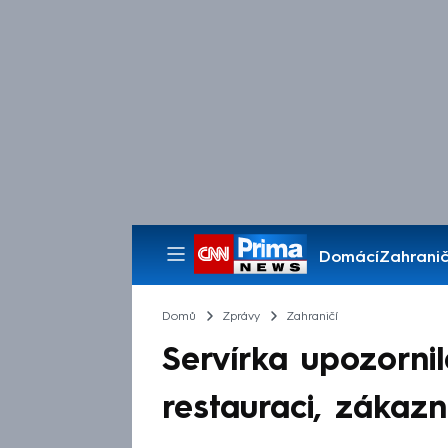
Domácí
Zahranič
Pořady
Domů
Zprávy
Zahraničí
Servírka upozorni
restauraci, zákazn