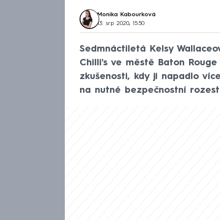
Monika Kabourková
13. srp 2020, 15:50
Sedmnáctiletá Kelsy Wallaceov
Chilli's ve městě Baton Rouge
zkušenosti, kdy ji napadlo víc
na nutné bezpečnostní rozestu