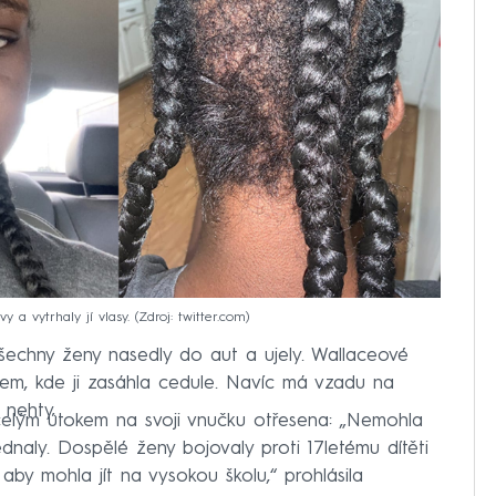
y a vytrhaly jí vlasy.
Zdroj: twitter.com
 všechny ženy nasedly do aut a ujely. Wallaceové
kem, kde ji zasáhla cedule. Navíc má vzadu na
 nehty.
celým útokem na svoji vnučku otřesena: „Nemohla
ednaly. Dospělé ženy bojovaly proti 17letému dítěti
 aby mohla jít na vysokou školu,“ prohlásila