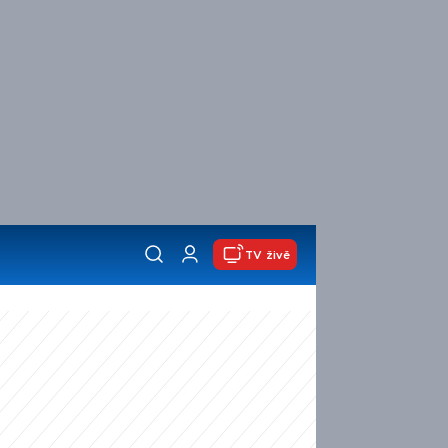
TV živě