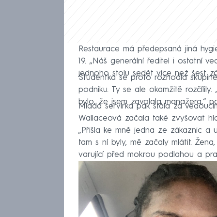
Restaurace má předepsaná jiná hygi
19. „Náš generální ředitel i ostatní v
jednoho stolu sedět více než šest zá
Studentka se proto rozhodla skupině 
podniku. Ty se ale okamžitě rozčílily.
bylo, že jsem zavolala manažera,“ p
Mladá servírka pak stála za vedoucím
Wallaceová začala také zvyšovat hla
„Přišla ke mně jedna ze zákaznic a u
tam s ní byly, mě začaly mlátit. Žena
varující před mokrou podlahou a praš