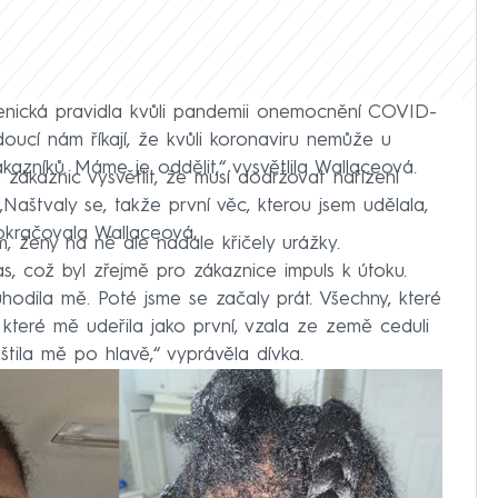
enická pravidla kvůli pandemii onemocnění COVID-
edoucí nám říkají, že kvůli koronaviru nemůže u
kazníků. Máme je oddělit,“ vysvětlila Wallaceová.
zákaznic vysvětlit, že musí dodržovat nařízení
 „Naštvaly se, takže první věc, kterou jsem udělala,
okračovala Wallaceová.
, ženy na ně ale nadále křičely urážky.
s, což byl zřejmě pro zákaznice impuls k útoku.
hodila mě. Poté jsme se začaly prát. Všechny, které
, které mě udeřila jako první, vzala ze země ceduli
tila mě po hlavě,“ vyprávěla dívka.