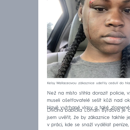
Kelsy Wallaceovou zákaznice udeřily cedulí do hlav
Než na místo stihla dorazit policie,
museli ošetřovatelé sešít kůži nad o
hlavě vytrhané vlasy a také zlomené
Dívčina babička Lorrain Byrdová je 
jsem uvěřit, že by zákaznice takhle j
v práci, kde se snaží vydělat peníze,