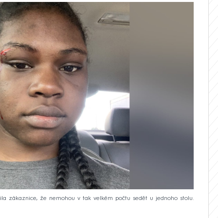
ila zákaznice, že nemohou v tak velkém počtu sedět u jednoho stolu.