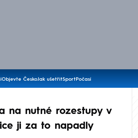
í
Objevte Česko
Jak ušetřit
Sport
Počasí
la na nutné rozestupy v
ice ji za to napadly