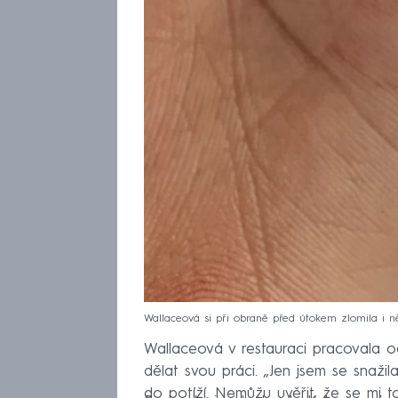
Wallaceová si při obraně před útokem zlomila i ně
Wallaceová v restauraci pracovala o
dělat svou práci. „Jen jsem se snažil
do potíží. Nemůžu uvěřit, že se mi to