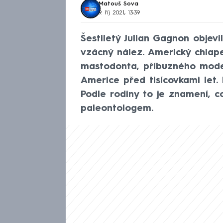
Matouš Sova
9. říj 2021, 13:39
Šestiletý Julian Gagnon obje
vzácný nález. Americký chlap
mastodonta, příbuzného modern
Americe před tisícovkami let.
Podle rodiny to je znamení, c
paleontologem.