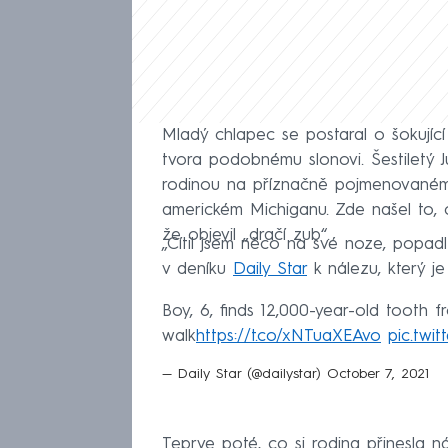
Mladý chlapec se postaral o šokujíc
tvora podobnému slonovi. Šestiletý 
rodinou na příznačně pojmenovaném
americkém Michiganu. Zde našel to, c
že objevil „dračí zub“.
„Cítil jsem něco na své noze, popad
v deníku
Daily Star
k nálezu, který je 
Boy, 6, finds 12,000-year-old tooth f
walk
https://t.co/xNTuaXEAvo
pic.twi
— Daily Star (@dailystar)
October 7, 2021
Teprve poté, co si rodina přinesla ná