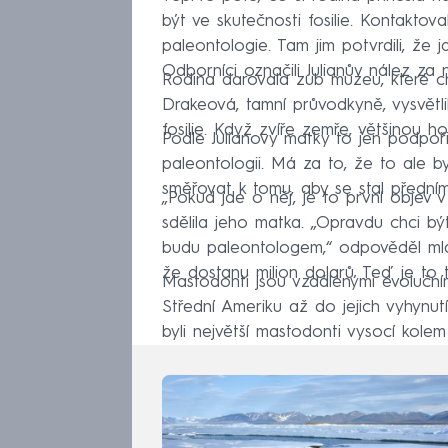
být ve skutečnosti fosilie. Kontakto
paleontologie. Tam jim potvrdili, že
Odborníci označili Julianův nález za 
Rodina darovala zub muzeu, které ch
Drakeová, tamní průvodkyně, vysvětlil
fosilie. Když zvíře zemře, většinou 
Podle Julianovy matky to jen podpoř
paleontologii. Má za to, že to ale 
směřovat k tomu, aby se stal přední
„Pokud jde o něj, je to první objev v
sdělila jeho matka. „Opravdu chci bý
budu paleontologem,“ odpověděl mladý
že dostanu milion dolarů. Teď je to t
Mastodonti jsou vzdálenými evoluční
Střední Ameriku až do jejich vyhynut
byli největší mastodonti vysocí kolem