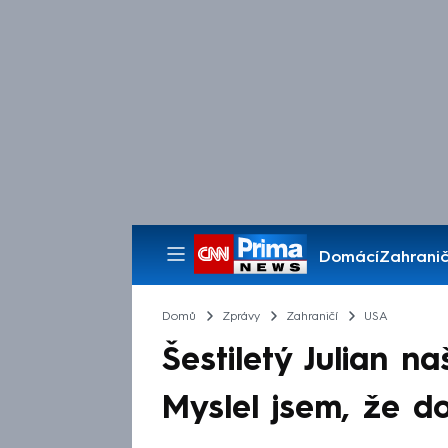
Domácí
Zahranič
Pořady
Domů
Zprávy
Zahraničí
USA
Šestiletý Julian n
Myslel jsem, že do