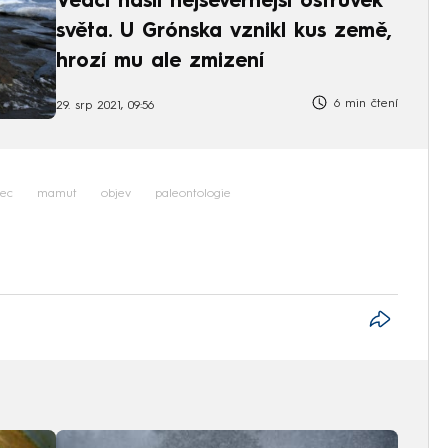
Vědci našli nejsevernější ostrůvek
světa. U Grónska vznikl kus země,
hrozí mu ale zmizení
6 min čtení
29. srp 2021, 09:56
pec
mamut
objev
paleontologie