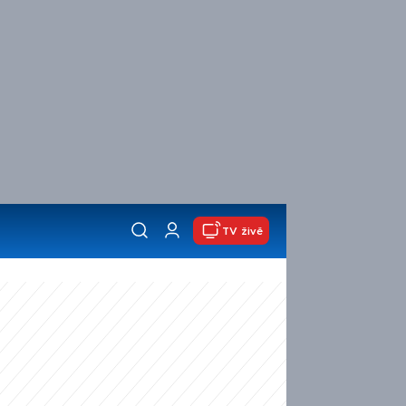
TV živě