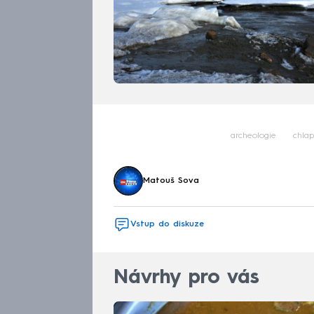
archeologie
chla
Matouš Sova
Vstup do diskuze
Návrhy pro vás