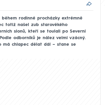
vil během rodinné procházky extrémně
ec totiž našel zub starověkého
ích slonů, kteří se toulali po Severní
 Podle odborníků je nález velmi vzácný.
o má chlapec dělat dál – stane se