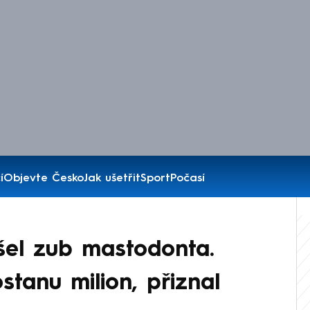
í
Objevte Česko
Jak ušetřit
Sport
Počasí
ašel zub mastodonta.
stanu milion, přiznal