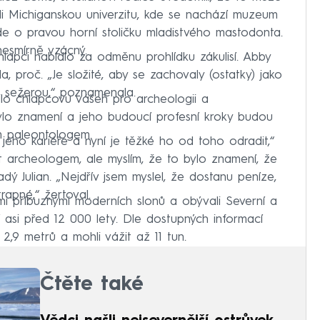
vali Michiganskou univerzitu, kde se nachází muzeum
 jde o pravou horní stoličku mladistvého mastodonta.
nesmírně vzácný.
lapci nabídlo za odměnu prohlídku zákulisí. Abby
a, proč. „Je složité, aby se zachovaly (ostatky) jako
ho sežerou,“ poznamenala.
ilo chlapcovu vášeň pro archeologii a
bylo znamení a jeho budoucí profesní kroky budou
m paleontologem.
 jeho kariéře a nyní je těžké ho od toho odradit,“
t archeologem, ale myslím, že to bylo znamení, že
 Julian. „Nejdřív jsem myslel, že dostanu peníze,
rapné,“ žertoval.
mi příbuznými moderních slonů a obývali Severní a
í asi před 12 000 lety. Dle dostupných informací
 2,9 metrů a mohli vážit až 11 tun.
Čtěte také