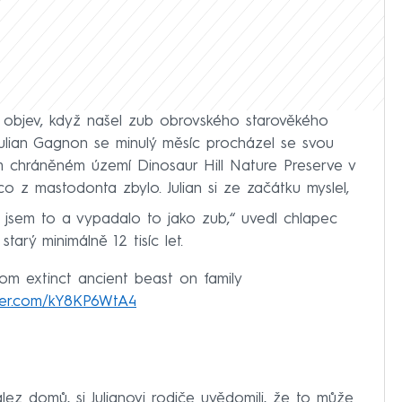
í objev, když našel zub obrovského starověkého
Julian Gagnon se minulý měsíc procházel se svou
 chráněném území Dinosaur Hill Nature Preserve v
o z mastodonta zbylo. Julian si ze začátku myslel,
l jsem to a vypadalo to jako zub,“ uvedl chlapec
starý minimálně 12 tisíc let.
rom extinct ancient beast on family
tter.com/kY8KP6WtA4
lez domů, si Julianovi rodiče uvědomili, že to může