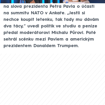
pořadu 360° na CNN Prima NEWS reagoval
na slova prezidenta Petra Pavla o účasti
na summitu NATO v Ankaře. „Jestli si
nechce koupit letenku, tak tady mu dávám
dva tácy,“ uvedl politik ve studiu a peníze
předal moderátorovi Michalu Půrovi. Poté
sehrál scénku mezi Pavlem a americkým
prezidentem Donaldem Trumpem.