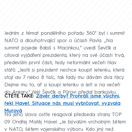
Jedním z témat pondělního pořadu 360° byl i summit
NATO a dlouhotrvající spor o účasti Pavla. „Na
summit pojede Babiš s Macinkou,“ uvedl Ševčík a
citoval vyjádření prezidenta, který na své účasti trvá,
především první části, tedy neformální večeři hlav
států. „Jestli si prezident nechce koupit letenku, která
stojí asi 7 nebo 8 tisíc, tak tady mu dávám dva tácy.
Dejme mu to, ať si koupí letenku a letí si na večeři
do Ankary,“ řekl Ševčík a Půrovi předal bankovku.
ČTĚTE TAKÉ:
Závěr derby? Prohráli jsme všichni,
řekl Havel. Situace nás musí vybičovat, vyzvala
Murová
Na jeho slova ostře reagoval předseda strany TOP
09 Ondřej Matěj Havel. „Je bývalým vrcholným šéfem
v NATO, šéfem vojenského výboru. Kdo jiný než