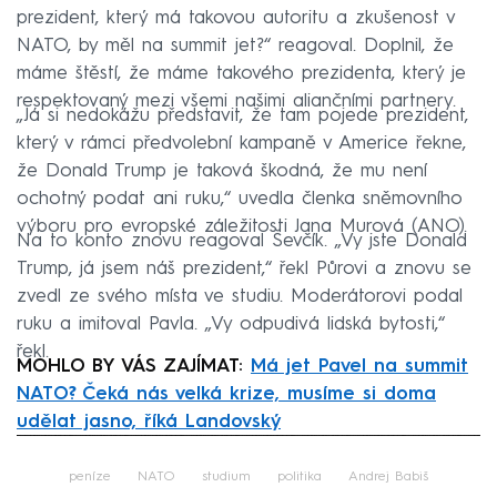
prezident, který má takovou autoritu a zkušenost v
NATO, by měl na summit jet?“ reagoval. Doplnil, že
máme štěstí, že máme takového prezidenta, který je
respektovaný mezi všemi našimi aliančními partnery.
„Já si nedokážu představit, že tam pojede prezident,
který v rámci předvolební kampaně v Americe řekne,
že Donald Trump je taková škodná, že mu není
ochotný podat ani ruku,“ uvedla členka sněmovního
výboru pro evropské záležitosti Jana Murová (ANO).
Na to konto znovu reagoval Ševčík. „Vy jste Donald
Trump, já jsem náš prezident,“ řekl Půrovi a znovu se
zvedl ze svého místa ve studiu. Moderátorovi podal
ruku a imitoval Pavla. „Vy odpudivá lidská bytosti,“
řekl.
MOHLO BY VÁS ZAJÍMAT:
Má jet Pavel na summit
NATO? Čeká nás velká krize, musíme si doma
udělat jasno, říká Landovský
Failed to fetch
peníze
NATO
studium
politika
Andrej Babiš