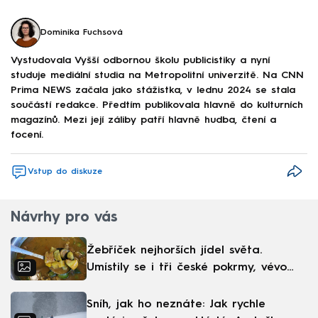
Dominika Fuchsová
Vystudovala Vyšší odbornou školu publicistiky a nyní
studuje mediální studia na Metropolitní univerzitě. Na CNN
Prima NEWS začala jako stážistka, v lednu 2024 se stala
součástí redakce. Předtím publikovala hlavně do kulturních
magazínů. Mezi její záliby patří hlavně hudba, čtení a
focení.
Vstup do diskuze
Návrhy pro vás
Žebříček nejhorších jídel světa.
Umístily se i tři české pokrmy, vévodí
skandinávská kuchyně
Sníh, jak ho neznáte: Jak rychle