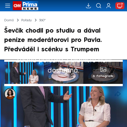
Domů
Pořady
360°
Ševčík chodil po studiu a dával
peníze moderátorovi pro Pavla.
Předváděl i scénku s Trumpem
Žádná položka z playlistu není
dostupná.
6 fotografií
Dominika Fuchsová
12. kvě 2026, 00:00
Místopředseda sněmovního rozpočtového
výboru Miroslav Ševčík (nestr. za SPD) v