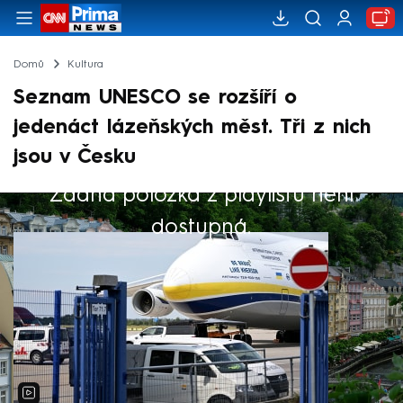
Domů
Kultura
Seznam UNESCO se rozšíří o
jedenáct lázeňských měst. Tři z nich
jsou v Česku
Žádná položka z playlistu není
Výběr redakce
dostupná.