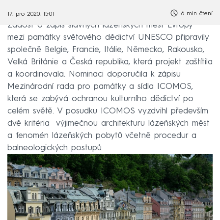
6 min čtení
17. pro 2020, 15:01
Žádost o zápis slavných lázeňských měst Evropy
mezi památky světového dědictví UNESCO připravily
společně Belgie, Francie, Itálie, Německo, Rakousko,
Velká Británie a Česká republika, která projekt zaštítila
a koordinovala. Nominaci doporučila k zápisu
Mezinárodní rada pro památky a sídla ICOMOS,
která se zabývá ochranou kulturního dědictví po
celém světě. V posudku ICOMOS vyzdvihl především
dvě kritéria výjimečnou architekturu lázeňských měst
a fenomén lázeňských pobytů včetně procedur a
balneologických postupů.