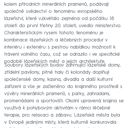
kolem přírodních minerálních pramenů, podávají
společně svědectví o fenoménu evropského
lázeňství, které vzkvétalo zejména od počátku 18.
století do první třetiny 20. století, uvedlo ministerstvo.
Charakteristickým rysem tohoto fenoménu je
kombinace lázeňských a léčebných procedur v
interiéru i exteriéru s pestrou nabídkou možností k
trávení volného času, což se odrazilo i ve specifické
podobě lázeňských měst a jejich architektuře.
Soubory lázeňských budov zahrnující lázeňské domy,
zřídelní pavilony, pitné haly či kolonády doplňují
společenské domy, kasina, divadla a další kulturní
zařízení a vše je začleněno do krajinného prostředí s
vývěry minerálních pramenů, s parky, zahradami,
promenádami a sportovišti. Okolní upravená krajina se
využívá k pohybovým aktivitám v rámci léčebné
terapie, pro relaxaci a zábavu. Lázeňská města byla
v Evropě jedinými místy, která kulturně konkurovala