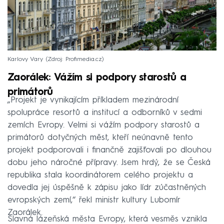
Karlovy Vary
Zdroj: Profimedia.cz
Zaorálek: Vážím si podpory starostů a
primátorů
„Projekt je vynikajícím příkladem mezinárodní
spolupráce resortů a institucí a odborníků v sedmi
zemích Evropy. Velmi si vážím podpory starostů a
primátorů dotyčných měst, kteří neúnavně tento
projekt podporovali i finančně zajišťovali po dlouhou
dobu jeho náročné přípravy. Jsem hrdý, že se Česká
republika stala koordinátorem celého projektu a
dovedla jej úspěšně k zápisu jako lídr zúčastněných
evropských zemí,“ řekl ministr kultury Lubomír
Zaorálek.
Slavná lázeňská města Evropy, která vesměs vznikla