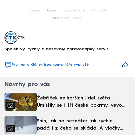
Evropa
lázně
Karlovy Vary
UNESCO
Mariánské Lázně
ČTK
Spolehlivý, rychlý a nezávislý zpravodajský servis.
Pro tento článek jsou komentáře vypnuté
Návrhy pro vás
Žebříček nejhorších jídel světa.
Umístily se i tři české pokrmy, vévodí
skandinávská kuchyně
Sníh, jak ho neznáte: Jak rychle
padá i z čeho se skládá. A vločky