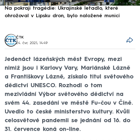
Na pokraji tragédie: Ukrajinské letadlo, které
P
ohrožoval v Lipsku dron, bylo naložené municí
e
ČTK
24. čvc 2021, 14:49
Jedenáct lázeňských měst Evropy, mezi
nimiž jsou i Karlovy Vary, Mariánské Lázně
a Františkovy Lázně, získalo titul světového
dědictví UNESCO. Rozhodl o tom
mezivládní Výbor světového dědictví na
svém 44. zasedání ve městě Fu-čou v Číně.
Uvedlo to české ministerstvo kultury. Kvůli
celosvětové pandemii se jednání od 16. do
31. července koná on-line.