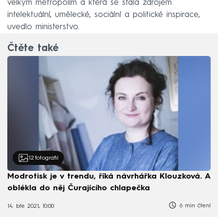
velkým metropolím a která se stala zdrojem
intelektuální, umělecké, sociální a politické inspirace,
uvedlo ministerstvo.
Čtěte také
12
fotografií
Modrotisk je v trendu, říká návrhářka Klouzková. A
oblékla do něj Čurajícího chlapečka
6 min čtení
14. bře 2021, 10:00