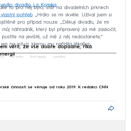
uvedlo divadlo La Komika
.
jaké to pro něj bylo, stát na divadelních prknech
vlastní pohřeb
. „Hrálo se mi skvěle. Užíval jsem si
pojištěné pro případ nouze. „Děkuji divadlu, že mi
l můj náhradník, který byl připravený za mě zaskočit,
pustíte na jeviště, už mě z něj nedostanete,“
jen na infuzi, kterou mu nařídila lékařka.
em věřit, že vše dobře dopadne, říká
energii
iled to fetch
ina
divadlo
Bratislava
umírání
rské činnosti se věnuje od roku 2019. K redakci CNN