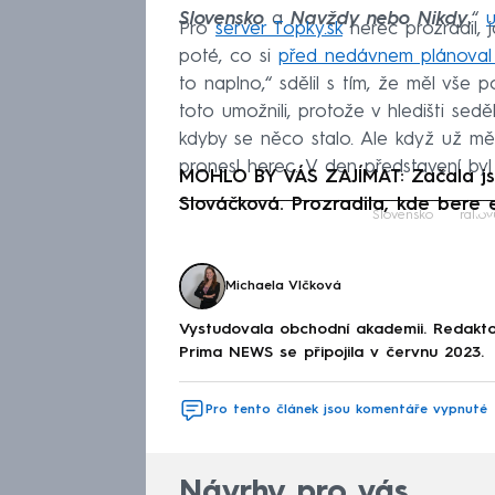
Slovensko
a
Navždy nebo Nikdy
,“
Pro
server Topky.sk
herec prozradil, 
poté, co si
před nedávnem plánoval 
to naplno,“ sdělil s tím, že měl vše 
toto umožnili, protože v hledišti sedě
kdyby se něco stalo. Ale když už mě 
pronesl herec. V den představení byl 
MOHLO BY VÁS ZAJÍMAT: Začala js
Slováčková. Prozradila, kde bere 
Fa
Slovensko
rakov
Michaela Vlčková
Vystudovala obchodní akademii. Redakto
Prima NEWS se připojila v červnu 2023.
Pro tento článek jsou komentáře vypnuté
Návrhy pro vás