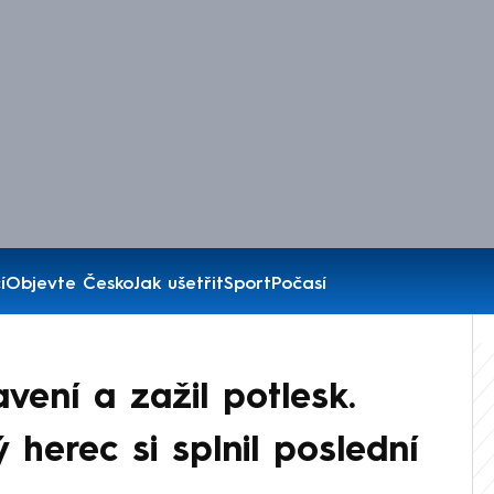
í
Objevte Česko
Jak ušetřit
Sport
Počasí
avení a zažil potlesk.
ý herec si splnil poslední