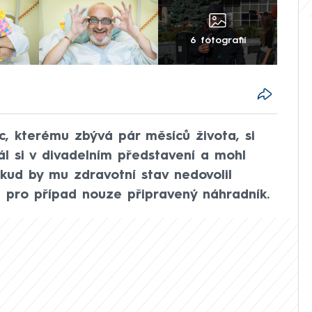
6 fotografií
, kterému zbývá pár měsíců života, si
rál si v divadelním představení a mohl
okud by mu zdravotní stav nedovolil
yl pro případ nouze připravený náhradník.