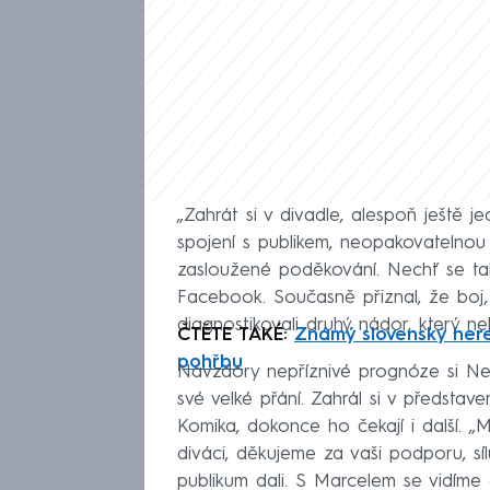
„Zahrát si v divadle, alespoň ještě j
spojení s publikem, neopakovatelnou 
zasloužené poděkování. Nechť se ta
Facebook. Současně přiznal, že boj, 
diagnostikovali druhý nádor, který 
ČTĚTE TAKÉ:
Známý slovenský here
pohřbu
Navzdory nepříznivé prognóze si Nem
své velké přání. Zahrál si v představe
Komika, dokonce ho čekají i další. „
diváci, děkujeme za vaši podporu, síl
publikum dali. S Marcelem se vidíme