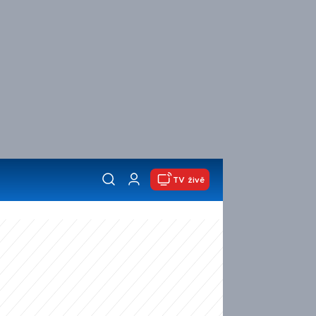
TV živě