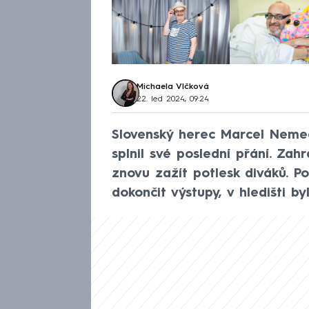
Michaela Vlčková
22. led 2024, 09:24
Slovenský herec Marcel Nemec
splnil své poslední přání. Zah
znovu zažít potlesk diváků. P
dokončit výstupy, v hledišti b