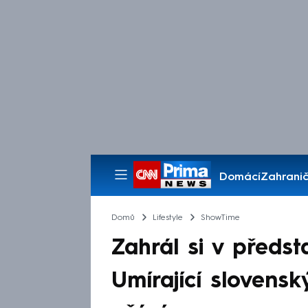
Domácí
Zahranič
Pořady
Domů
Lifestyle
ShowTime
Zahrál si v předst
Umírající slovensk