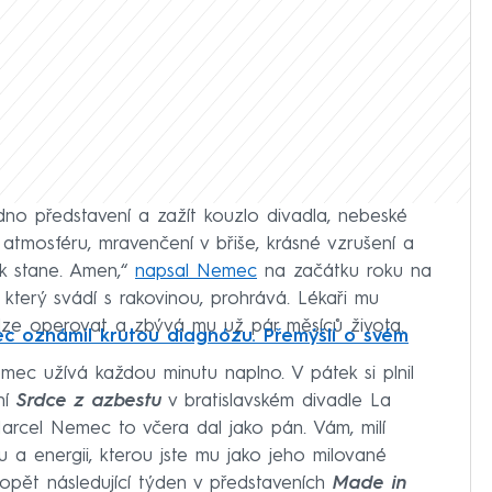
edno představení a zažít kouzlo divadla, nebeské
atmosféru, mravenčení v břiše, krásné vzrušení a
k stane. Amen,“
napsal Nemec
na začátku roku na
který svádí s rakovinou, prohrává. Lékaři mu
nelze operovat a zbývá mu už pár měsíců života.
c oznámil krutou diagnózu. Přemýšlí o svém
ec užívá každou minutu naplno. V pátek si plnil
ní
Srdce z azbestu
v bratislavském divadle La
Marcel Nemec to včera dal jako pán. Vám, milí
u a energii, kterou jste mu jako jeho milované
 opět následující týden v představeních
Made in