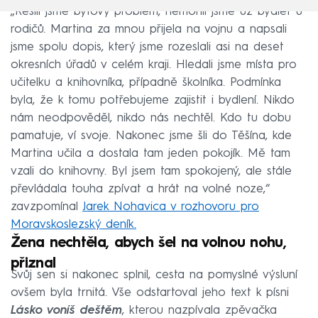
„Řešili jsme bytový problém, nemohli jsme už bydlet u
rodičů. Martina za mnou přijela na vojnu a napsali
jsme spolu dopis, který jsme rozeslali asi na deset
okresních úřadů v celém kraji. Hledali jsme místa pro
učitelku a knihovníka, případně školníka. Podmínka
byla, že k tomu potřebujeme zajistit i bydlení. Nikdo
nám neodpověděl, nikdo nás nechtěl. Kdo tu dobu
pamatuje, ví svoje. Nakonec jsme šli do Těšína, kde
Martina učila a dostala tam jeden pokojík. Mě tam
vzali do knihovny. Byl jsem tam spokojený, ale stále
převládala touha zpívat a hrát na volné noze,“
zavzpomínal
Jarek Nohavica v rozhovoru pro
Moravskoslezský deník.
Žena nechtěla, abych šel na volnou nohu,
přiznal
Svůj sen si nakonec splnil, cesta na pomyslné výsluní
ovšem byla trnitá. Vše odstartoval jeho text k písni
Lásko voníš deštěm
, kterou nazpívala zpěvačka