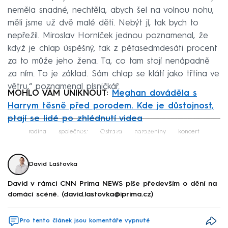
neměla snadné, nechtěla, abych šel na volnou nohu,
měli jsme už dvě malé děti. Nebýt jí, tak bych to
nepřežil. Miroslav Horníček jednou poznamenal, že
když je chlap úspěšný, tak z pětasedmdesáti procent
za to může jeho žena. Ta, co tam stojí nenápadně
za ním. To je základ. Sám chlap se klátí jako třtina ve
větru,“ poznamenal písničkář.
MOHLO VÁM UNIKNOUT:
Meghan dováděla s
Harrym těsně před porodem. Kde je důstojnost,
ptají se lidé po zhlédnutí videa
Failed to fetch
rodina
společnost
Ostrava
narozeniny
koncert
David Laštovka
David v rámci CNN Prima NEWS píše především o dění na
domácí scéně. (david.lastovka@iprima.cz)
Pro tento článek jsou komentáře vypnuté