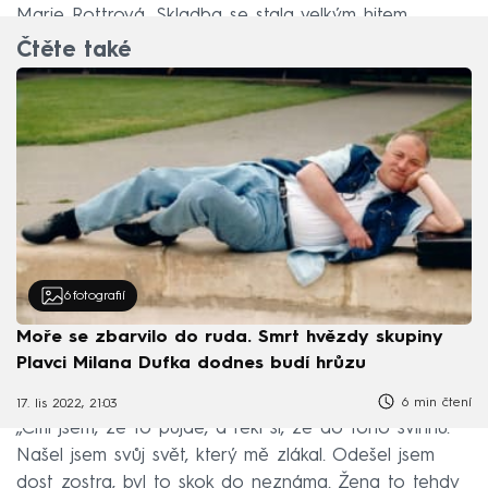
Marie Rottrová. Skladba se stala velkým hitem.
Čtěte také
6
fotografií
Moře se zbarvilo do ruda. Smrt hvězdy skupiny
Plavci Milana Dufka dodnes budí hrůzu
6 min čtení
17. lis 2022, 21:03
„Cítil jsem, že to půjde, a řekl si, že do toho švihnu.
Našel jsem svůj svět, který mě zlákal. Odešel jsem
dost zostra, byl to skok do neznáma. Žena to tehdy