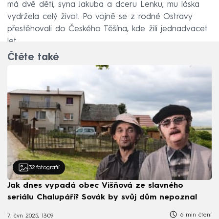
má dvě děti, syna Jakuba a dceru Lenku, mu láska
vydržela celý život. Po vojně se z rodné Ostravy
přestěhovali do Českého Těšína, kde žili jednadvacet
let.
Čtěte také
32
fotografií
Jak dnes vypadá obec Višňová ze slavného
seriálu Chalupáři? Sovák by svůj dům nepoznal
6 min čtení
7. čvn 2025, 13:09