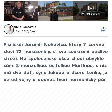
19 fotografií
David Laštovka
7. čvn 2025, 16:46
Písničkář Jaromír Nohavica, který 7. června
slaví 72. narozeniny, si své soukromí pečlivě
střeží. Na společenské akce chodí obvykle
sám. S manželkou, učitelkou Martinou, s níž
má dvě děti, syna Jakuba a dceru Lenku, je
už od vojny a dodnes tvoří harmonický pár.