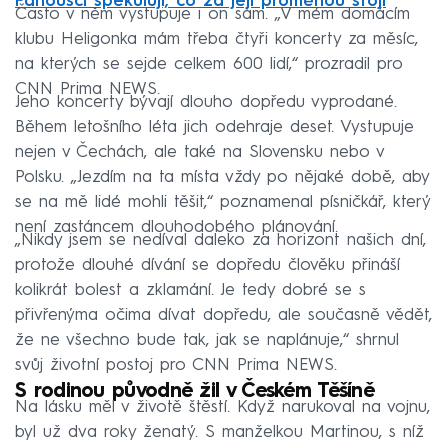
Fanoušci spekulují, co za její proměnou stojí
Často v něm vystupuje i on sám. „V mém domácím
klubu Heligonka mám třeba čtyři koncerty za měsíc,
na kterých se sejde celkem 600 lidí,“ prozradil pro
CNN Prima NEWS.
Jeho koncerty bývají dlouho dopředu vyprodané.
Během letošního léta jich odehraje deset. Vystupuje
nejen v Čechách, ale také na Slovensku nebo v
Polsku. „Jezdím na ta místa vždy po nějaké době, aby
se na mě lidé mohli těšit,“ poznamenal písničkář, který
není zastáncem dlouhodobého plánování.
„Nikdy jsem se nedíval daleko za horizont našich dní,
protože dlouhé dívání se dopředu člověku přináší
kolikrát bolest a zklamání. Je tedy dobré se s
přivřenýma očima dívat dopředu, ale současně vědět,
že ne všechno bude tak, jak se naplánuje,“ shrnul
svůj životní postoj pro CNN Prima NEWS.
S rodinou původně žil v Českém Těšíně
Na lásku měl v životě štěstí. Když narukoval na vojnu,
byl už dva roky ženatý. S manželkou Martinou, s níž