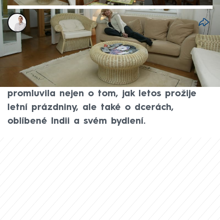
David Laštovka
8. čvn 2026, 05:50
Herečka Jana Paulová je i ve svých
jednasedmdesáti letech stále velmi
pracovně aktivní. Pro web CNN Prima NEWS
promluvila nejen o tom, jak letos prožije
letní prázdniny, ale také o dcerách,
oblíbené Indii a svém bydlení.