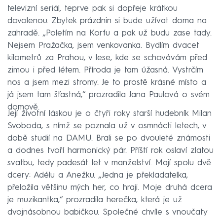
televizní seriál, teprve pak si dopřeje krátkou
dovolenou. Zbytek prázdnin si bude užívat doma na
zahradě. „Poletím na Korfu a pak už budu zase tady.
Nejsem Pražačka, jsem venkovanka. Bydlím dvacet
kilometrů za Prahou, v lese, kde se schovávám před
zimou i před létem. Příroda je tam úžasná. Vystrčím
nos a jsem mezi stromy. Je to prostě krásné místo a
já jsem tam šťastná,“ prozradila Jana Paulová o svém
domově.
Její životní láskou je o čtyři roky starší hudebník Milan
Svoboda, s nímž se poznala už v osmnácti letech, v
době studií na DAMU. Brali se po dvouleté známosti
a dodnes tvoří harmonický pár. Příští rok oslaví zlatou
svatbu, tedy padesát let v manželství. Mají spolu dvě
dcery: Adélu a Anežku. „Jedna je překladatelka,
přeložila většinu mých her, co hraji. Moje druhá dcera
je muzikantka,“ prozradila herečka, která je už
dvojnásobnou babičkou. Společné chvíle s vnoučaty