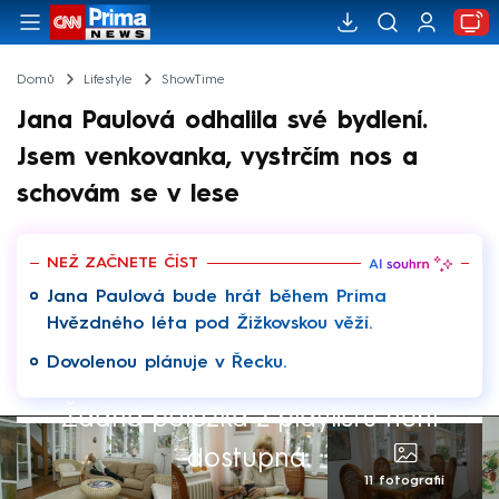
Domů
Lifestyle
ShowTime
Jana Paulová odhalila své bydlení.
Jsem venkovanka, vystrčím nos a
schovám se v lese
NEŽ ZAČNETE ČÍST
Jana Paulová bude hrát během Prima
Hvězdného léta pod Žižkovskou věží.
Dovolenou plánuje v Řecku.
Žádná položka z playlistu není
dostupná.
11 fotografií