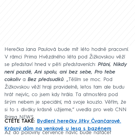
Herečka Jana Paulová bude mít léto hodně pracovní.
V rámci Prima Hvězdného léta pod Žižkovskou věží
se představí hned v pěti představeních:
Přání, Nikdy
není pozdě, Ani spolu, ani bez sebe, Pro tebe
cokoliv
a
Bez předsudků
. „Těším se moc. Pod
Žižkovskou věží hraji pravidelně, letos tam ale budu
hrát nejvíc, co jsem kdy hrála. Ta atmosféra pod
širým nebem je speciální, má svoje kouzlo. Věřím, že
si to s diváky krásně užijeme,“ uvedla pro web CNN
Prima NEWS.
ČTĚTE TAKÉ:
Bydlení herečky Jitky Čvančarové.
Krásný dům na venkově u lesa s bazénem
Až do poloviny července navíc bude natáčet