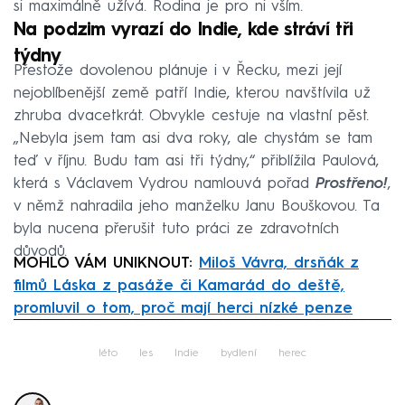
si maximálně užívá. Rodina je pro ni vším.
Na podzim vyrazí do Indie, kde stráví tři
týdny
Přestože dovolenou plánuje i v Řecku, mezi její
nejoblíbenější země patří Indie, kterou navštívila už
zhruba dvacetkrát. Obvykle cestuje na vlastní pěst.
„Nebyla jsem tam asi dva roky, ale chystám se tam
teď v říjnu. Budu tam asi tři týdny,“ přiblížila Paulová,
která s Václavem Vydrou namlouvá pořad
Prostřeno!
,
v němž nahradila jeho manželku Janu Bouškovou. Ta
byla nucena přerušit tuto práci ze zdravotních
důvodů.
MOHLO VÁM UNIKNOUT:
Miloš Vávra, drsňák z
filmů Láska z pasáže či Kamarád do deště,
promluvil o tom, proč mají herci nízké penze
Failed to fetch
léto
les
Indie
bydlení
herec