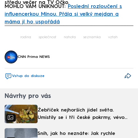
středu večer na TV Óčko.
MOHLO VÁM UNIKNOUT:
Poslední rozloučení s
influencerkou Mínou. Přála si velký mejdan a
máma jí ho uspořádá
Failed to fetch
rodina
společnost
nahota
seznamka
vztah
CNN Prima NEWS
Vstup do diskuze
Návrhy pro vás
Žebříček nejhorších jídel světa.
Umístily se i tři české pokrmy, vévodí
skandinávská kuchyně
Sníh, jak ho neznáte: Jak rychle