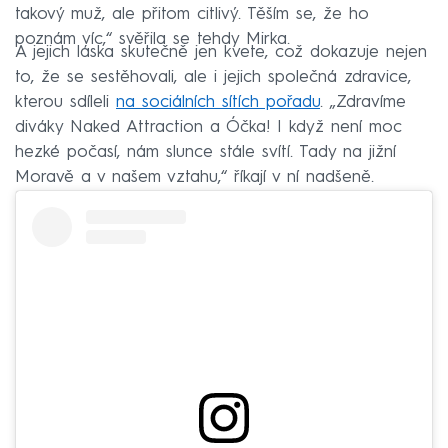
takový muž, ale přitom citlivý. Těším se, že ho
poznám víc,“ svěřila se tehdy Mirka.
A jejich láska skutečně jen kvete, což dokazuje nejen
to, že se sestěhovali, ale i jejich společná zdravice,
kterou sdíleli
na sociálních sítích pořadu
. „Zdravíme
diváky Naked Attraction a Óčka! I když není moc
hezké počasí, nám slunce stále svítí. Tady na jižní
Moravě a v našem vztahu,“ říkají v ní nadšeně.