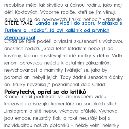
republice měla tak skvělou a úplnou rodinu, jako mají
děti Koktových. Výborné rodiče, kteří se jim věnují.
Ale to už se do novinových titulků nehodí,“ vzkazuje.
ČTĚTE TAKÉ:
Landa se vložil do sporu Matáska s
Turkem o „nácka“. Já byl kališník od prvních
vteřin,napsal
Chlad se také podělil o vlastní zkušenosti s výchovou
dnešních rodičů: „Stačí letět letadlem nebo jít do
kavárny, kterou navštěvují mladé matky s dětmi. Vidím
jenom obrovskou neúctu k ostatním zákazníkům,
nevychovanost a maminky tvářející se, jako by
potomci ani nebyli jejich. Tady žádné senzační články
ani titulky nevznikají,“ poznamenal dále Chlad.
Pokrytectví, opřel se do kritiků
Kromě médií podnikatel ve zmiňovaném videu
kritizoval i odsuzující komentáře na sociálních sítích.
„Instagram a sítě nejsou výchova, přátelé. Výchova
jsou emoce, neustálý tlak, a také neustálý boj s
individualitou našich potomků – někdy velmi nelehký.