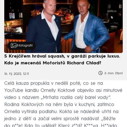
8
fotografií
S Krejčířem hrával squash, v garáži parkuje luxus.
Kdo je mecenáš Motoristů Richard Chlad?
6 min čtení
16. říj 2025, 12:11
Celá kauza propukla v neděli poté, co se na
YouTube kanálu Ornelly Koktové objevilo asi minutové
video s názvem „Mrňata rozlila celý barel vody“.
Rodina Koktových na něm byla v kuchyni, zatímco
Ornella vytírala podlahu. Kokta se následně utrhl na
jedno z dětí a začal velmi sprostě nadávat. „Běžte
do p**e! Kdo to udělal? Který z**d? K***va. H**ado