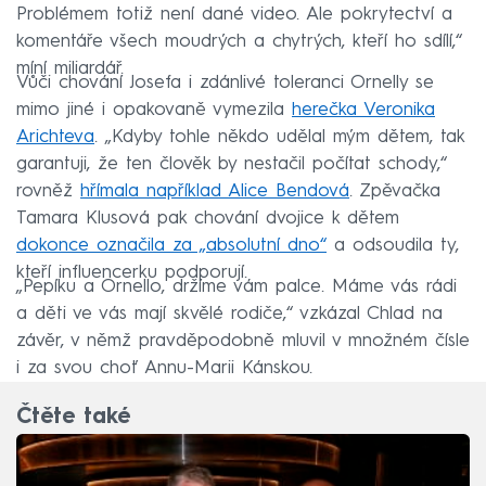
Problémem totiž není dané video. Ale pokrytectví a
komentáře všech moudrých a chytrých, kteří ho sdílí,“
míní miliardář.
Vůči chování Josefa i zdánlivé toleranci Ornelly se
mimo jiné i opakovaně vymezila
herečka Veronika
Arichteva
. „Kdyby tohle někdo udělal mým dětem, tak
garantuji, že ten člověk by nestačil počítat schody,“
rovněž
hřímala například Alice Bendová
. Zpěvačka
Tamara Klusová pak chování dvojice k dětem
dokonce označila za „absolutní dno“
a odsoudila ty,
kteří influencerku podporují.
„Pepíku a Ornello, držíme vám palce. Máme vás rádi
a děti ve vás mají skvělé rodiče,“ vzkázal Chlad na
závěr, v němž pravděpodobně mluvil v množném čísle
i za svou choť Annu-Marii Kánskou.
Čtěte také