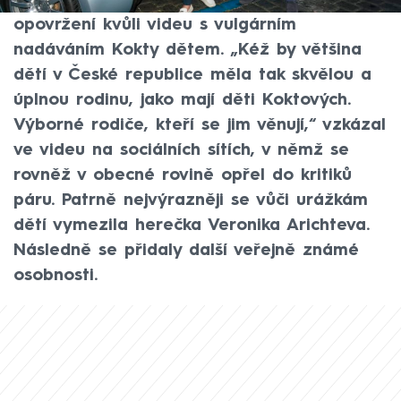
kteří v posledních dnech čelí smršti
opovržení kvůli videu s vulgárním
nadáváním Kokty dětem. „Kéž by většina
dětí v České republice měla tak skvělou a
úplnou rodinu, jako mají děti Koktových.
Výborné rodiče, kteří se jim věnují,“ vzkázal
ve videu na sociálních sítích, v němž se
rovněž v obecné rovině opřel do kritiků
páru. Patrně nejvýrazněji se vůči urážkám
dětí vymezila herečka Veronika Arichteva.
Následně se přidaly další veřejně známé
osobnosti.