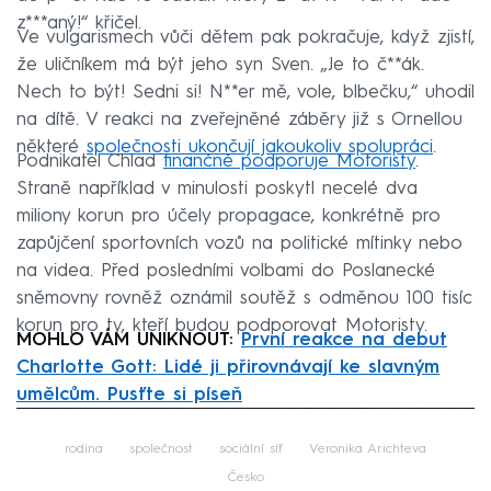
z***aný!“ křičel.
Ve vulgarismech vůči dětem pak pokračuje, když zjistí,
že uličníkem má být jeho syn Sven. „Je to č**ák.
Nech to být! Sedni si! N**er mě, vole, blbečku,“ uhodil
na dítě. V reakci na zveřejněné záběry již s Ornellou
některé
společnosti ukončují jakoukoliv spolupráci
.
Podnikatel Chlad
finančně podporuje Motoristy
.
Straně například v minulosti poskytl necelé dva
miliony korun pro účely propagace, konkrétně pro
zapůjčení sportovních vozů na politické mítinky nebo
na videa. Před posledními volbami do Poslanecké
sněmovny rovněž oznámil soutěž s odměnou 100 tisíc
korun pro ty, kteří budou podporovat Motoristy.
MOHLO VÁM UNIKNOUT:
První reakce na debut
Charlotte Gott: Lidé ji přirovnávají ke slavným
umělcům. Pusťte si píseň
Failed to fetch
rodina
společnost
sociální síť
Veronika Arichteva
Česko