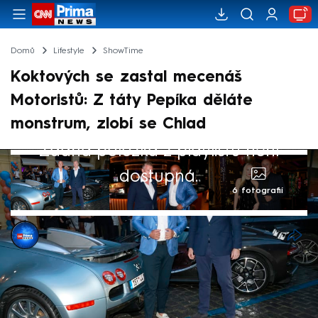
Domů
Lifestyle
ShowTime
Koktových se zastal mecenáš
Motoristů: Z táty Pepíka děláte
monstrum, zlobí se Chlad
Žádná položka z playlistu není
dostupná.
6 fotografií
CNN Prima NEWS
30. dub 2026, 21:25
Miliardář a sponzor Motoristů Richard
Chlad se zastal Josefa a Ornelly Koktových,