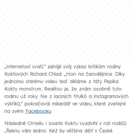
„Internetoví svatí,“ zahájil svůj vzkaz kritikům rodiny
Koktových Richard Chlad. „Hon na čarodějnice. Díky
jednomu starému videu teď děláme z táty Pepíka
Kokty monstrum. Realitou je, že znám osobně tuto
rodinu už roky. Ne z laciných titulků a instagramových
výkřiků,“ pokračoval miliardář ve videu, které zveřejnil
na svém
Facebooku
.
Následně Ornellu i Josefa Koktu vyzdvihl v roli rodičů.
„Řeknu vám jedno: Kéž by většina dětí v České