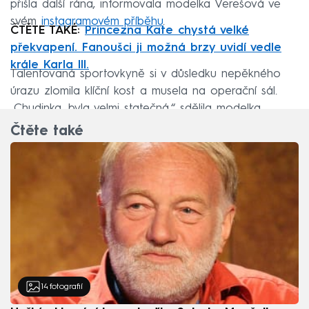
přišla další rána, informovala modelka Verešová ve
svém
instagramovém příběhu
.
ČTĚTE TAKÉ:
Princezna Kate chystá velké
překvapení. Fanoušci ji možná brzy uvidí vedle
krále Karla III.
Talentovaná sportovkyně si v důsledku nepěkného
úrazu zlomila klíční kost a musela na operační sál.
„Chudinka, byla velmi statečná,“ sdělila modelka.
Čtěte také
14
fotografií