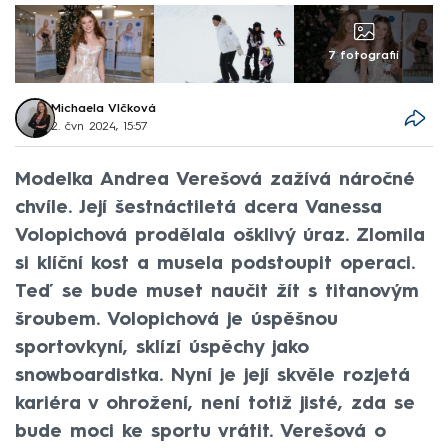
7 fotografií
Michaela Vlčková
2. čvn 2024, 15:57
Modelka Andrea Verešová zažívá náročné
chvíle. Její šestnáctiletá dcera Vanessa
Volopichová prodělala ošklivý úraz. Zlomila
si klíční kost a musela podstoupit operaci.
Teď se bude muset naučit žít s titanovým
šroubem. Volopichová je úspěšnou
sportovkyní, sklízí úspěchy jako
snowboardistka. Nyní je její skvěle rozjetá
kariéra v ohrožení, není totiž jisté, zda se
bude moci ke sportu vrátit. Verešová o