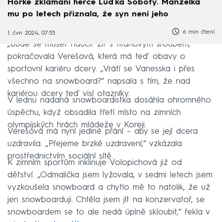
Hořké zklamání herce Luďka Soboty. Manželka
mu po letech přiznala, že syn není jeho
6 min čtení
1. čvn 2024, 07:55
„Bude se muset naučit žít s titanovým šroubem,“
pokračovala Verešová, která má teď obavy o
sportovní kariéru dcery. „Vrátí se Vanesska i přes
všechno na snowboard?“ napsala s tím, že nad
kariérou dcery teď visí otazníky.
V lednu nadaná snowboardistka dosáhla ohromného
úspěchu, když obsadila třetí místo na zimních
olympijských hrách mládeže v Koreji.
Verešová má nyní jediné přání – aby se její dcera
uzdravila. „Přejeme brzké uzdravení,“ vzkázala
prostřednictvím sociální sítě.
K zimním sportům inklinuje Volopichová již od
dětství. „Odmalička jsem lyžovala, v sedmi letech jsem
vyzkoušela snowboard a chytlo mě to natolik, že už
jen snowboarduji. Chtěla jsem jít na konzervatoř, se
snowboardem se to ale nedá úplně skloubit,“ řekla v