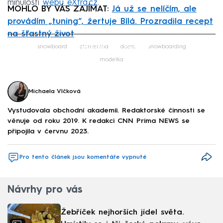
minulosti
webu eXtra.cz
.
MOHLO BY VÁS ZAJÍMAT:
Já už se nelíčím, ale
provádím „tuning“, žertuje Bílá. Prozradila recept
na šťastný život
Failed to fetch
snowboard
zlomenina
dcera
snowboarding
modelka
Michaela Vlčková
Vystudovala obchodní akademii. Redaktorské činnosti se
věnuje od roku 2019. K redakci CNN Prima NEWS se
připojila v červnu 2023.
Pro tento článek jsou komentáře vypnuté
Návrhy pro vás
Žebříček nejhorších jídel světa.