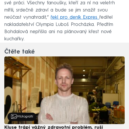
své práci. Všechny fanoušky, kteří za ní na veletrh
mířili, srdečně zdraví a bude se jim snažit svou
neúčast vynahradit,“
řekl pro deník Expres
ředitel
nakladatelství Olympia Luboš Procházka. Předtím
Bohdalová nepřišla ani na plánovaný křest nové
kuchařky.
Čtěte také
9
fotografií
Kluse trápí vážný zdravotní problém, ruší