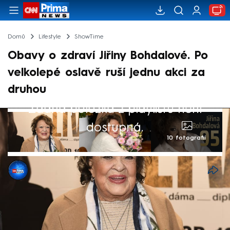
Domů
Lifestyle
ShowTime
Obavy o zdraví Jiřiny Bohdalové. Po
velkolepé oslavě ruší jednu akci za
druhou
Žádná položka z playlistu není
dostupná.
10 fotografií
CNN Prima NEWS
17. kvě 2026, 07:57
Herečka Jiřina Bohdalová po své nedávné
velkolepé oslavě 95. narozenin, jíž se