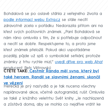
Bohdalová se po oslavě stáhla z veřejného života a
podle informací
webu Extra.cz
se stále necítí
zdravotně zcela v pořádku. Nedorazila přitom ani na
křest svých poštovních známek. „Paní Bohdalová se
nám ráno omluvila s tím, že si potřebuje odpočinout
a necítí se dobře. Respektujeme to, a proto jsme
křest známek přeložili. Pokud akci uspořádáme
později, půjde už spíš o symbolické setkání, protože
známky z trhu rychle mizí,“
uvedl dříve pro web Aha!
producent Petr Větrovský.
ČTĚTE TAKÉ:
Čestmír Řanda měl syna, který byl
také hercem. Randil se slavnými ženami, skončil
ve vězení
Herečka je prý nastydlá a je tak nucena všechny
naplánované akce, včetně autogramiád, rušit. Omluvila
se také z knižního veletrhu Svět knihy. „Je nachlazená
a zůstává doma, aby se mohla co nejdříve vrátit ke