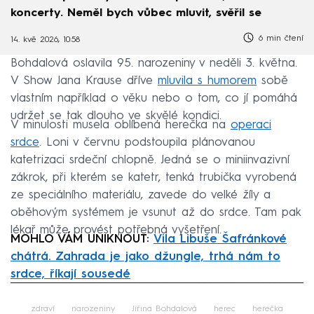
koncerty. Neměl bych vůbec mluvit, svěřil se
6 min čtení
14. kvě 2026, 10:58
Bohdalová oslavila 95. narozeniny v neděli 3. května.
V Show Jana Krause dříve
mluvila s humorem
sobě
vlastním například o věku nebo o tom, co jí pomáhá
udržet se tak dlouho ve skvělé kondici.
V minulosti musela oblíbená herečka na
operaci
srdce
. Loni v červnu podstoupila plánovanou
katetrizaci srdeční chlopně. Jedná se o miniinvazivní
zákrok, při kterém se katetr, tenká trubička vyrobená
ze speciálního materiálu, zavede do velké žíly a
oběhovým systémem je vsunut až do srdce. Tam pak
lékař může provést potřebná vyšetření.
MOHLO VÁM UNIKNOUT:
Vila Libuše Šafránkové
chátrá. Zahrada je jako džungle, trhá nám to
srdce, říkají sousedé
Failed to fetch
zdraví
narozeniny
Jiřina Bohdalová
herec
herečka