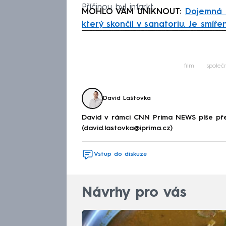
Příčinou byl infarkt.
MOHLO VÁM UNIKNOUT:
Dojemná 
který skončil v sanatoriu. Je smíř
Fa
film
společ
David Laštovka
David v rámci CNN Prima NEWS píše pře
(david.lastovka@iprima.cz)
Vstup do diskuze
Návrhy pro vás