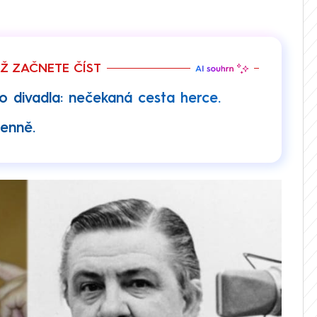
EŽ ZAČNETE ČÍST
 divadla: nečekaná cesta herce.
denně.