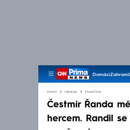
Domácí
Zahranič
Pořady
Domů
Lifestyle
ShowTime
Čestmír Řanda měl
hercem. Randil se