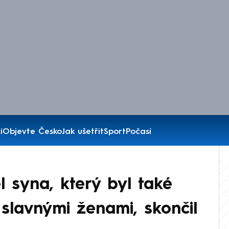
í
Objevte Česko
Jak ušetřit
Sport
Počasí
 syna, který byl také
 slavnými ženami, skončil