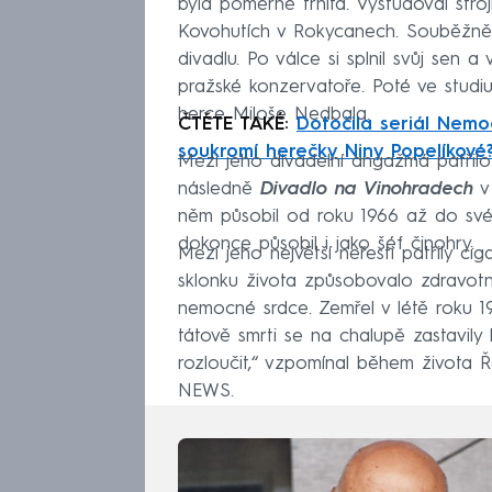
byla poměrně trnitá. Vystudoval stro
Kovohutích v Rokycanech. Souběžně 
divadlu. Po válce si splnil svůj sen 
pražské konzervatoře. Poté ve stud
herce Miloše Nedbala.
ČTĚTE TAKÉ:
Dotočila seriál Nemo
soukromí herečky Niny Popelíkové
Mezi jeho divadelní angažmá patřilo
následně
Divadlo na Vinohradech
v 
něm působil od roku 1966 až do své 
dokonce působil i jako šéf činohry.
Mezi jeho největší neřesti patřily cig
sklonku života způsobovalo zdravot
nemocné srdce. Zemřel v létě roku 198
tátově smrti se na chalupě zastavily 
rozloučit,“ vzpomínal během života
NEWS.