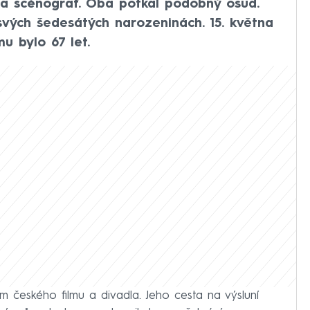
 a scénograf. Oba potkal podobný osud.
svých šedesátých narozeninách. 15. května
u bylo 67 let.
ám českého filmu a divadla. Jeho cesta na výsluní