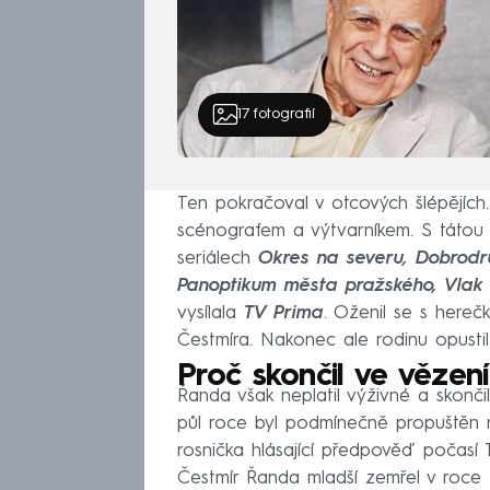
17
fotografií
Ten pokračoval v otcových šlépějích
scénografem a výtvarníkem. S tátou s
seriálech
Okres na severu, Dobrodruž
Panoptikum města pražského, Vlak
vysílala
TV Prima
. Oženil se s here
Čestmíra. Nakonec ale rodinu opusti
Proč skončil ve vězení
Řanda však neplatil výživné a skonč
půl roce byl podmínečně propuštěn 
rosnička hlásající předpověď počasí 
Čestmír Řanda mladší zemřel v roce 2