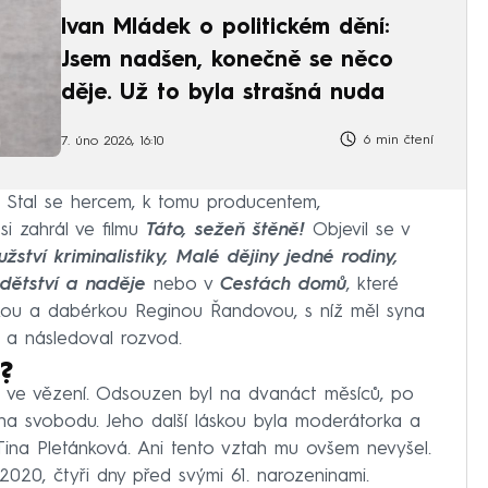
Ivan Mládek o politickém dění:
Jsem nadšen, konečně se něco
děje. Už to byla strašná nuda
6 min čtení
7. úno 2026, 16:10
. Stal se hercem, k tomu producentem,
i zahrál ve filmu
Táto, sežeň štěně!
Objevil se v
ství kriminalistiky, Malé dějiny jedné rodiny,
 dětství a naděje
nebo v
Cestách domů
, které
čkou a dabérkou Reginou Řandovou, s níž měl syna
l a následoval rozvod.
?
il ve vězení. Odsouzen byl na dvanáct měsíců, po
na svobodu. Jeho další láskou byla moderátorka a
Tina Pletánková. Ani tento vztah mu ovšem nevyšel.
020, čtyři dny před svými 61. narozeninami.