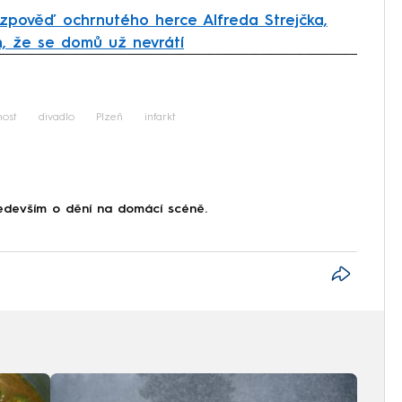
zpověď ochrnutého herce Alfreda Strejčka,
en, že se domů už nevrátí
iled to fetch
nost
divadlo
Plzeň
infarkt
devším o dění na domácí scéně.