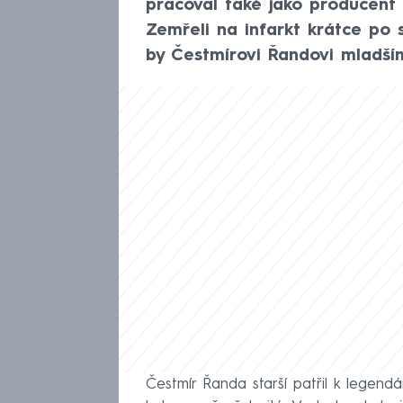
pracoval také jako producent
Zemřeli na infarkt krátce po 
by Čestmírovi Řandovi mladším
Čestmír Řanda starší patřil k legend