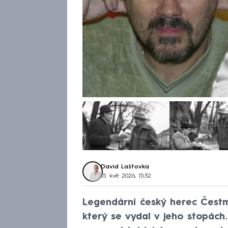
David Laštovka
15. kvě 2026, 15:32
Legendární český herec Čestm
který se vydal v jeho stopách. 