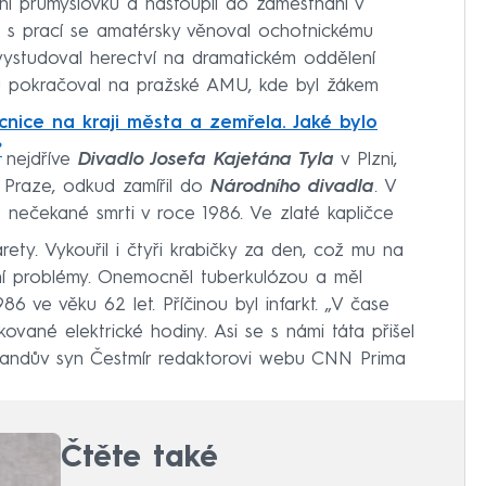
jní průmyslovku a nastoupil do zaměstnání v
s prací se amatérsky věnoval ochotnickému
a vystudoval herectví na dramatickém oddělení
iu pokračoval na pražské AMU, kde byl žákem
cnice na kraji města a zemřela. Jaké bylo
?
 nejdříve
Divadlo Josefa Kajetána Tyla
v Plzni,
Praze, odkud zamířil do
Národního divadla
. V
nečekané smrti v roce 1986. Ve zlaté kapličce
arety. Vykouřil i čtyři krabičky za den, což mu na
ní problémy. Onemocněl tuberkulózou a měl
6 ve věku 62 let. Příčinou byl infarkt. „V čase
kované elektrické hodiny. Asi se s námi táta přišel
 Řandův syn Čestmír redaktorovi webu CNN Prima
Čtěte také