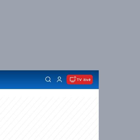
TV živě