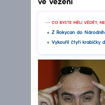
ve vězení
CO BYSTE MĚLI VĚDĚT, N
Z Rokycan do Národního
Vykouřil čtyři krabičky 