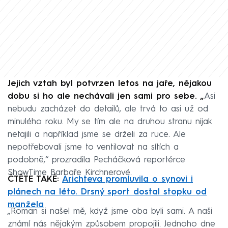
Jejich vztah byl potvrzen letos na jaře, nějakou
dobu si ho ale nechávali jen sami pro sebe. „
Asi
nebudu zacházet do detailů, ale trvá to asi už od
minulého roku. My se tím ale na druhou stranu nijak
netajili a například jsme se drželi za ruce. Ale
nepotřebovali jsme to ventilovat na sítích a
podobně,“ prozradila Pecháčková reportérce
ShowTime Barbaře Kirchnerové.
ČTĚTE TAKÉ:
Arichteva promluvila o synovi i
plánech na léto. Drsný sport dostal stopku od
manžela
„Roman si našel mě, když jsme oba byli sami. A naši
známí nás nějakým způsobem propojili. Jednoho dne