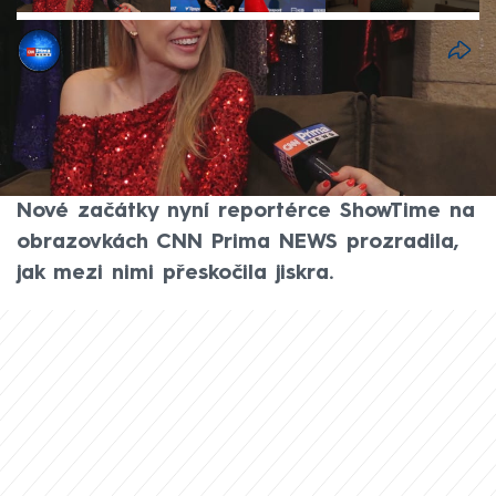
Barbara Kirchnerová
14. čvn 2026, 22:43
Herečka Michaela Pecháčková a hokejový
reprezentant Roman Červenka tvoří již
několik měsíců pár. Hvězda seriálu ZOO
Nové začátky nyní reportérce ShowTime na
obrazovkách CNN Prima NEWS prozradila,
jak mezi nimi přeskočila jiskra.