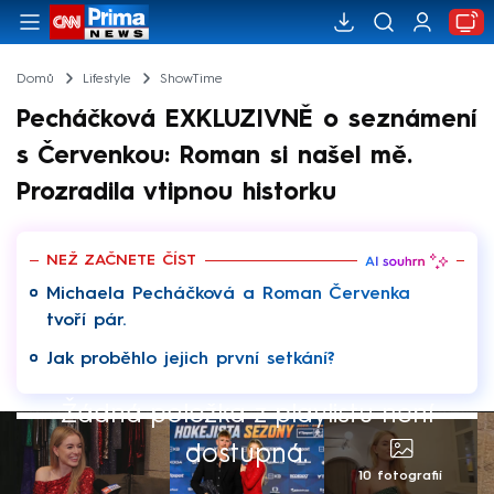
Domů
Lifestyle
ShowTime
Pecháčková EXKLUZIVNĚ o seznámení
s Červenkou: Roman si našel mě.
Prozradila vtipnou historku
NEŽ ZAČNETE ČÍST
Michaela Pecháčková a Roman Červenka
tvoří pár.
Jak proběhlo jejich první setkání?
Žádná položka z playlistu není
dostupná.
10 fotografií