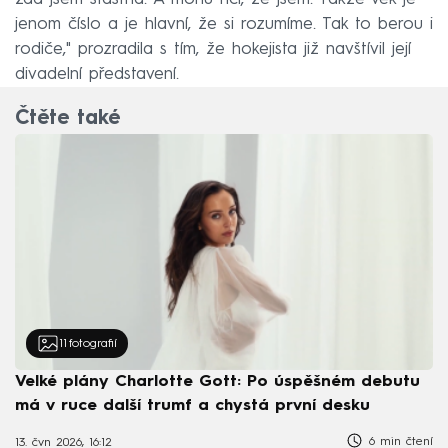
jenom číslo a je hlavní, že si rozumíme. Tak to berou i
rodiče," prozradila s tím, že hokejista již navštívil její
divadelní představení.
Čtěte také
11
fotografií
Velké plány Charlotte Gott: Po úspěšném debutu
má v ruce další trumf a chystá první desku
6 min čtení
13. čvn 2026, 16:12