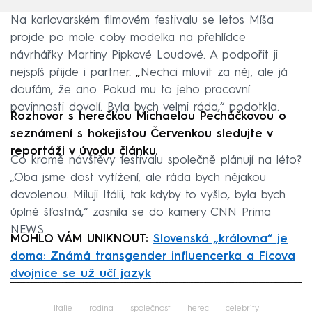
Na karlovarském filmovém festivalu se letos Míša
projde po mole coby modelka na přehlídce
návrhářky Martiny Pipkové Loudové. A podpořit ji
nejspíš přijde i partner.
„
Nechci mluvit za něj, ale já
doufám, že ano. Pokud mu to jeho pracovní
povinnosti dovolí. Byla bych velmi ráda,“ podotkla.
Rozhovor s herečkou Michaelou Pecháčkovou o
seznámení s hokejistou Červenkou sledujte v
reportáži v úvodu článku.
Co kromě návštěvy festivalu společně plánují na léto?
„Oba jsme dost vytížení, ale ráda bych nějakou
dovolenou. Miluji Itálii, tak kdyby to vyšlo, byla bych
úplně šťastná,“ zasnila se do kamery CNN Prima
NEWS.
MOHLO VÁM UNIKNOUT:
Slovenská „královna“ je
doma: Známá transgender influencerka a Ficova
dvojnice se už učí jazyk
Failed to fetch
Itálie
rodina
společnost
herec
celebrity