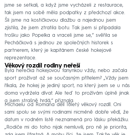
jsme se setkali, a když jsme vycházeli z restaurace,
tak jsem na sobě měla podpatky z předchozí akce.
Šli jsme na kostičkovou dlažbu a najednou jsem
zjistila, že jsem ztratila botu. Tak jsem si připadala
trošku jako Popelka a vraceli jsme se,“ svěřila se
Pecháčková s jednou ze společných historek s
partnerem, který je kapitánem české hokejové
reprezentace.
Věkový rozdíl rodiny neřeší
Byla herečka hokejovou fanynkou vždy, nebo začala
sport prožívat až se současným přítelem? „Vždy jsem
říkala, že hokej je jediný sport, na který jsem se u nás
doma vydržela dívat. Ale teď to prožívám úplně jinak
a jsem strašně hrdá,“ přiznala.
Michaelu od Romana dělí 18letý věkový rozdíl. Oni
sami spolu se svými rodinami nicméně dobře vědí, že
datum v rodném listě neznamená pro lásku překážku.
„Rodiče mi do toho nijak nemluvili, pro ně je priorita,
zda jsem šťastná. A mohu říci, že jsem. Takže věk je