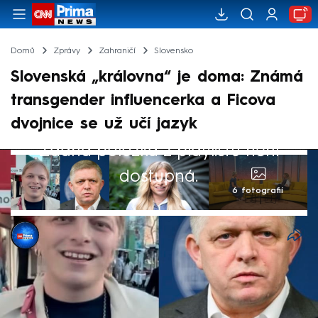
Domů
Zprávy
Zahraničí
Slovensko
Slovenská „královna“ je doma: Známá
transgender influencerka a Ficova
dvojnice se už učí jazyk
Žádná položka z playlistu není
dostupná.
6 fotografií
Barbora Zychová
11. čvn 2026, 23:19
Slovenská „královna“, americká transgender
influencerka Gwyneth McMullenová,