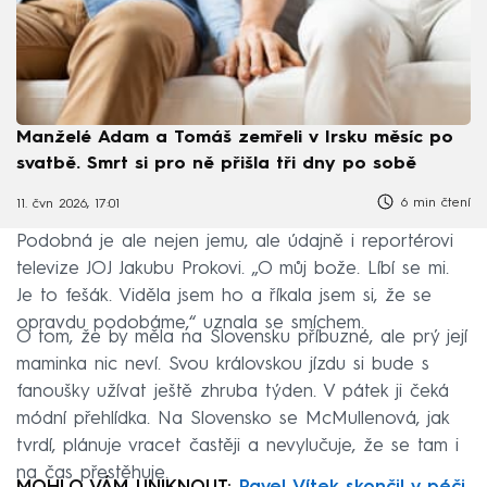
Manželé Adam a Tomáš zemřeli v Irsku měsíc po
svatbě. Smrt si pro ně přišla tři dny po sobě
6 min čtení
11. čvn 2026, 17:01
Podobná je ale nejen jemu, ale údajně i reportérovi
televize JOJ Jakubu Prokovi. „O můj bože. Líbí se mi.
Je to fešák. Viděla jsem ho a říkala jsem si, že se
opravdu podobáme,“ uznala se smíchem.
O tom, že by měla na Slovensku příbuzné, ale prý její
maminka nic neví. Svou královskou jízdu si bude s
fanoušky užívat ještě zhruba týden. V pátek ji čeká
módní přehlídka. Na Slovensko se McMullenová, jak
tvrdí, plánuje vracet častěji a nevylučuje, že se tam i
na čas přestěhuje.