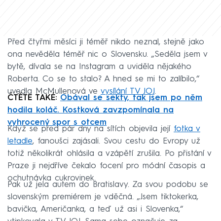
Před čtyřmi měsíci ji téměř nikdo neznal, stejně jako
ona nevěděla téměř nic o Slovensku. „Seděla jsem v
bytě, dívala se na Instagram a uviděla nějakého
Roberta. Co se to stalo? A hned se mi to zalíbilo,“
uvedla McMullenová ve
vysílání TV JOJ
.
ČTĚTE TAKÉ:
Obával se sekty, tak jsem po něm
hodila koláč. Kostková zavzpomínala na
vyhrocený spor s otcem
Když se před pár dny na sítích objevila její
fotka v
letadle
, fanoušci zajásali. Svou cestu do Evropy už
totiž několikrát ohlásila a vzápětí zrušila. Po přistání v
Praze ji nejdříve čekalo focení pro módní časopis a
ochutnávka cukrovinek.
Pak už jela autem do Bratislavy. Za svou podobu se
slovenským premiérem je vděčná. „Jsem tiktokerka,
bavička, Američanka, a teď už asi i Slovenka,“