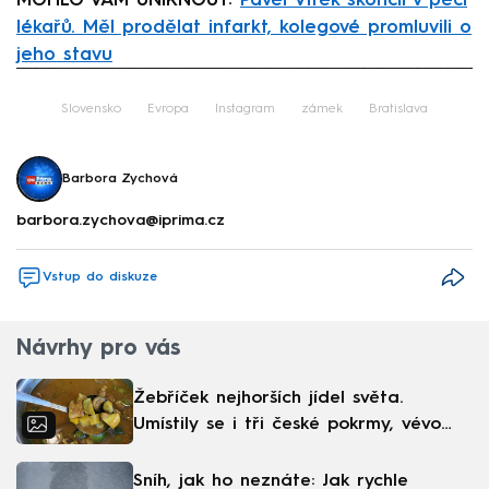
MOHLO VÁM UNIKNOUT:
Pavel Vítek skončil v péči
lékařů. Měl prodělat infarkt, kolegové promluvili o
jeho stavu
Failed to fetch
Slovensko
Evropa
Instagram
zámek
Bratislava
Barbora Zychová
barbora.zychova@iprima.cz
Vstup do diskuze
Návrhy pro vás
Žebříček nejhorších jídel světa.
Umístily se i tři české pokrmy, vévodí
skandinávská kuchyně
Sníh, jak ho neznáte: Jak rychle