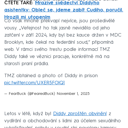
ČTĚTE TAKÉ:
Mrazivé svědectví Diddyho
asistentky: Obleč se, jdeme zabít Cudiho, poručil.
Hrozili mi utopením
Co však mnohé překvapí nejvíce, jsou prošedivělé
vousy. „Veřejnost ho tak jasně neviděla od jeho
zatčení v září 2024, kdy byl bez kauce držen v MDC
Brooklyn, kde čekal na federální soud,“ připomíná
web. V rámci svého trestu podle informací TMZ
Diddy také ve věznici pracuje, konkrétně má na
starosti praní prádla.
TMZ obtained a photo of Diddy in prison
pic.twitter.com/UXER5FOlQ1
— FearBuck (@FearedBuck)
November 1, 2025
Letos v létě, když byl
Diddy zproštěn obvinění
z
vydírání a obchodování s lidmi za účelem sexuálního