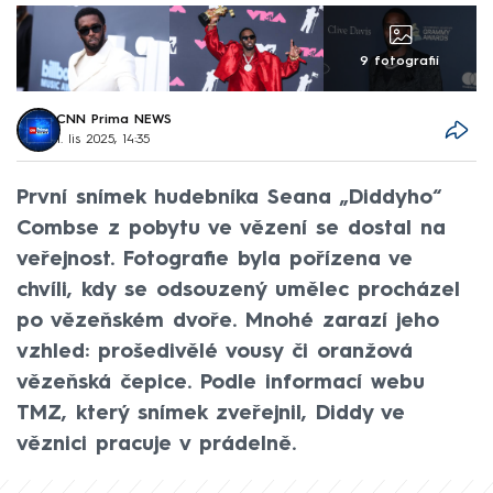
9 fotografií
CNN Prima NEWS
1. lis 2025, 14:35
První snímek hudebníka Seana „Diddyho“
Combse z pobytu ve vězení se dostal na
veřejnost. Fotografie byla pořízena ve
chvíli, kdy se odsouzený umělec procházel
po vězeňském dvoře. Mnohé zarazí jeho
vzhled: prošedivělé vousy či oranžová
vězeňská čepice. Podle informací webu
TMZ, který snímek zveřejnil, Diddy ve
věznici pracuje v prádelně.