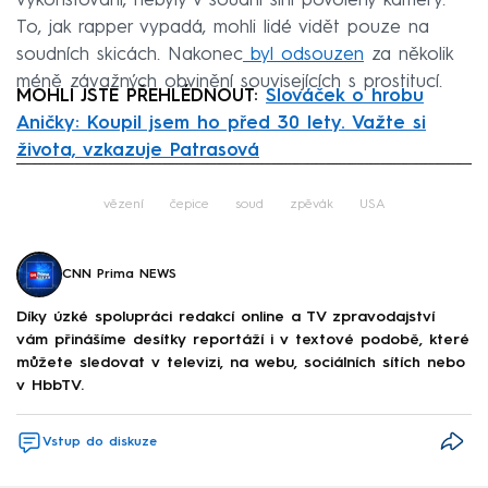
vykořisťování, nebyly v soudní síni povoleny kamery.
To, jak rapper vypadá, mohli lidé vidět pouze na
soudních skicách. Nakonec
byl odsouzen
za několik
méně závažných obvinění souvisejících s prostitucí.
MOHLI JSTE PŘEHLÉDNOUT:
Slováček o hrobu
Aničky: Koupil jsem ho před 30 lety. Važte si
života, vzkazuje Patrasová
Failed to fetch
vězení
čepice
soud
zpěvák
USA
CNN Prima NEWS
Díky úzké spolupráci redakcí online a TV zpravodajství
vám přinášíme desítky reportáží i v textové podobě, které
můžete sledovat v televizi, na webu, sociálních sítích nebo
v HbbTV.
Vstup do diskuze