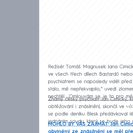
Režisér Tomáš Magnusek Jana Cimické
ve všech třech dílech Bastardů neb
psychiatrem se naposledy viděl před 
stalo, mě nepřekvapilo,“ uvedl zlo
nechtěl. „Omlouvám se, je to pro mě ve
Známý český psychiatr Jan Cimický, k
Fa
obtěžování i znásilnění, skončil ve
se podle deníku Blesk předávkoval l
jednáním soudu, který se bude jeho
MOHLO BY VÁS ZAJÍMAT: Jan Cimick
obviněný ze znásilnění se měl př