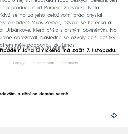
oc u něj vyhledávala i řada českých celebrit. Jen
ec a producent Jiří Pomeje, zpěvačka Iveta
yž se ho za jeho celoživotní práci chystal
jší prezident Miloš Zeman, ozvala se herečka a
i Urbánkové, která přišla s drsným obviněným. Na
exuálně obtěžovat. Následně se ozvaly další desítky
iatrem měly podobnou zkušenost.
stopadu. Cimický vinu odmítal.
řípadem Jana Cimického má začít 7. listopadu:
iled to fetch
Jiří Pomeje
Miloš Zeman
znásilnění
devším o dění na domácí scéně.