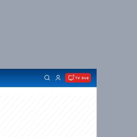
TV živě