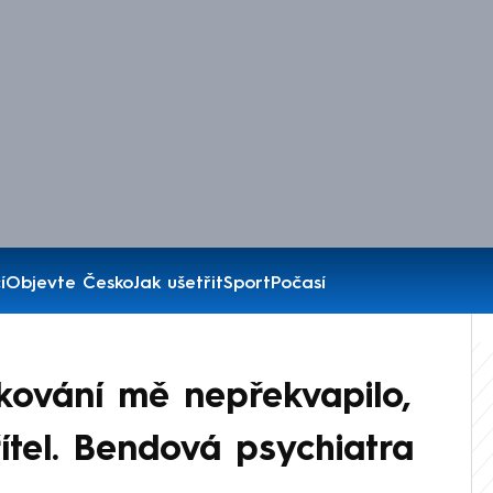
í
Objevte Česko
Jak ušetřit
Sport
Počasí
kování mě nepřekvapilo,
řítel. Bendová psychiatra