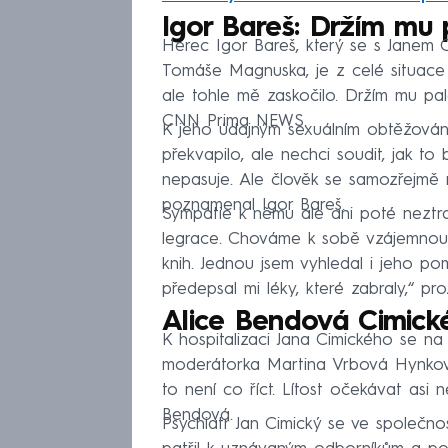
Igor Bareš: Držím mu 
Herec Igor Bareš, který se s Janem C
Tomáše Magnuska, je z celé situace 
ale tohle mě zaskočilo. Držím mu pal
CNN Prima NEWS.
K jeho údajným sexuálním obtěžováním
překvapilo, ale nechci soudit, jak to
nepasuje. Ale člověk se samozřejmě 
poznamenal Igor Bareš.
Sympatie k němu ale ani poté neztrat
legrace. Chováme k sobě vzájemnou 
knih. Jednou jsem vyhledal i jeho pom
předepsal mi léky, které zabraly,“ pro
Alice Bendová Cimické
K hospitalizaci Jana Cimického se n
moderátorka Martina Vrbová Hynková.
to není co říct. Lítost očekávat asi 
Bendová.
Psychiatr Jan Cimický se ve společnos