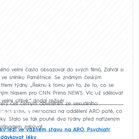
ho velmi často obsazoval do svých filmů, Zahrál si
o ve snímku Pamětnice. Se známým českým
třemi týdny. „Řeknu k tomu jen to, že to, co se
meným hlasem pro CNN Prima NEWS. Víc už sdělovat
lmi citlivé,“ dodal režisér.
terý čelí četným obviněním ze sexuálního
iled to fetch
 vážném stavu v nemocnici na oddělení ARO poté, co
éky. Stalo se tak pouhé dva týdny před nařízeným
 případem zabývat.
ý leží ve vážném stavu na ARO. Psychiatr
edávkovat léky