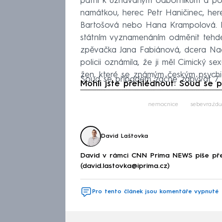
patřil k uznávaným odborníkům a pom
namátkou, herec Petr Haničinec, her
Bartošová nebo Hana Krampolová. Kd
státním vyznamenáním odměnit tehde
zpěvačka Jana Fabiánová, dcera Nad
policii oznámila, že ji měl Cimický s
žen, které se známým českým psych
Soud se případem začne zabývat 7. li
Mohli jste přehlédnout: Soud se p
Fa
nemocnice
sebevražda
David Laštovka
David v rámci CNN Prima NEWS píše pře
(david.lastovka@iprima.cz)
Pro tento článek jsou komentáře vypnuté