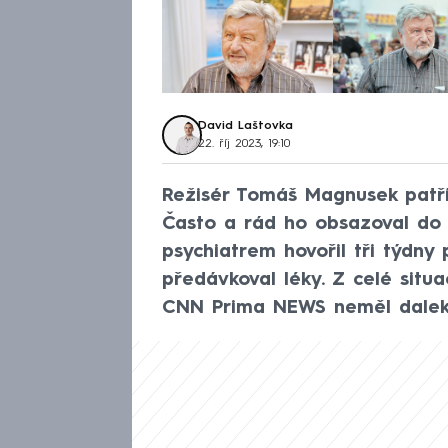
David Laštovka
22. říj 2023, 19:10
Režisér Tomáš Magnusek patří
Často a rád ho obsazoval do
psychiatrem hovořil tři týdny 
předávkoval léky. Z celé situ
CNN Prima NEWS neměl dalek