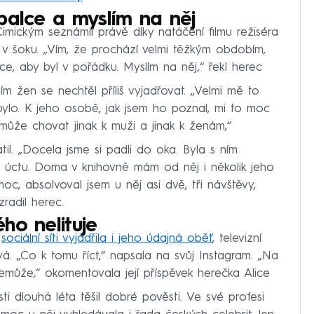
palce a myslím na něj
imickým seznámil právě díky natáčení filmu režiséra
v šoku. „Vím, že prochází velmi těžkým obdobím,
ce, aby byl v pořádku. Myslím na něj,“ řekl herec
 žen se nechtěl příliš vyjadřovat. „Velmi mě to
 bylo. K jeho osobě, jak jsem ho poznal, mi to moc
může chovat jinak k muži a jinak k ženám,“
il. „Docela jsme si padli do oka. Byla s ním
úctu. Doma v knihovně mám od něj i několik jeho
oc, absolvoval jsem u něj asi dvě, tři návštěvy,
zradil herec.
ho nelituje
a
sociální síti vyjádřila i jeho údajná oběť
, televizní
 „Co k tomu říct,“ napsala na svůj Instagram. „Na
nemůže,“ okomentovala její příspěvek herečka Alice
ti dlouhá léta těšil dobré pověsti. Ve své profesi