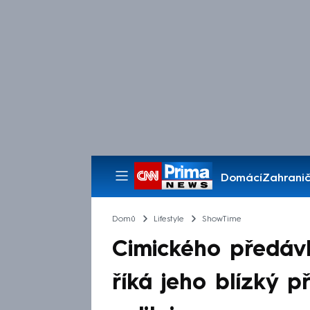
Domácí
Zahranič
Pořady
Domů
Lifestyle
ShowTime
Cimického předáv
říká jeho blízký p