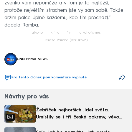
zvenku vám nepomůže a v tom je to nejtěžší,
protože největším strachem jste vy sám sobě. Takže
držím palce úplně každému, kdo tím prochází,“
dodala Ramba.
alkohol
kniha
film
alkoholismus
Tereza Ramba (Voříšková)
CNN Prima NEWS
Pro tento článek jsou komentáře vypnuté
Návrhy pro vás
Žebříček nejhorších jídel světa.
Umístily se i tři české pokrmy, vévodí
skandinávská kuchyně