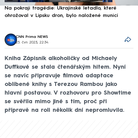
Na pokraji tragédie: Ukrajinské letadlo, které
P
ohrožoval v Lipsku dron, bylo naložené municí
e
CNN Prima NEWS
25. čvn 2023, 22:34
Kniha Zápisník alkoholičky od Michaely
Duffkové se stala čtenářským hitem. Nyní
se navíc připravuje filmová adaptace
oblíbené knihy s Terezou Rambou jako
hlavní postavou. V rozhovoru pro Showtime
se svěřila mimo jiné s tím, proč při
přípravě na roli několik dní nepromluvila.