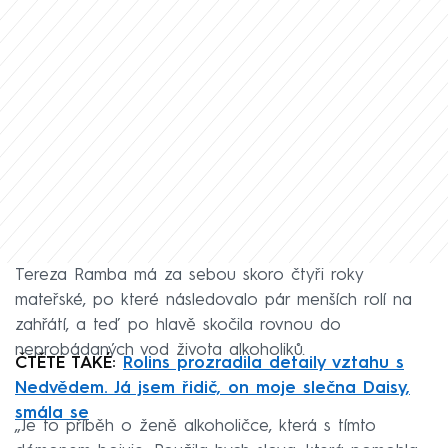
Tereza Ramba má za sebou skoro čtyři roky
mateřské, po které následovalo pár menších rolí na
zahřátí, a teď po hlavě skočila rovnou do
neprobádaných vod života alkoholiků.
ČTĚTE TAKÉ:
Rolins prozradila detaily vztahu s
Nedvědem. Já jsem řidič, on moje slečna Daisy,
smála se
„Je to příběh o ženě alkoholičce, která s tímto