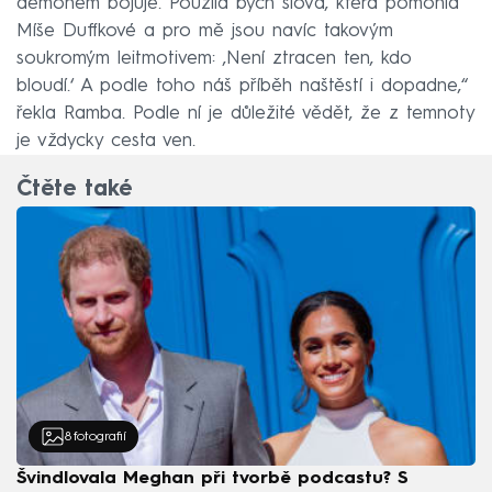
démonem bojuje. Použila bych slova, která pomohla
Míše Duffkové a pro mě jsou navíc takovým
soukromým leitmotivem: ,Není ztracen ten, kdo
bloudí.‘ A podle toho náš příběh naštěstí i dopadne,“
řekla Ramba. Podle ní je důležité vědět, že z temnoty
je vždycky cesta ven.
Čtěte také
8
fotografií
Švindlovala Meghan při tvorbě podcastu? S