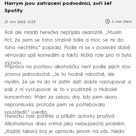
Harrym jsou zatracení podvodníci, zuří šéf
Spotify
6 min čtení
21. čvn 2023, 12:23
Roli ale mladá herečka nepřijala okamžitě. „Musím
říct, že jsem se toho strašně bála a moc se mi do
toho nechtělo,“ popsala. Podle ní se v poslední době
věnovala spíš komediím a takto těžká role pro ni byla
výzvou.
Příprava na postavu alkoholičky není podle jejích slov
zrovna jednoduchá. „Je to hodně náročné, ale
myslím, že se mi do ní zatím daří dobře nastupovat a
pak z ní vystupovat. Je to v podstatě o hluboké
koncentraci. Mám za sebou dny, kdy jsem skoro
nepromluvila, protože jsem se potřebovala
soustředit,“ uvedla.
Herečku role pohltila a příběh autorky prožívá.
Alkoholismus dnes vnímá jako nebezpečný problém.
„Každý takový boj je opravdu jenom na vás. Nikdo