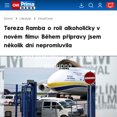
Domů
Lifestyle
ShowTime
Tereza Ramba o roli alkoholičky v
novém filmu: Během přípravy jsem
několik dní nepromluvila
Žádná položka z playlistu není
Výběr redakce
dostupná.