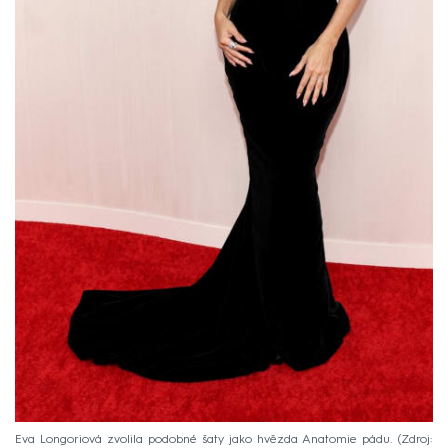
Eva Longoriová zvolila podobné šaty jako hvězda Anatomie pádu.
Zdroj: