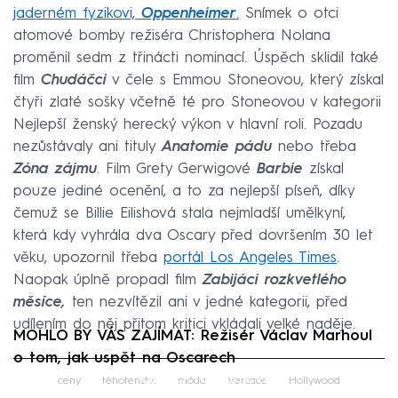
jaderném fyzikovi,
Oppenheimer
.
Snímek o otci
atomové bomby režiséra Christophera Nolana
proměnil sedm z třinácti nominací. Úspěch sklidil také
film
Chudáčci
v čele s Emmou Stoneovou, který získal
čtyři zlaté sošky včetně té pro Stoneovou v kategorii
Nejlepší ženský herecký výkon v hlavní roli. Pozadu
nezůstávaly ani tituly
Anatomie pádu
nebo třeba
Zóna zájmu
. Film Grety Gerwigové
Barbie
získal
pouze jediné ocenění, a to za nejlepší píseň, díky
čemuž se Billie Eilishová stala nejmladší umělkyní,
která kdy vyhrála dva Oscary před dovršením 30 let
věku, upozornil třeba
portál Los Angeles Times
.
Naopak úplně propadl film
Zabijáci rozkvetlého
měsíce,
ten nezvítězil ani v jedné kategorii, před
udílením do něj přitom kritici vkládali velké naděje.
MOHLO BY VÁS ZAJÍMAT: Režisér Václav Marhoul
o tom, jak uspět na Oscarech
Failed to fetch
ceny
těhotenství
móda
Versace
Hollywood