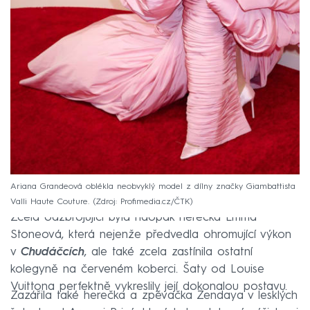
Ariana Grandeová oblékla neobvyklý model z dílny značky Giambattista
Valli Haute Couture.
Zdroj: Profimedia.cz/ČTK
Zcela odzbrojující byla naopak herečka Emma
Stoneová, která nejenže předvedla ohromující výkon
v
Chudáčcích
, ale také zcela zastínila ostatní
kolegyně na červeném koberci. Šaty od Louise
Vuittona perfektně vykreslily její dokonalou postavu.
Zazářila také herečka a zpěvačka Zendaya v lesklých