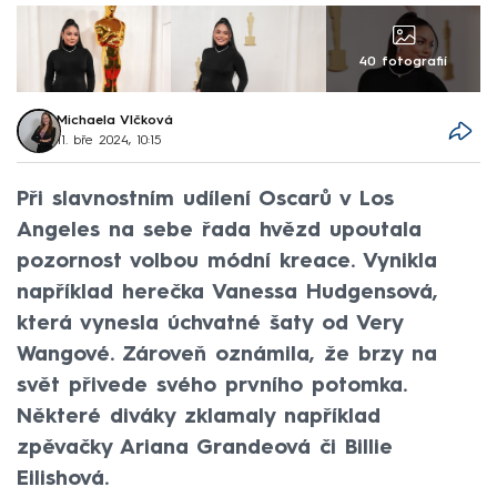
40 fotografií
Michaela Vlčková
11. bře 2024, 10:15
Při slavnostním udílení Oscarů v Los
Angeles na sebe řada hvězd upoutala
pozornost volbou módní kreace. Vynikla
například herečka Vanessa Hudgensová,
která vynesla úchvatné šaty od Very
Wangové. Zároveň oznámila, že brzy na
svět přivede svého prvního potomka.
Některé diváky zklamaly například
zpěvačky Ariana Grandeová či Billie
Eilishová.