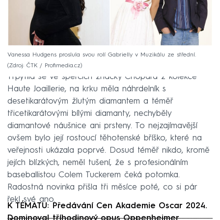
Vanessa Hudgens proslula svou rolí Gabrielly v Muzikálu ze střední.
Zdroj: ČTK / Profimedia.cz
Třpytila se ve špercích značky Chopard z kolekce
Haute Joaillerie, na krku měla náhrdelník s
desetikarátovým žlutým diamantem a téměř
třicetikarátovými bílými diamanty, nechyběly
diamantové náušnice ani prsteny. To nejzajímavější
ovšem bylo její rostoucí těhotenské bříško, které na
veřejnosti ukázala poprvé. Dosud téměř nikdo, kromě
jejích blízkých, neměl tušení, že s profesionálním
baseballistou Colem Tuckerem čeká potomka.
Radostná novinka přišla tři měsíce poté, co si pár
řekl své ano.
K TÉMATU: Předávání Cen Akademie Oscar 2024.
Dominoval tříhodinový opus Oppenheimer