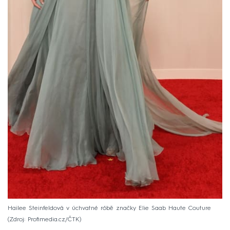
Hailee Steinfeldová v úchvatné róbě značky Elie Saab Haute Couture
Zdroj: Profimedia.cz/ČTK
Slavnostní ceremoniál
ovládl tříhodinový opus o