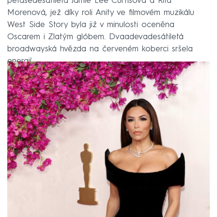
pětašedesátiletá Jamie Lee Curtisová a Rita
Morenová, jež díky roli Anity ve filmovém muzikálu
West Side Story byla již v minulosti oceněna
Oscarem i Zlatým glóbem. Dvaadevadesátiletá
broadwayská hvězda na červeném koberci sršela
energií.