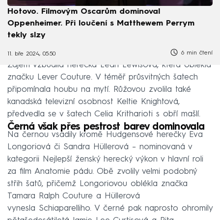
Hotovo. Filmovým Oscarům dominoval
Oppenheimer. Při loučení s Matthewem Perrym
tekly slzy
6 min čtení
11. bře 2024, 05:50
Zájem vzbudila herečka Leah Lewisová, která oblékla
značku Lever Couture. V téměř průsvitných šatech
připomínala houbu na mytí. Růžovou zvolila také
kanadská televizní osobnost Keltie Knightová,
předvedla se v šatech Celia Kritharioti s obří mašlí.
Černá však přes pestrost barev dominovala
Na černou vsadily kromě Hudgensové herečky Eva
Longoriová či Sandra Hüllerová – nominovaná v
kategorii Nejlepší ženský herecký výkon v hlavní roli
za film Anatomie pádu. Obě zvolily velmi podobný
střih šatů, přičemž Longoriovou oblékla značka
Tamara Ralph Couture a Hüllerová
vynesla Schiaparelliho. V černé pak naprosto ohromily