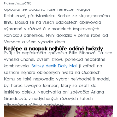
Profimedia.cz/ČTK
Upoutat se podařilo také herečce Margot
Robbieové, představitelce Barbie ze stejnojmenného
filmu. Dosud se na všech událostech objevovala
výhradně v růžové či v modelech inspirovaných
ikonickou panenkou. Nyní dorazila v černé róbě od
Versace a všem vyrazila dech.
Nejlépe a naopak nejhůře oděné hvězdy
Svůj stín nepřekročila zpěvačka Billie Eilishová. Ta sice
vynesla Chanel, ovšem znovu poněkud neobratně
kombinovala.
Britský deník Daily Mail
ji zařadil na
seznam nejhůře oblečených hvězd na Oscarech.
Komu se také nepovedlo vybrat nejvhodnější model,
byl herec Dwayne Johnson, který se ošatil do
lesklého obleku. Neuchvátila ani zpěvačka Ariana
Grandeová, v nadýchaných růžových šatech
připomínala růžový bonbónek.