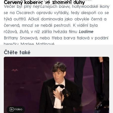
Červený koberec ve znamení duhy
Failed to fetch
Večer byl plný nejrůznějších barev, hollywoodské ikony
se na Oscarech opravdu vyřádily, tedy alespoň co se
týká outfitů. Ačkoli dominovala jako obvykle černá a
červená, mnozí se nebáli pestrosti. K vidění byla
růžová, žlutá, v níž zářila hvězda filmu
Ladíme
Brittany Snowová, nebo třeba barva fialová v podání
herečky Marlee Matlinové.
Čtěte také
Video