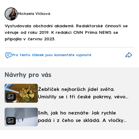
Michaela Vlčková
Vystudovala obchodní akademii. Redaktorské činnosti se
věnuje od roku 2019. K redakci CNN Prima NEWS se
připojila v červnu 2023.
Pro tento článek jsou komentáře vypnuté
Návrhy pro vás
Žebříček nejhorších jídel světa.
Umístily se i tři české pokrmy, vévodí
skandinávská kuchyně
Sníh, jak ho neznáte: Jak rychle
padá i z čeho se skládá. A vločky
nejsou bílé