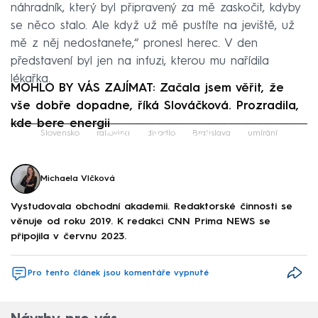
náhradník, který byl připravený za mě zaskočit, kdyby
se něco stalo. Ale když už mě pustíte na jeviště, už
mě z něj nedostanete,“ pronesl herec. V den
představení byl jen na infuzi, kterou mu nařídila
lékařka.
MOHLO BY VÁS ZAJÍMAT: Začala jsem věřit, že
vše dobře dopadne, říká Slováčková. Prozradila,
kde bere energii
Failed to fetch
Slovensko
rakovina
divadlo
Bratislava
umírání
Michaela Vlčková
Vystudovala obchodní akademii. Redaktorské činnosti se
věnuje od roku 2019. K redakci CNN Prima NEWS se
připojila v červnu 2023.
Pro tento článek jsou komentáře vypnuté