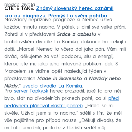
měsíců života.
ČTĚTE TAKÉ:
Známý slovenský herec oznámil
krutou diagnózu. Přemýšlí o svém pohřbu
Navzdory nepříznivé prognóze si Nemec užívá
každou minutu naplno. V pátek si plnil své velké přání.
Zahrál si v představení
Srdce z azbestu
v
bratislavském divadle La Komika, dokonce ho čekají i
další. „Marcel Nemec to včera dal jako pán. Vám, milí
diváci, děkujeme za vaši podporu, sílu a energii,
kterou jste mu jako jeho milované publikum dali. S
Marcelem se vidíme opět následující týden v
představeních
Made in Slovensko
a
Navždy nebo
Nikdy
,“
uvedlo divadlo La Komika
.
Pro
server Topky.sk
herec prozradil, jaké to pro něj
bylo, stát na divadelních prknech poté, co si
před
nedávnem plánoval vlastní pohřeb
. „Hrálo se mi
skvěle. Užíval jsem si to naplno,“ sdělil s tím, že měl
vše pojištěné pro případ nouze. „Děkuji divadlu, že
mi toto umožnili, protože v hledišti seděl můj