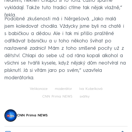
nedivím, někteří chlapci si to totiž často špatně
vykládají. Takže tuto tradici ctíme tak nějak vlažně,“
řekla.
Podobné zkušenosti má i Něrgešová. „Jako malá
jsem koledovat chodila. Vždycky jsme byli na chatě i
s babičkou a dědou. Ale i tak mi přišlo praštěné
odříkávat básničku a u toho někoho švihat po
nastavené zadnici! Mám z toho smíšené pocity už z
dětství. Chlapi do sebe už od rána kopali alkohol a
všichni se tvářili kysele, když nějaký dům neotvíral na
písknutí. Já si vítám jaro po svém,“ uzavřela
moderátorka.
Velikonoce
moderátor
Iva Kubelková
CNN Prima NEWS
svátky
CNN Prima NEWS