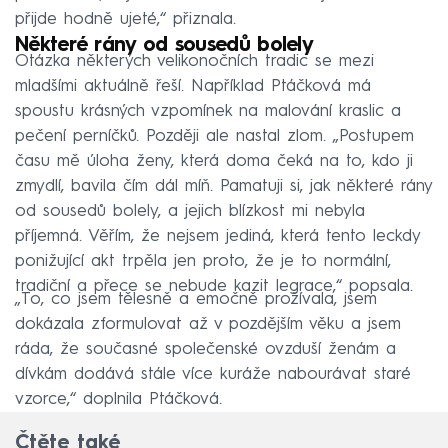
přijde hodně ujeté,“ přiznala.
Některé rány od sousedů bolely
Otázka některých velikonočních tradic se mezi
mladšími aktuálně řeší. Například Ptáčková má
spoustu krásných vzpomínek na malování kraslic a
pečení perníčků. Později ale nastal zlom. „Postupem
času mě úloha ženy, která doma čeká na to, kdo ji
zmydlí, bavila čím dál míň. Pamatuji si, jak některé rány
od sousedů bolely, a jejich blízkost mi nebyla
příjemná. Věřím, že nejsem jediná, která tento leckdy
ponižující akt trpěla jen proto, že je to normální,
tradiční a přece se nebude kazit legrace,“ popsala.
„To, co jsem tělesně a emočně prožívala, jsem
dokázala zformulovat až v pozdějším věku a jsem
ráda, že současné společenské ovzduší ženám a
dívkám dodává stále více kuráže nabourávat staré
vzorce,“ doplnila Ptáčková.
Čtěte také