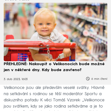
PŘEHLEDNĚ: Nakoupit o Velikonocích bude možné
jen v některé dny. Kdy bude zavřeno?
6 min čtení
3. dub 2023, 16:03
Velikonoce jsou ale především veselé svátky. Hlavně
na setkávání s rodinou se těší moderátor Sportu a
diskuzního pořadu K věci Tomáš Vzorek: „Velikonoce
jsou svátkem, kdy se jako rodina setkáváme a je to