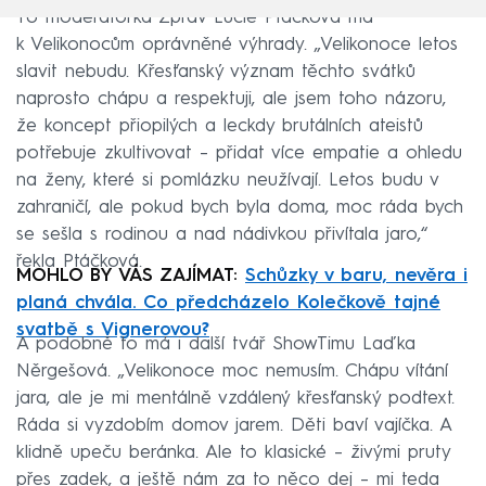
To moderátorka Zpráv Lucie Ptáčková má
k Velikonocům oprávněné výhrady. „Velikonoce letos
slavit nebudu. Křesťanský význam těchto svátků
naprosto chápu a respektuji, ale jsem toho názoru,
že koncept přiopilých a leckdy brutálních ateistů
potřebuje zkultivovat – přidat více empatie a ohledu
na ženy, které si pomlázku neužívají. Letos budu v
zahraničí, ale pokud bych byla doma, moc ráda bych
se sešla s rodinou a nad nádivkou přivítala jaro,“
řekla Ptáčková.
MOHLO BY VÁS ZAJÍMAT:
Schůzky v baru, nevěra i
planá chvála. Co předcházelo Kolečkově tajné
svatbě s Vignerovou?
A podobně to má i další tvář ShowTimu Laďka
Něrgešová. „Velikonoce moc nemusím. Chápu vítání
jara, ale je mi mentálně vzdálený křesťanský podtext.
Ráda si vyzdobím domov jarem. Děti baví vajíčka. A
klidně upeču beránka. Ale to klasické – živými pruty
přes zadek, a ještě nám za to něco dej – mi teda