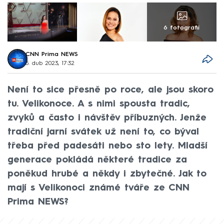
6 fotografií
CNN Prima NEWS
5. dub 2023, 17:32
Není to sice přesně po roce, ale jsou skoro
tu. Velikonoce. A s nimi spousta tradic,
zvyků a často i návštěv příbuzných. Jenže
tradiční jarní svátek už není to, co býval
třeba před padesáti nebo sto lety. Mladší
generace pokládá některé tradice za
poněkud hrubé a někdy i zbytečné. Jak to
mají s Velikonoci známé tváře ze CNN
Prima NEWS?