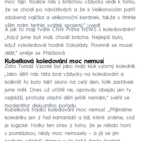
moc fajn. Rodiče nás s bráchou vždycky vedli k tomu,
že se chodí po návštěvách a že k Velikonocům patří
zdobená vajíčka a velikonoční beránek, takže s tímhle
vším mám tenhle svátek spojený,“ uvedl.
A jak to mají tváře CNN Prima NEWS s koledováním?
„Když jsme byli malí, chodil brácha. Nejlepší bylo,
když vykoledoval hodně čokolády. Povinně se musel
dělit,“ směje se Ptáčková.
Kubelková koledování moc nemusí
Zato Tomáš Vzorek byl jako malý kluk vzorný koledník.
„Jako děti nás táta bral vždycky na koledování a
kolikrát to bylo fakt skoro na celý den, tolik zastávek
jsme měli. Dnes už určitě ne, opravdu obejdu jen ty
nejbližší, protože vlastní děti ještě nemám,“ svěřil se
moderátor diskuzního pořadu.
Kubelková tradici koledování moc nemusí. „Přijímáme
koledníky jen z řad kamarádů a lidí, které známe, což
je logické. Holky ten stres z toho, že je někdo honí
s pomlázkou, nikdy moc nemusely – a já se jim