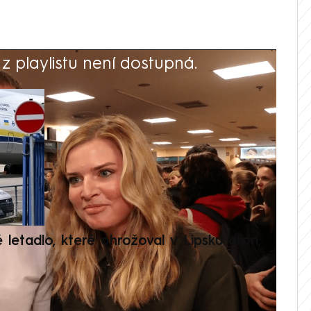
 playlistu není dostupná.
V
é letadlo, které ohrožoval v Lipsku dron,
Přilá
polit