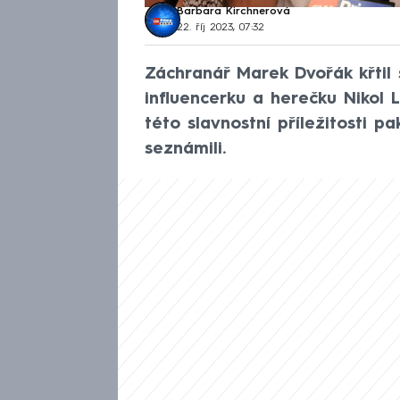
Barbara Kirchnerová
22. říj 2023, 07:32
Záchranář Marek Dvořák křtil s
influencerku a herečku Nikol Le
této slavnostní příležitosti p
seznámili.