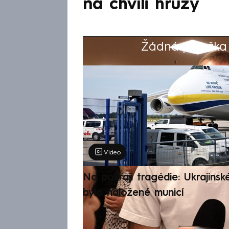
na chvíli hrůzy
Žádná položka z
Výběr redakce
Video
Na pokraji tragédie: Ukrajinsk
bylo naložené municí