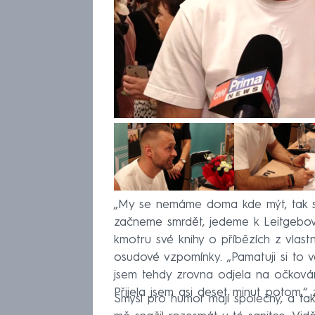
„My se nemáme doma kde mýt, tak se
začneme smrdět, jedeme k Leitgebovým
kmotru své knihy o příbězích z vlastn
osudové vzpomínky. „Pamatuji si to ve
jsem tehdy zrovna odjela na očkován
Přijela jsem asi deset minut potom,“
Smysl pro humor mají společný, a tak