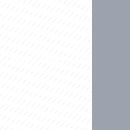
ideo
kat migranty do Česka? Sami by odešli, tvrdí exp
ické sebevraždě