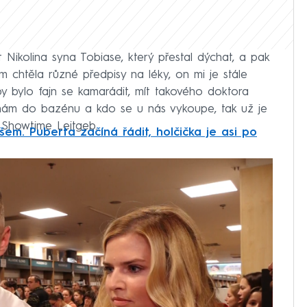
 Nikolina syna Tobiase, který přestal dýchat, a pak
ěm chtěla různé předpisy na léky, on mi je stále
o by bylo fajn se kamarádit, mít takového doktora
u k nám do bazénu a kdo se u nás vykoupe, tak už je
 Showtime Leitgeb.
em. Puberta začíná řádit, holčička je asi po