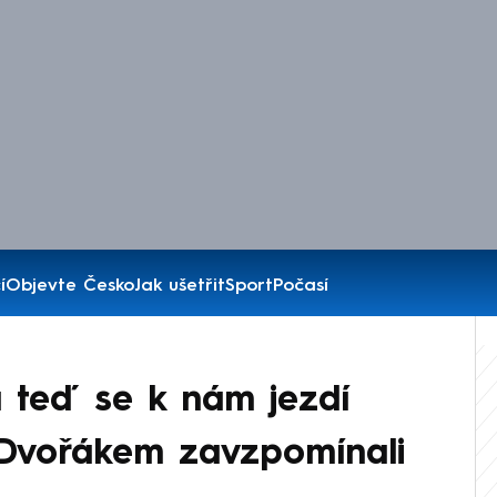
í
Objevte Česko
Jak ušetřit
Sport
Počasí
a teď se k nám jezdí
 Dvořákem zavzpomínali