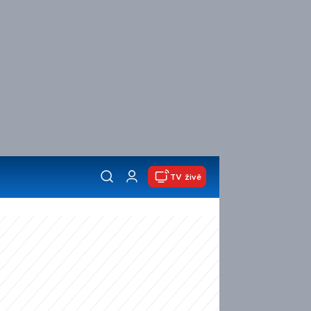
TV živě