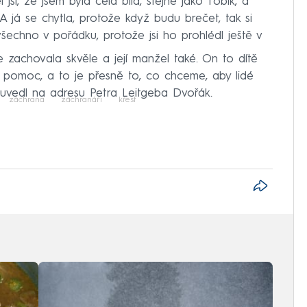
 jsi, že jsem byla celá bílá, stejně jako Tobík, a
 A já se chytla, protože když budu brečet, tak si
šechno v pořádku, protože jsi ho prohlédl ještě v
e zachovala skvěle a její manžel také. On to dítě
í pomoc, a to je přesně to, co chceme, aby lidé
,“ uvedl na adresu Petra Leitgeba Dvořák.
záchrana
záchranáři
křest