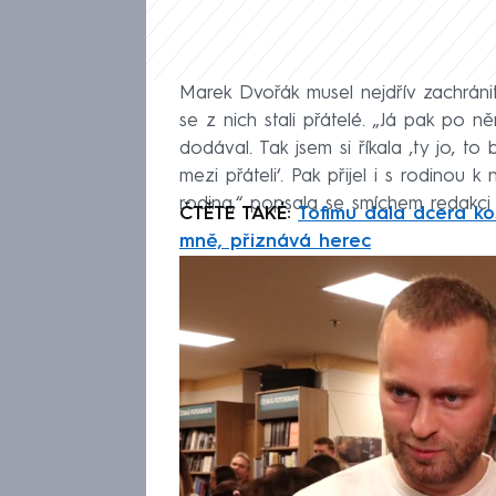
Marek Dvořák musel nejdřív zachránit
se z nich stali přátelé. „Já pak po n
dodával. Tak jsem si říkala ‚ty jo, t
mezi přáteli‘. Pak přijel i s rodino
rodina,“ popsala se smíchem redakci
ČTĚTE TAKÉ:
Tofimu dala dcera koš
mně, přiznává herec