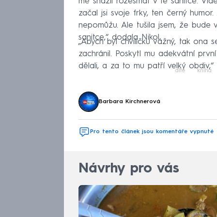
mě snažil rozesmát v té sanitce. Viděl
začal jsi svoje frky, ten černý humor.
nepomůžu. Ale tušila jsem, že bude v
sanitce,“ dodala Nikol.
„Abych byl chviličku vážný, tak ona s
zachránil. Poskytl mu adekvátní prvn
dělali, a za to mu patří velký obdiv
dítě
kniha
Barbara Kirchnerová
Pro tento článek jsou komentáře vypnuté
Návrhy pro vás