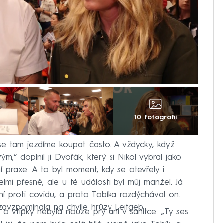
10 fotografií
 tam jezdíme koupat často. A vždycky, když
,“ doplnil ji Dvořák, který
si Nikol vybral jako
í praxe. A to byl moment, kdy se otevřely i
lmi přesně, ale u té události byl můj manžel. Já
í proti covidu, a proto Tobíka rozdýchával on.
 zavzpomínala na chvíle hrůzy Leitgeb.
 o vtípky nebyla nouze prý ani v sanitce. „Ty ses