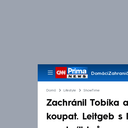
Domácí
Zahranič
Pořady
Domů
Lifestyle
ShowTime
Zachránil Tobíka 
koupat. Leitgeb s