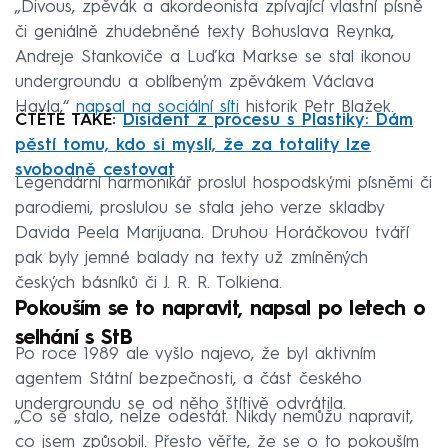
„Divous, zpěvák a akordeonista zpívající vlastní písně
či geniálně zhudebněné texty Bohuslava Reynka,
Andreje Stankoviče a Luďka Markse se stal ikonou
undergroundu a oblíbeným zpěvákem Václava
Havla,“
napsal na sociální síti
historik Petr Blažek.
ČTĚTE TAKÉ:
Disident z procesu s Plastiky: Dám
pěstí tomu, kdo si myslí, že za totality lze
svobodně cestovat
Legendární harmonikář proslul hospodskými písněmi či
parodiemi, proslulou se stala jeho verze skladby
Davida Peela Marijuana. Druhou Horáčkovou tváří
pak byly jemné balady na texty už zmíněných
českých básníků či J. R. R. Tolkiena.
Pokouším se to napravit, napsal po letech o
selhání s StB
Po roce 1989 ale vyšlo najevo, že byl aktivním
agentem Státní bezpečnosti, a část českého
undergroundu se od něho štítivě odvrátila.
„Co se stalo, nelze odestát. Nikdy nemůžu napravit,
co jsem způsobil. Přesto věřte, že se o to pokouším