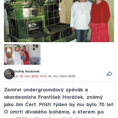
Ondřej Roubínek
Akt. 18. úno 2026, 12:12
• 18. úno 2026, 00:36
Zemřel undergroundový zpěvák a
akordeonista František Horáček, známý
jako Jim Čert. Příští týden by mu bylo 70 let.
O úmrtí divokého bohéma, o kterém po