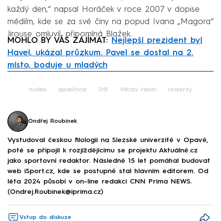
každý den,“ napsal Horáček v roce 2007 v dopise
médiím, kde se za své činy na popud Ivana „Magora“
Jirouse omluvil, připomíná Blažek.
MOHLO BY VÁS ZAJÍMAT:
Nejlepší prezident byl
Havel, ukázal průzkum. Pavel se dostal na 2.
místo, boduje u mladých
Failed to fetch
hudba
společnost
StB
Václav Havel
celebrity
Ondřej Roubínek
Vystudoval českou filologii na Slezské univerzitě v Opavě,
poté se připojil k rozjíždějícímu se projektu Aktuálně.cz
jako sportovní redaktor. Následně 15 let pomáhal budovat
web iSport.cz, kde se postupně stal hlavním editorem. Od
léta 2024 působí v on-line redakci CNN Prima NEWS.
(Ondrej.Roubinek@iprima.cz)
Vstup do diskuze