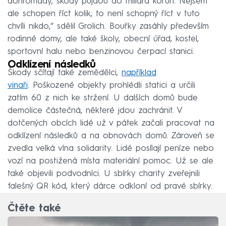
dohromady, škody půjdou do miliard korun. Nejsem
ale schopen říct kolik, to není schopný říct v tuto
chvíli nikdo,“ sdělil Grolich. Bouřky zasáhly především
rodinné domy, ale také školy, obecní úřad, kostel,
sportovní halu nebo benzinovou čerpací stanici.
Odklízení následků
Škody sčítají také zemědělci,
například
vinaři
. Poškozené objekty prohlédli statici a určili
zatím 60 z nich ke stržení. U dalších domů bude
demolice částečná, některé jdou zachránit. V
dotčených obcích lidé už v pátek začali pracovat na
odklízení následků a na obnovách domů. Zároveň se
zvedla velká vlna solidarity. Lidé posílají peníze nebo
vozí na postižená místa materiální pomoc. Už se ale
také objevili podvodníci. U sbírky charity zveřejnili
falešný QR kód, který dárce odkloní od pravé sbírky.
Čtěte také