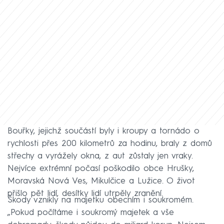
Bouřky, jejichž součástí byly i kroupy a tornádo o
rychlosti přes 200 kilometrů za hodinu, braly z domů
střechy a vyrážely okna, z aut zůstaly jen vraky.
Nejvíce extrémní počasí poškodilo obce Hrušky,
Moravská Nová Ves, Mikulčice a Lužice. O život
přišlo pět lidí, desítky lidí utrpěly zranění.
Škody vznikly na majetku obecním i soukromém.
„Pokud počítáme i soukromý majetek a vše