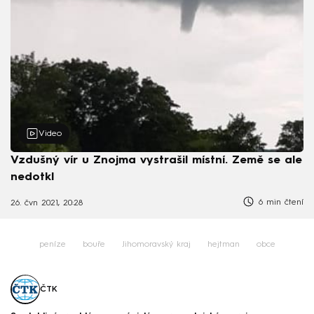
Video
Vzdušný vír u Znojma vystrašil místní. Země se ale
nedotkl
6 min čtení
26. čvn 2021, 20:28
peníze
bouře
Jihomoravský kraj
hejtman
obce
ČTK