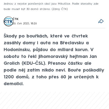
Jednou z nejvíce poničených obcí jsou Mikulčice. Podle starostky zde
bude muset být 30 domů strženo.
Zdroj: ČTK
ČTK
26. čvn 2021, 18:26
Škody po bouřkách, které ve čtvrtek
zasáhly domy i auta na Břeclavsku a
Hodonínsku, půjdou do miliard korun. V
sobotu to řekl jihomoravský hejtman Jan
Grolich (KDU-ČSL). Přesnou částku ale
podle něj zatím nikdo neví. Bouře poškodily
1200 domů, z toho přes 60 je určených k
demolici.