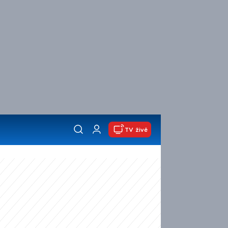
TV živě