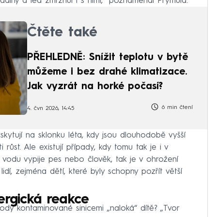
ladiny a led zmrznul i s nimi,“ poznamenal Prymula.
Čtěte také
PŘEHLEDNĚ: Snížit teplotu v bytě
můžeme i bez drahé klimatizace.
Jak vyzrát na horké počasí?
6 min čtení
4. čvn 2026, 14:45
kytují na sklonku léta, kdy jsou dlouhodobě vyšší
růst. Ale existují případy, kdy tomu tak je i v
 vodu vypije pes nebo člověk, tak je v ohrožení
idí, zejména dětí, které byly schopny pozřít větší
ergická reakce
ody kontaminované sinicemi „naloká“ dítě? „Tvor