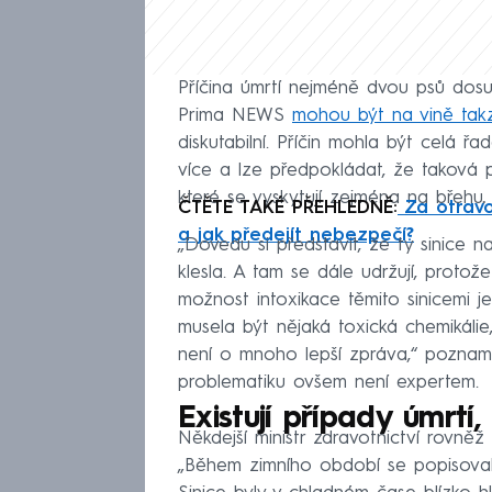
Příčina úmrtí nejméně dvou psů dos
Prima NEWS
mohou být na vině takz
diskutabilní. Příčin mohla být celá 
více a lze předpokládat, že taková př
které se vyskytují zejména na břehu
.
ČTĚTE TAKÉ PŘEHLEDNĚ:
Za otravo
a jak předejít nebezpečí?
„Dovedu si představit, že ty sinice 
klesla. A tam se dále udržují, proto
možnost intoxikace těmito sinicemi
musela být nějaká toxická chemikálie,
není o mnoho lepší zpráva,“ pozna
problematiku ovšem není expertem.
Existují případy úmrtí
Někdejší ministr zdravotnictví rovněž 
„Během zimního období se popisova