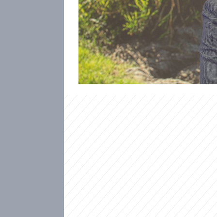
epidemiologa Romana Prymuly 
hrozí i dětem. „Pokud takovou 
ohrožení života. Jsou popsány 
byly schopny pozřít větší mno
Nový den ve studiu CNN Prim
rámci minut až jednotek hodin