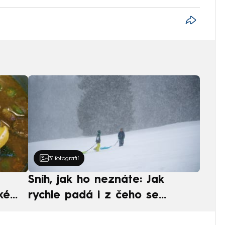
31
fotografií
Sníh, jak ho neznáte: Jak
ké
rychle padá i z čeho se
ská
skládá. A vločky nejsou bílé