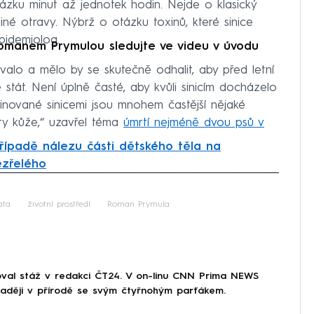
ázku minut až jednotek hodin. Nejde o klasický
iné otravy. Nýbrž o otázku toxinů, které sinice
epidemiolog.
omanem Prymulou sledujte ve videu v úvodu
ovalo a mělo by se skutečně odhalit, aby před letní
tát. Není úplně časté, aby kvůli sinicím docházelo
nované sinicemi jsou mnohem častější nějaké
ty kůže,“ uzavřel téma
úmrtí nejméně dvou psů v
řípadě nálezu části dětského těla na
ezřelého
iled to fetch
ata
životní prostředí
Roman Prymula
voval stáž v redakci ČT24. V on-linu CNN Prima NEWS
jraději v přírodě se svým čtyřnohým parťákem.