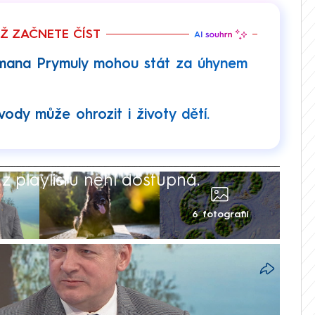
EŽ ZAČNETE ČÍST
mana Prymuly mohou stát za úhynem
ody může ohrozit i životy dětí.
 playlistu není dostupná.
6 fotografií
v okolí Lipenské přehrady mohou podle