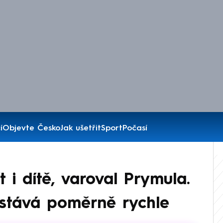
í
Objevte Česko
Jak ušetřit
Sport
Počasí
 i dítě, varoval Prymula.
astává poměrně rychle