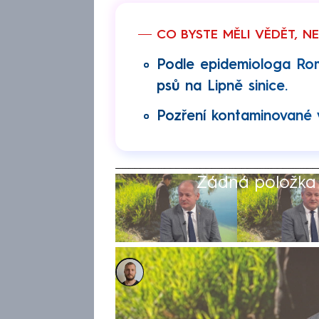
CO BYSTE MĚLI VĚDĚT, N
Podle epidemiologa Ro
psů na Lipně sinice.
Pozření kontaminované v
Žádná položka z
Jan Haitl
5. čvn 2026, 07:20
Za úmrtím nejméně dvou psů 