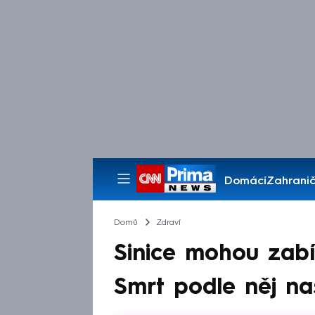
Domácí
Zahranič
Pořady
Domů
Zdraví
Sinice mohou zabít
Smrt podle něj n