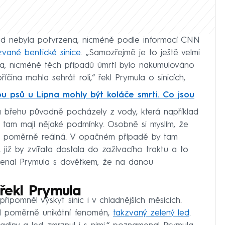
ud nebyla potvrzena, nicméně podle informací CNN
vané bentické sinice
. „Samozřejmě je to ještě velmi
řada, nicméně těch případů úmrtí bylo nakumulováno
íčina mohla sehrát roli,“ řekl Prymula o sinicích,
u psů u Lipna mohly být koláče smrti. Co jsou
na břehu původně pocházely z vody, která například
že tam mají nějaké podmínky. Osobně si myslím, že
 je poměrně reálná. V opačném případě by tam
 již by zvířata dostala do zažívacího traktu a to
menal Prymula s dovětkem, že na danou
, řekl Prymula
připomněl výskyt sinic i v chladnějších měsících.
l poměrně unikátní fenomén,
takzvaný zelený led
.