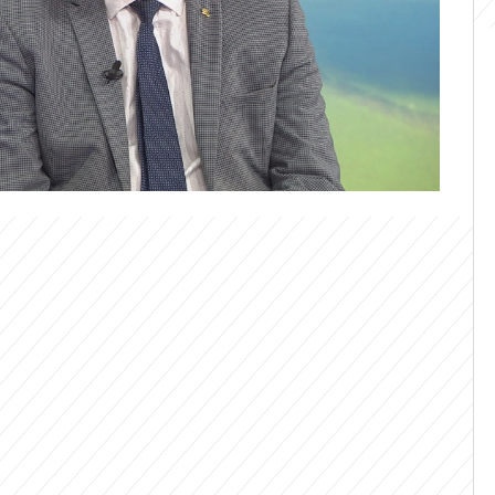
skutečně stát sinice. Nebezpečí ale
vodu vypije pes nebo i člověk, tak je v
i případy úmrtí lidí, zejména dětí, které
žství vody,“ popsal Prymula v pořadu
a NEWS. Smrt pak podle něj nastává v
.