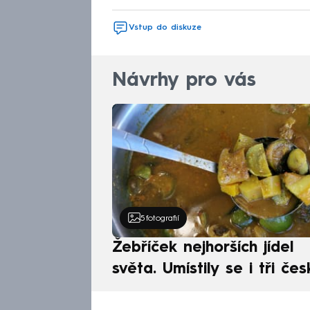
Vstup do diskuze
Návrhy pro vás
5
fotografií
Žebříček nejhorších jídel
světa. Umístily se i tři čes
pokrmy, vévodí skandináv