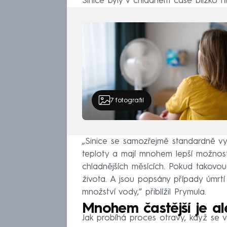
Sinice byly v chladném čase blízko h
7
fotografií
„Sinice se samozřejmě standardně vys
teploty a mají mnohem lepší možnosti 
chladnějších měsících. Pokud takovou
života. A jsou popsány případy úmrtí l
množství vody,” přiblížil Prymula.
Mnohem častější je al
Jak probíhá proces otravy, když se v