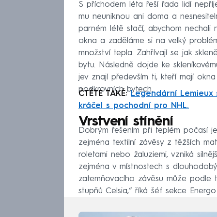
S příchodem léta řeší řada lidí nepř
mu neuniknou ani doma a nesnesiteln
parném létě stačí, abychom nechali n
okna a zaděláme si na velký problém
množství tepla. Zahřívají se jak skle
bytu. Následně dojde ke skleníkovému
jev znají především ti, kteří mají okn
podkrovních bytech.
ČTĚTE TAKÉ:
Legendární Lemieux 
kráčel s pochodní pro NHL.
Vrstvení stínění
Dobrým řešením při teplém počasí je
zejména textilní závěsy z těžších mat
roletami nebo žaluziemi, vzniká silnějš
zejména v místnostech s dlouhodobý
zatemňovacího závěsu může podle typ
stupňů Celsia,“ říká šéf sekce Ener