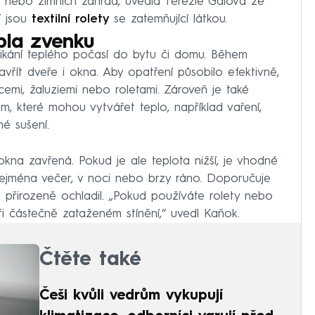
ů nebo zimních zahrad, uvedla Terezie Gálová ze
í jsou
textilní rolety
se zatemňující látkou.
pla zvenku
nikání teplého počasí do bytu či domu. Během
avřít dveře i okna. Aby opatření působilo efektivně,
cemi, žaluziemi nebo roletami. Zároveň je také
, které mohou vytvářet teplo, například vaření,
né sušení.
kna zavřená. Pokud je ale teplota nižší, je vhodné
zejména večer, v noci nebo brzy ráno. Doporučuje
t přirozeně ochladil. „Pokud používáte rolety nebo
 při částečně zataženém stínění,“ uvedl Kaňok.
Čtěte také
Češi kvůli vedrům vykupují