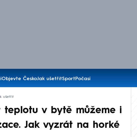
í
Objevte Česko
Jak ušetřit
Sport
Počasí
k ušetřit
 teplotu v bytě můžeme i
zace. Jak vyzrát na horké