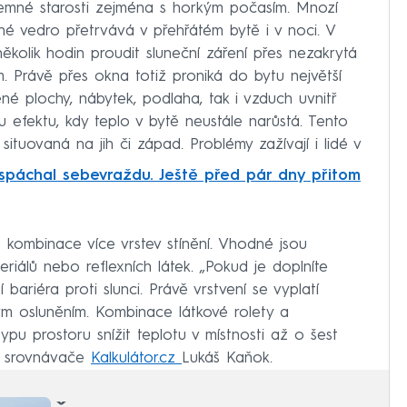
íjemné starosti zejména s horkým počasím. Mnozí
é vedro přetrvává v přehřátém bytě i v noci. V
ěkolik hodin proudit sluneční záření přes nezakrytá
. Právě přes okna totiž proniká do bytu největší
něné plochy, nábytek, podlaha, tak i vzduch uvnitř
 efektu, kdy teplo v bytě neustále narůstá. Tento
a situovaná na jih či západ. Problémy zažívají i lidé v
spáchal sebevraždu. Ještě před pár dny přitom
 kombinace více vrstev stínění. Vhodné jsou
eriálů nebo reflexních látek. „Pokud je doplníte
í bariéra proti slunci. Právě vrstvení se vyplatí
m osluněním. Kombinace látkové rolety a
u prostoru snížit teplotu v místnosti až o šest
go srovnávače
Kalkulátor.cz
Lukáš Kaňok.