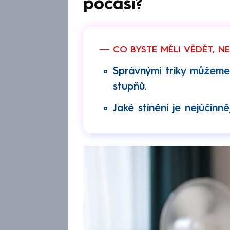
počasí?
CO BYSTE MĚLI VĚDĚT, N
Správnými triky můžeme 
stupňů.
Jaké stínění je nejúčinněj