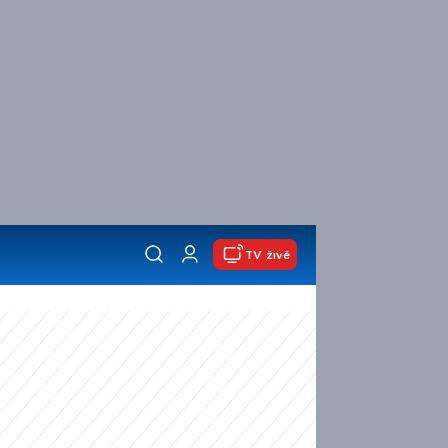
TV živě