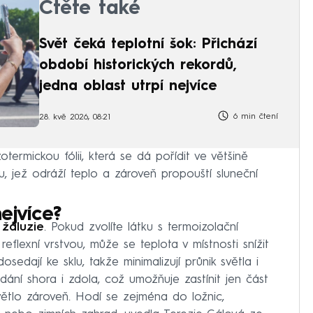
Čtěte také
Svět čeká teplotní šok: Přichází
období historických rekordů,
jedna oblast utrpí nejvíce
6 min čtení
28. kvě 2026, 08:21
ermickou fólii, která se dá pořídit ve většině
u, jež odráží teplo a zároveň propouští sluneční
ejvíce?
 žaluzie
. Pokud zvolíte látku s termoizolační
flexní vrstvou, může se teplota v místnosti snížit
sedají ke sklu, takže minimalizují průnik světla i
dání shora i zdola, což umožňuje zastínit jen část
ětlo zároveň. Hodí se zejména do ložnic,