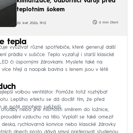
klimatizace, odborníci varují před
teplotním šokem
6 min čtení
26. kvě 2026, 19:12
e tepla
e využívat různé spotřebiče, které generují další
ní prádla v sušičce. Teplo vyzařují i starší klasické
t LED či úspornými žárovkami. Myslete také na
ě více hřejí a naopak bavlna s lenem jsou v létě
duch
jlepší volbou ventilátor. Pomůže totiž rozhýbat
otu. Lepšího efektu se dá docílit tím, že před
ch je poté mnohem svěžejší.
 chodby nebo jiné místnosti směrem do ložnice,
 proudění vzduchu na tělo. Vyplatí se také omezit
 deska, rychlovarná konvice nebo klasické žárovky
 letních dnech proto dává smysl preferovat studenou