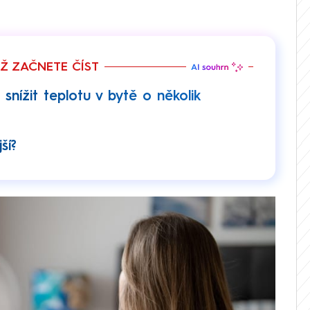
EŽ ZAČNETE ČÍST
snížit teplotu v bytě o několik
ší?