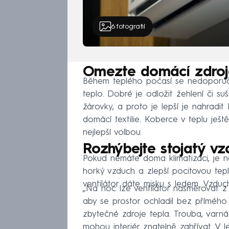
6
fotografií
Omezte domácí zdroj
Během teplého počasí se nedoporučuj
teplo. Dobré je odložit žehlení či suše
žárovky, a proto je lepší je nahradi
domácí textilie. Koberce v teplu ješt
nejlepší volbou.
Rozhýbejte stojatý vz
Pokud nemáte doma klimatizaci, je ne
horký vzduch a zlepší pocitovou tepl
ventilátor dáte misku s ledem. Vzdu
„Na noc lze ventilátor nasměrovat z
aby se prostor ochladil bez přímého
zbytečné zdroje tepla. Trouba, varná
mohou interiér znatelně zahřívat. V