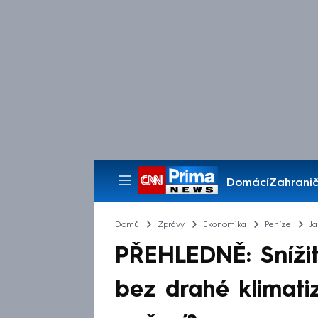
Domácí
Zahranič
Pořady
Domů
Zprávy
Ekonomika
Peníze
Ja
PŘEHLEDNĚ: Snížit
bez drahé klimati