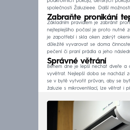
podkrovních pokojů, dětských pokoj
společnosti Žaluzieee. Další možnost
Zabraňte pronikání te
Základním pravidlem je zabránit pro
nejteplejšího počasí je proto nutné z
je zapotřebí i skla oken zakrýt okeni
důležité vyvarovat se doma činnostem
pečení či praní prádla a jeho násled
Správné větrání
Během dne je lepší nechat dveře a o
vyvětrat. Nejlepší doba se nachází 
se v bytě vytvořit průvan, aby se by
žaluzie s mikroventilací, lze větrat i