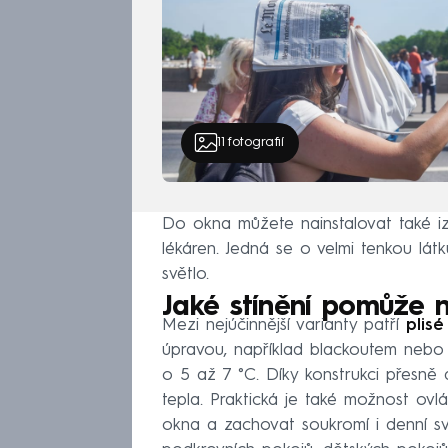
11
fotografií
Do okna můžete nainstalovat také izot
lékáren. Jedná se o velmi tenkou látk
světlo.
Jaké stínění pomůže n
Mezi nejúčinnější varianty patří
plisé
úpravou, například blackoutem nebo re
o 5 až 7 °C. Díky konstrukci přesně do
tepla. Praktická je také možnost ovlá
okna a zachovat soukromí i denní sv