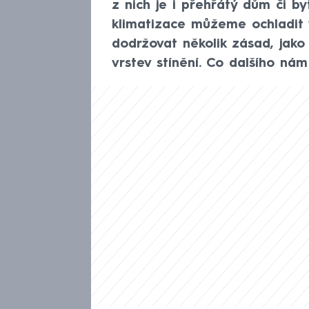
z nich je i přehřátý dům či by
klimatizace můžeme ochladit v
dodržovat několik zásad, jako
vrstev stínění. Co dalšího n