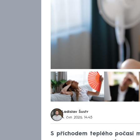
Ladislav Šustr
4. čvn 2026, 14:45
S příchodem teplého počasí mu