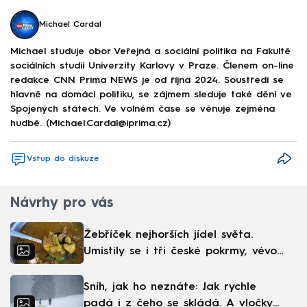
Michael Cardal
Michael studuje obor Veřejná a sociální politika na Fakultě
sociálních studií Univerzity Karlovy v Praze. Členem on-line
redakce CNN Prima NEWS je od října 2024. Soustředí se
hlavně na domácí politiku, se zájmem sleduje také dění ve
Spojených státech. Ve volném čase se věnuje zejména
hudbě. (Michael.Cardal@iprima.cz)
Vstup do diskuze
Návrhy pro vás
Žebříček nejhorších jídel světa.
Umístily se i tři české pokrmy, vévodí
skandinávská kuchyně
Sníh, jak ho neznáte: Jak rychle
padá i z čeho se skládá. A vločky