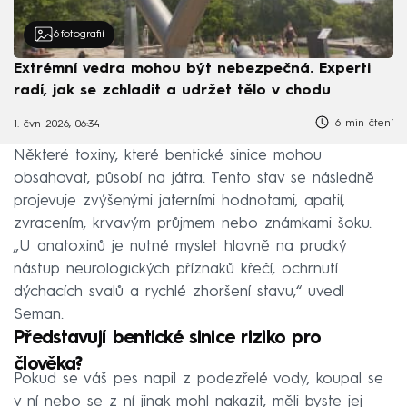
6
fotografií
Extrémní vedra mohou být nebezpečná. Experti
radí, jak se zchladit a udržet tělo v chodu
6 min čtení
1. čvn 2026, 06:34
Některé toxiny, které bentické sinice mohou
obsahovat, působí na játra. Tento stav se následně
projevuje zvýšenými jaterními hodnotami, apatií,
zvracením, krvavým průjmem nebo známkami šoku.
„U anatoxinů je nutné myslet hlavně na prudký
nástup neurologických příznaků křečí, ochrnutí
dýchacích svalů a rychlé zhoršení stavu,“ uvedl
Seman.
Představují bentické sinice riziko pro
člověka?
Pokud se váš pes napil z podezřelé vody, koupal se
v ní nebo se z ní jinak mohl nakazit, měli byste jej