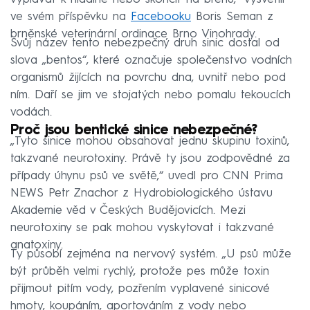
ve svém příspěvku na
Facebooku
Boris Seman z
brněnské veterinární ordinace Brno Vinohrady.
Svůj název tento nebezpečný druh sinic dostal od
slova „bentos“, které označuje společenstvo vodních
organismů žijících na povrchu dna, uvnitř nebo pod
ním. Daří se jim ve stojatých nebo pomalu tekoucích
vodách.
Proč jsou bentické sinice nebezpečné?
„Tyto sinice mohou obsahovat jednu skupinu toxinů,
takzvané neurotoxiny. Právě ty jsou zodpovědné za
případy úhynu psů ve světě,“ uvedl pro CNN Prima
NEWS Petr Znachor z Hydrobiologického ústavu
Akademie věd v Českých Budějovicích. Mezi
neurotoxiny se pak mohou vyskytovat i takzvané
anatoxiny.
Ty působí zejména na nervový systém. „U psů může
být průběh velmi rychlý, protože pes může toxin
přijmout pitím vody, pozřením vyplavené sinicové
hmoty, koupáním, aportováním z vody nebo