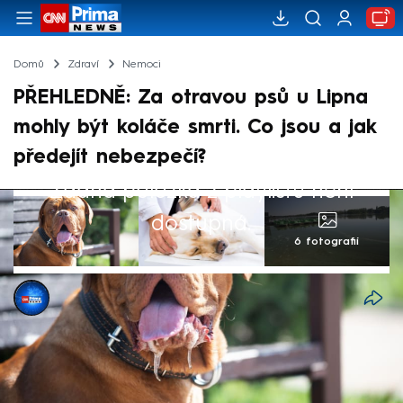
Domů
Zdraví
Nemoci
PŘEHLEDNĚ: Za otravou psů u Lipna
mohly být koláče smrti. Co jsou a jak
předejít nebezpečí?
Žádná položka z playlistu není
dostupná.
6 fotografií
Michael Cardal
3. čvn 2026, 17:23
Za úmrtím dvou psů, ke kterým došlo
nedávno u Lipna nad Vltavou, mohly podle