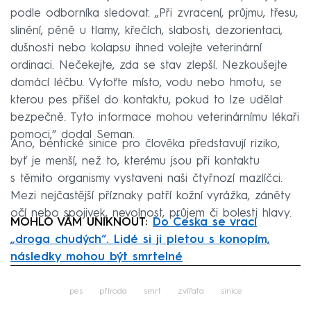
podle odborníka sledovat. „Při zvracení, průjmu, třesu,
slinění, pěně u tlamy, křečích, slabosti, dezorientaci,
dušnosti nebo kolapsu ihned volejte veterinární
ordinaci. Nečekejte, zda se stav zlepší. Nezkoušejte
domácí léčbu. Vyfoťte místo, vodu nebo hmotu, se
kterou pes přišel do kontaktu, pokud to lze udělat
bezpečně. Tyto informace mohou veterinárnímu lékaři
pomoci,“ dodal Seman.
Ano, bentické sinice pro člověka představují riziko,
byť je menší, než to, kterému jsou při kontaktu
s těmito organismy vystaveni naši čtyřnozí mazlíčci.
Mezi nejčastější příznaky patří kožní vyrážka, záněty
očí nebo spojivek, nevolnost, průjem či bolesti hlavy.
MOHLO VÁM UNIKNOUT:
Do Česka se vrací
„droga chudých“. Lidé si ji pletou s konopím,
následky mohou být smrtelné
Failed to fetch
pes
příroda
smrt
zvířata
sinice