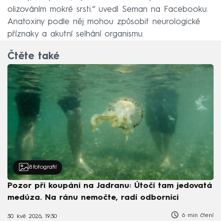
olizováním mokré srsti.“ uvedl Seman na Facebooku.
Anatoxiny podle něj mohou způsobit neurologické
příznaky a akutní selhání organismu.
Čtěte také
8
fotografií
Pozor při koupání na Jadranu: Útočí tam jedovatá
medúza. Na ránu nemočte, radí odborníci
6 min čtení
30. kvě 2026, 19:30