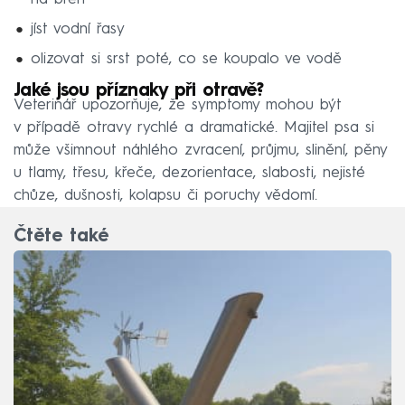
jíst vodní řasy
olizovat si srst poté, co se koupalo ve vodě
Jaké jsou příznaky při otravě?
Veterinář upozorňuje, že symptomy mohou být
v případě otravy rychlé a dramatické. Majitel psa si
může všimnout náhlého zvracení, průjmu, slinění, pěny
u tlamy, třesu, křeče, dezorientace, slabosti, nejisté
chůze, dušnosti, kolapsu či poruchy vědomí.
Čtěte také