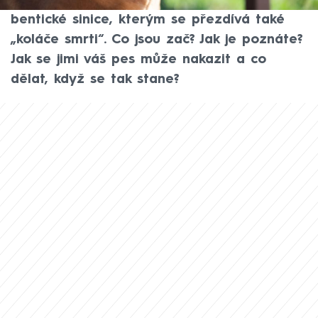
informací CNN Prima NEWS stát takzvané
bentické sinice, kterým se přezdívá také
„koláče smrti“. Co jsou zač? Jak je poznáte?
Jak se jimi váš pes může nakazit a co
dělat, když se tak stane?