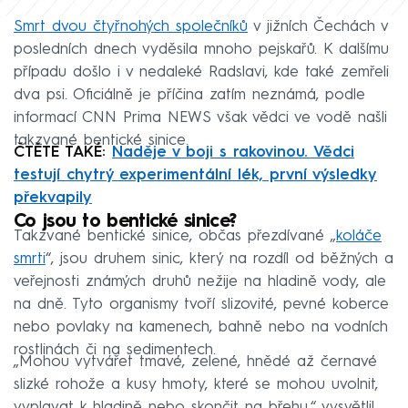
Smrt dvou čtyřnohých společníků
v jižních Čechách v
posledních dnech vyděsila mnoho pejskařů. K dalšímu
případu došlo i v nedaleké Radslavi, kde také zemřeli
dva psi. Oficiálně je příčina zatím neznámá, podle
informací CNN Prima NEWS však vědci ve vodě našli
takzvané bentické sinice.
ČTĚTE TAKÉ:
Naděje v boji s rakovinou. Vědci
testují chytrý experimentální lék, první výsledky
překvapily
Co jsou to bentické sinice?
Takzvané bentické sinice, občas přezdívané „
koláče
smrti
“, jsou druhem sinic, který na rozdíl od běžných a
veřejnosti známých druhů nežije na hladině vody, ale
na dně. Tyto organismy tvoří slizovité, pevné koberce
nebo povlaky na kamenech, bahně nebo na vodních
rostlinách či na sedimentech.
„Mohou vytvářet tmavé, zelené, hnědé až černavé
slizké rohože a kusy hmoty, které se mohou uvolnit,
vyplavat k hladině nebo skončit na břehu,“ vysvětlil