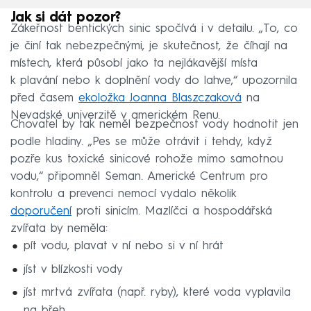
Jak si dát pozor?
Zákeřnost bentických sinic spočívá i v detailu. „To, co
je činí tak nebezpečnými, je skutečnost, že číhají na
místech, která působí jako ta nejlákavější místa
k plavání nebo k doplnění vody do lahve,“ upozornila
před časem
ekoložka Joanna Blaszczaková
na
Nevadské univerzitě v americkém Renu.
Chovatel by tak neměl bezpečnost vody hodnotit jen
podle hladiny. „Pes se může otrávit i tehdy, když
pozře kus toxické sinicové rohože mimo samotnou
vodu,“ připomněl Seman. Americké Centrum pro
kontrolu a prevenci nemocí vydalo několik
doporučení
proti sinicím. Mazlíčci a hospodářská
zvířata by neměla:
pít vodu, plavat v ní nebo si v ní hrát
jíst v blízkosti vody
jíst mrtvá zvířata (např. ryby), které voda vyplavila
na břeh