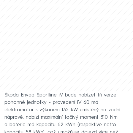
Škoda Enyaq Sportline iV bude nabízet tři verze
pohonné jednotky – provedení iV 60 má
elektromotor s výkonem 132 kW umístěný na zadní
nápravě, nabízí maximální točivý moment 310 Nm
a baterie má kapacitu 62 kWh (respektive netto
kapacitu 58 kWh), což umožňuje dojezd více než