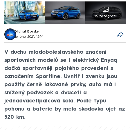
15 fotografií
Michal Borský
16. úno 2021, 12:14
V duchu mladoboleslavského značení
sportovních modelů se i elektrický Enyaq
dočká sportovněji pojatého provedení s
označením Sportline. Uvnitř i zvenku jsou
použity černě lakované prvky, auto má i
snížený podvozek a dvaceti a
jednadvacetipalcová kola. Podle typu
pohonu a baterie by měla škodovka ujet až
520 km.