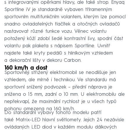
s integrovanými opěrkami hlavy, ale také strop. Enyaq
Sportline iV je standardně vybaven tříramenným
sportovním multifunkčním volantem, kterým lze pomocí
snadno ovladatelných tlačítek a otočných ovladačů
nastavovat různé funkce vozu. Věnec volantu
potažený kůží zdobí šedé kontrastní švy, spodní část
volantu pak plaketa s nápisem Sportline. Uvnitř
najdete také kryty pedálů s hliníkovým vzhledem
a dekorační lišty v dekoru Carbon.
160 km/h a dost
Sportovněji střižený elektromobil se neodlišuje jen
vzhledem, ale mírně i technikou. Ve standardu má
sportovní snížený podvozek – přední náprava je
snížena o 15 mm, zadní o 10 mm. U elektromobilu ale
nepřekvapí, že maximální rychlost je u všech typů
pohonu omezena na 160 km/h.
Do standardní výbavy tohoto modelu patří
také Matrix-LED hlavní světlomety. Jejich 24 nezávisle
ovládaných LED diod v každém modulu dálkových