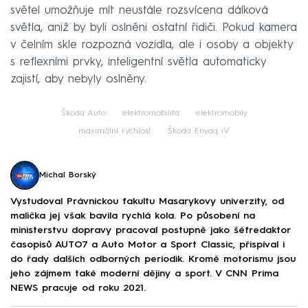
světel umožňuje mít neustále rozsvícena dálková
světla, aniž by byli oslněni ostatní řidiči. Pokud kamera
v čelním skle rozpozná vozidla, ale i osoby a objekty
s reflexními prvky, inteligentní světla automaticky
zajistí, aby nebyly oslněny.
Škoda Auto
elektromobilita
elektromobily
maximální rychlost
Škoda Enyaq iV
Michal Borský
Vystudoval Právnickou fakultu Masarykovy univerzity, od
malička jej však bavila rychlá kola. Po působení na
ministerstvu dopravy pracoval postupně jako šéfredaktor
časopisů AUTO7 a Auto Motor a Sport Classic, přispíval i
do řady dalších odborných periodik. Kromě motorismu jsou
jeho zájmem také moderní dějiny a sport. V CNN Prima
NEWS pracuje od roku 2021.