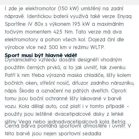
I zde je elektromotor (150 kW) umístěný na zadní
nápravě. Identickou baterii využívá také verze Enyaq
Sportline iV 80x s výkonem 195 kW a maximálním
točivým momentem 425 Nm. Tato verze má dva
elektromotory a pohon všech kol. Dojezd činí dle
výrobce více než 500 km v režimu WLTP.
Sport musí být hlavně vidět
Dynamického vzhledu dosáhli designéři vhodným
použitím černých prvků, a to jak uvnitř, tak zvenku.
Patří k nim třeba výrazná maska chladiče, lišty kolem
bočních oken, střešní nosič, difuzor zadního nárazníku,
nápis Škoda a označení na pátých dveřích. Oproti
tomu jsou boční ochranné lišty lakované v barvě
vozu. Kola dělají auto, což platí i v tomto případě –
použity jsou leštěné dvacetipalcové disky z lehké
slitiny Vega nebo jednadvacetipalcová kola Betria.
Černá barva pomáhá sportovní atmosféře i uvnitř. V
této barvě jsou nejen sportovní sedadla